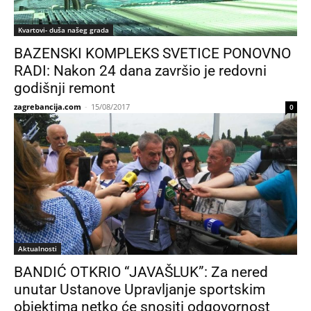
Kvartovi- duša našeg grada
BAZENSKI KOMPLEKS SVETICE PONOVNO
RADI: Nakon 24 dana završio je redovni
godišnji remont
zagrebancija.com
-
15/08/2017
0
Aktualnosti
BANDIĆ OTKRIO “JAVAŠLUK”: Za nered
unutar Ustanove Upravljanje sportskim
objektima netko će snositi odgovornost