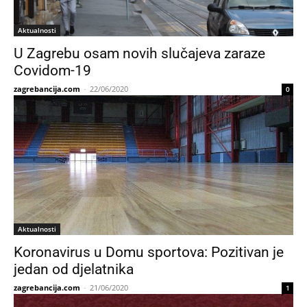
Aktualnosti
U Zagrebu osam novih slučajeva zaraze
Covidom-19
zagrebancija.com
-
22/06/2020
0
Aktualnosti
Koronavirus u Domu sportova: Pozitivan je
jedan od djelatnika
zagrebancija.com
-
21/06/2020
1