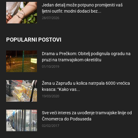
Jedan detalj može potpuno promijeniti vaš
ljetni outfit: modni dodaci bez...
28/07/2026
POPULARNI POSTOVI
Drama u Prečkom: Obitelj podignula ogradu na
pruzi na tramvajskom okretištu
01/10/2019
Žena u Zapruđu u kolica natrpala 6000 vrećica
kvasca: “Kako vas...
19/03/2020
Sve veći interes za uvođenje tramvajske linije od
Črnomerca do Podsuseda
02/02/2017