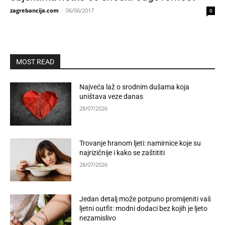
zagrebancija.com
-
06/06/2017
0
MOST READ
Najveća laž o srodnim dušama koja
uništava veze danas
28/07/2026
Trovanje hranom ljeti: namirnice koje su
najrizičnije i kako se zaštititi
28/07/2026
Jedan detalj može potpuno promijeniti vaš
ljetni outfit: modni dodaci bez kojih je ljeto
nezamislivo