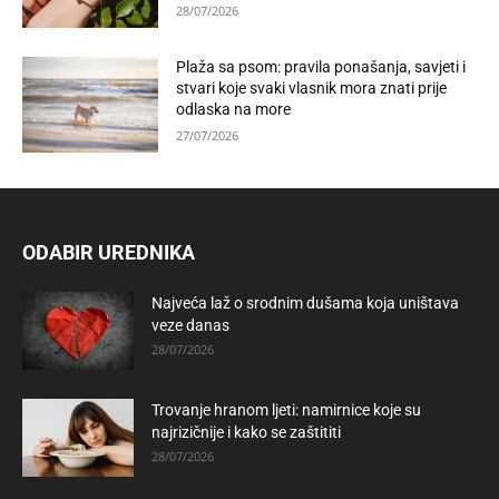
28/07/2026
Plaža sa psom: pravila ponašanja, savjeti i
stvari koje svaki vlasnik mora znati prije
odlaska na more
27/07/2026
ODABIR UREDNIKA
Najveća laž o srodnim dušama koja uništava
veze danas
28/07/2026
Trovanje hranom ljeti: namirnice koje su
najrizičnije i kako se zaštititi
28/07/2026