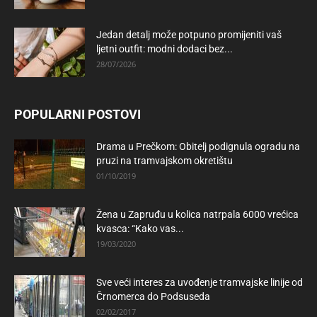
Jedan detalj može potpuno promijeniti vaš
ljetni outfit: modni dodaci bez...
28/07/2026
POPULARNI POSTOVI
Drama u Prečkom: Obitelj podignula ogradu na
pruzi na tramvajskom okretištu
01/10/2019
Žena u Zapruđu u kolica natrpala 6000 vrećica
kvasca: “Kako vas...
19/03/2020
Sve veći interes za uvođenje tramvajske linije od
Črnomerca do Podsuseda
02/02/2017