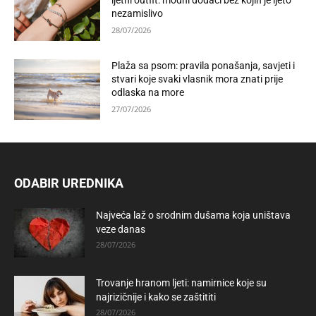
ljetni outfit: modni dodaci bez kojih je ljeto
nezamislivo
28/07/2026
Plaža sa psom: pravila ponašanja, savjeti i
stvari koje svaki vlasnik mora znati prije
odlaska na more
27/07/2026
ODABIR UREDNIKA
Najveća laž o srodnim dušama koja uništava
veze danas
28/07/2026
Trovanje hranom ljeti: namirnice koje su
najrizičnije i kako se zaštititi
28/07/2026