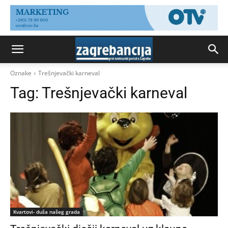
Oznake
Trešnjevački karneval
Tag:
Trešnjevački karneval
Kvartovi- duša našeg grada