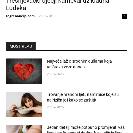
Trešnjevački dječji karneval uz klauna
Ludeka
zagrebancija.com
-
28/02/2011
0
MOST READ
Najveća laž o srodnim dušama koja
uništava veze danas
28/07/2026
Trovanje hranom ljeti: namirnice koje su
najrizičnije i kako se zaštititi
28/07/2026
Jedan detalj može potpuno promijeniti vaš