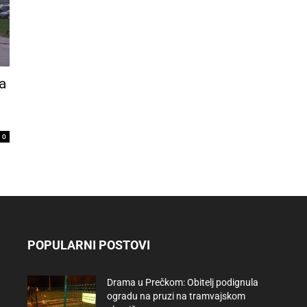
a
0
POPULARNI POSTOVI
Drama u Prečkom: Obitelj podignula
ogradu na pruzi na tramvajskom