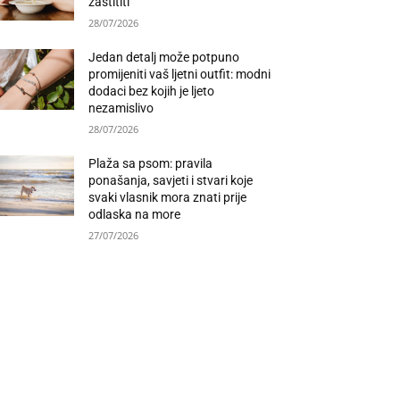
zaštititi
28/07/2026
Jedan detalj može potpuno
promijeniti vaš ljetni outfit: modni
dodaci bez kojih je ljeto
nezamislivo
28/07/2026
Plaža sa psom: pravila
ponašanja, savjeti i stvari koje
svaki vlasnik mora znati prije
odlaska na more
27/07/2026