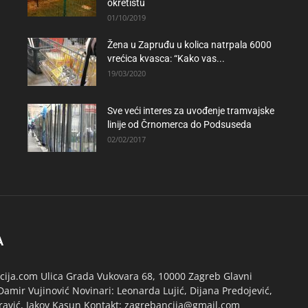
okretištu
01/10/2019
Žena u Zapruđu u kolica natrpala 6000
vrećica kvasca: “Kako vas...
19/03/2020
Sve veći interes za uvođenje tramvajske
linije od Črnomerca do Podsuseda
02/02/2017
A
ija.com Ulica Grada Vukovara 68, 10000 Zagreb Glavni
Damir Vujinović Novinari: Leonarda Lujić, Dijana Predojević,
ravić, Jakov Kasun Kontakt: zagrebancija@gmail.com