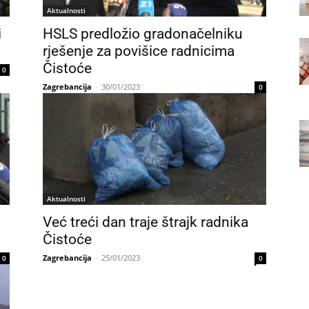
Aktualnosti
i
HSLS predložio gradonačelniku
rješenje za povišice radnicima
Čistoće
0
Zagrebancija
-
30/01/2023
0
Aktualnosti
Već treći dan traje štrajk radnika
Čistoće
Zagrebancija
-
25/01/2023
0
0