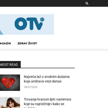
AGAZIN
ZDRAV ŽIVOT
MOST READ
Najveća laž o srodnim dušama
koja uništava veze danas
28/07/2026
Trovanje hranom ljeti: namirnice
koje su najrizičnije i kako se