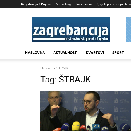
Registracija / Prijava
Marketing
Impressum
Uvjeti prenošenja član
Zagrebancija
NASLOVNA
AKTUALNOSTI
KVARTOVI
SPORT
Oznake
ŠTRAJK
Tag:
ŠTRAJK