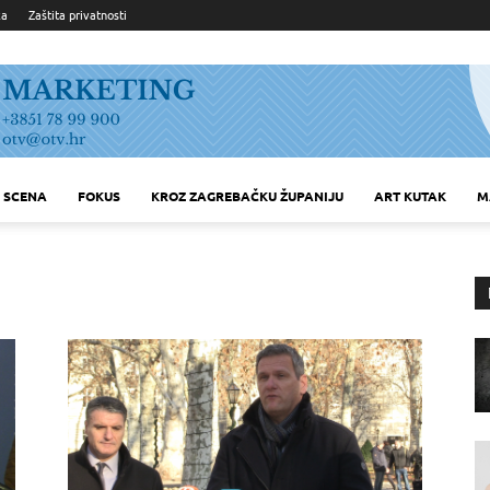
ka
Zaštita privatnosti
SCENA
FOKUS
KROZ ZAGREBAČKU ŽUPANIJU
ART KUTAK
M