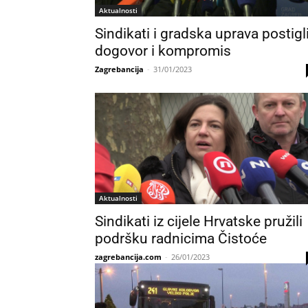
Aktualnosti
Sindikati i gradska uprava postigl
dogovor i kompromis
Zagrebancija
-
31/01/2023
Aktualnosti
Sindikati iz cijele Hrvatske pružili
podršku radnicima Čistoće
zagrebancija.com
-
26/01/2023