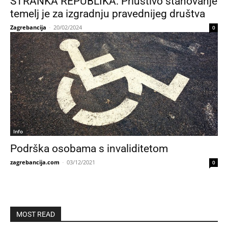
STRANKA REPUBLIKA: Priuštivo stanovanje
temelj je za izgradnju pravednijeg društva
Zagrebancija
-
20/02/2024
0
Info
Podrška osobama s invaliditetom
zagrebancija.com
-
03/12/2021
0
MOST READ