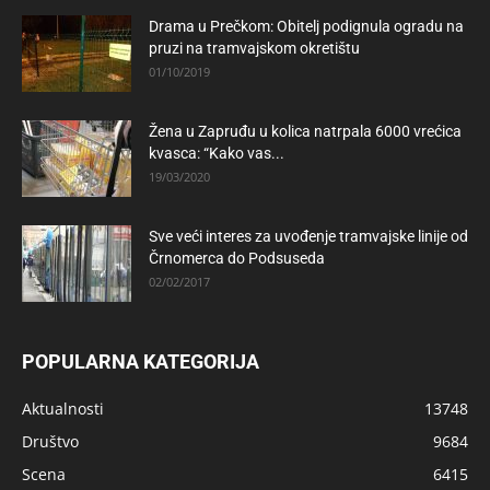
Drama u Prečkom: Obitelj podignula ogradu na
pruzi na tramvajskom okretištu
01/10/2019
Žena u Zapruđu u kolica natrpala 6000 vrećica
kvasca: “Kako vas...
19/03/2020
Sve veći interes za uvođenje tramvajske linije od
Črnomerca do Podsuseda
02/02/2017
POPULARNA KATEGORIJA
Aktualnosti
13748
Društvo
9684
Scena
6415