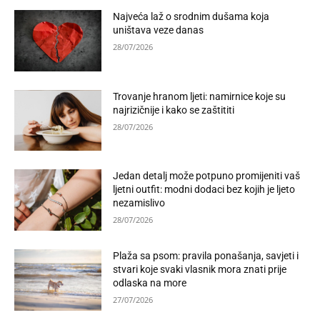
Najveća laž o srodnim dušama koja
uništava veze danas
28/07/2026
Trovanje hranom ljeti: namirnice koje su
najrizičnije i kako se zaštititi
28/07/2026
Jedan detalj može potpuno promijeniti vaš
ljetni outfit: modni dodaci bez kojih je ljeto
nezamislivo
28/07/2026
Plaža sa psom: pravila ponašanja, savjeti i
stvari koje svaki vlasnik mora znati prije
odlaska na more
27/07/2026