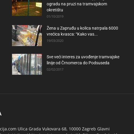
ogradu na pruzi na tramvajskom
okretištu
01/10/2019
Žena u Zapruđu u kolica natrpala 6000
vrećica kvasca: “Kako vas...
19/03/2020
Sve veći interes za uvođenje tramvajske
linije od Črnomerca do Podsuseda
02/02/2017
A
ija.com Ulica Grada Vukovara 68, 10000 Zagreb Glavni