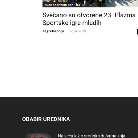
Izvan sportskih borilišta
Svečano su otvorene 23. Plazma
Sportske igre mladih
Zagrebancija
-
17/04/2019
ODABIR UREDNIKA
Najveća laž o srodnim dušama koja