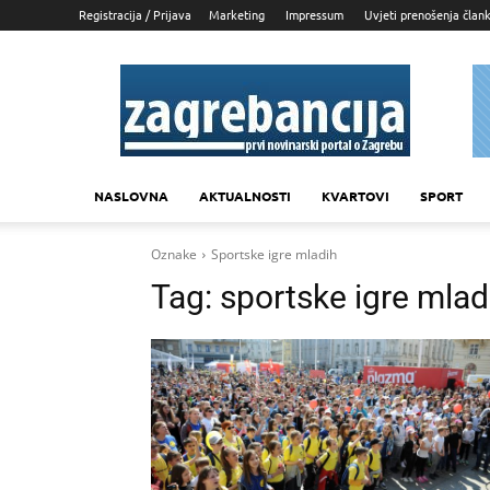
Registracija / Prijava
Marketing
Impressum
Uvjeti prenošenja član
Zagrebancija
NASLOVNA
AKTUALNOSTI
KVARTOVI
SPORT
Oznake
Sportske igre mladih
Tag:
sportske igre mlad