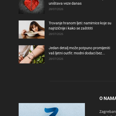
uništava veze danas
28/07/2026
Trovanje hranom ljeti: namirnice koje su
najrizičnije i kako se zaštititi
28/07/2026
Jedan detalj može potpuno promijeniti
vaš ljetni outfit: modni dodaci bez...
28/07/2026
O NAM
Zagrebanc