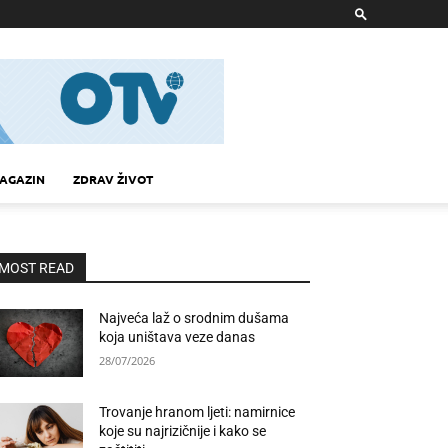
AGAZIN
ZDRAV ŽIVOT
MOST READ
Najveća laž o srodnim dušama
koja uništava veze danas
28/07/2026
Trovanje hranom ljeti: namirnice
koje su najrizičnije i kako se