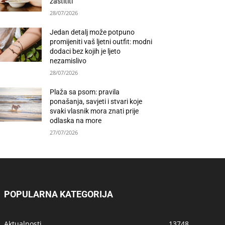
zaštititi
28/07/2026
Jedan detalj može potpuno
promijeniti vaš ljetni outfit: modni
dodaci bez kojih je ljeto
nezamislivo
28/07/2026
Plaža sa psom: pravila
ponašanja, savjeti i stvari koje
svaki vlasnik mora znati prije
odlaska na more
27/07/2026
POPULARNA KATEGORIJA
Aktualnosti
13748