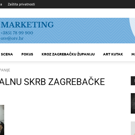
ka
Zaštita privatnosti
SCENA
FOKUS
KROZ ZAGREBAČKU ŽUPANIJU
ART KUTAK
M
PANIJE
JALNU SKRB ZAGREBAČKE