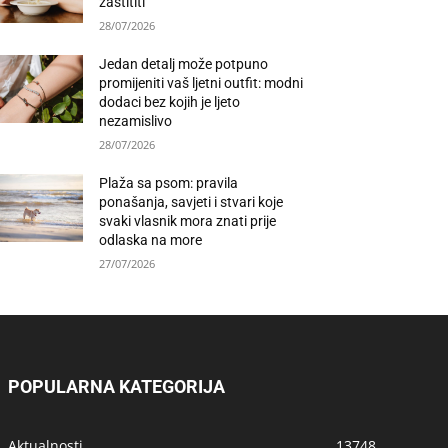
zaštititi
28/07/2026
Jedan detalj može potpuno
promijeniti vaš ljetni outfit: modni
dodaci bez kojih je ljeto
nezamislivo
28/07/2026
Plaža sa psom: pravila
ponašanja, savjeti i stvari koje
svaki vlasnik mora znati prije
odlaska na more
27/07/2026
POPULARNA KATEGORIJA
Aktualnosti
13748