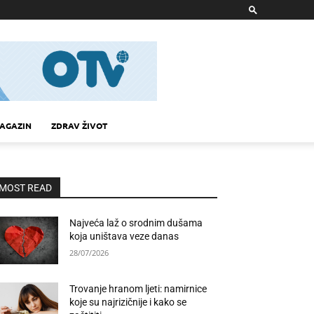
AGAZIN
ZDRAV ŽIVOT
MOST READ
Najveća laž o srodnim dušama
koja uništava veze danas
28/07/2026
Trovanje hranom ljeti: namirnice
koje su najrizičnije i kako se