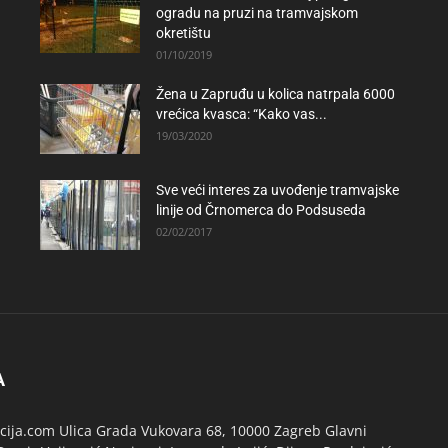
ogradu na pruzi na tramvajskom
okretištu
01/10/2019
Žena u Zapruđu u kolica natrpala 6000
vrećica kvasca: “Kako vas...
19/03/2020
Sve veći interes za uvođenje tramvajske
linije od Črnomerca do Podsuseda
02/02/2017
A
ija.com Ulica Grada Vukovara 68, 10000 Zagreb Glavni