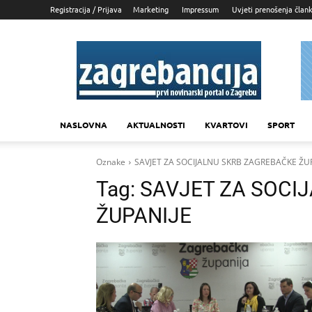
Registracija / Prijava
Marketing
Impressum
Uvjeti prenošenja član
Zagrebancija
NASLOVNA
AKTUALNOSTI
KVARTOVI
SPORT
Oznake
SAVJET ZA SOCIJALNU SKRB ZAGREBAČKE ŽU
Tag:
SAVJET ZA SOCI
ŽUPANIJE