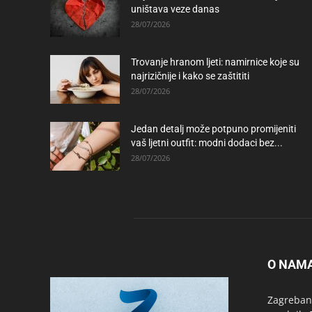
uništava veze danas
28/07/2026
Trovanje hranom ljeti: namirnice koje su
najrizičnije i kako se zaštititi
28/07/2026
Jedan detalj može potpuno promijeniti
vaš ljetni outfit: modni dodaci bez...
28/07/2026
O NAM
Zagrebanc