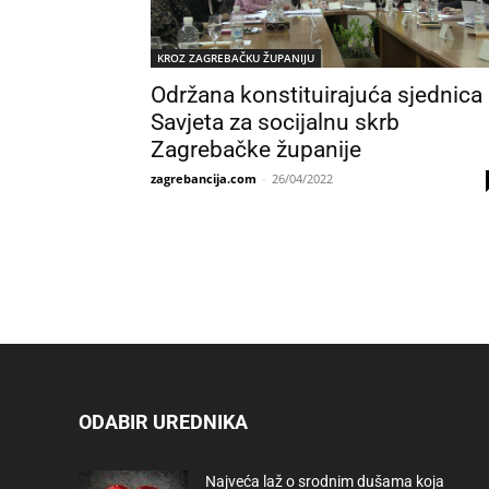
KROZ ZAGREBAČKU ŽUPANIJU
Održana konstituirajuća sjednica
Savjeta za socijalnu skrb
Zagrebačke županije
zagrebancija.com
-
26/04/2022
ODABIR UREDNIKA
Najveća laž o srodnim dušama koja