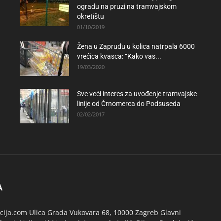
ogradu na pruzi na tramvajskom
okretištu
01/10/2019
Žena u Zapruđu u kolica natrpala 6000
vrećica kvasca: “Kako vas...
19/03/2020
Sve veći interes za uvođenje tramvajske
linije od Črnomerca do Podsuseda
02/02/2017
A
ija.com Ulica Grada Vukovara 68, 10000 Zagreb Glavni