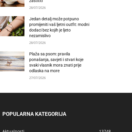
zaštititi
28/07/2026
Jedan detalj može potpuno
promijeniti vaš ljetni outfit: modni
dodaci bez kojih je ljeto
nezamislivo
28/07/2026
Plaža sa psom: pravila
ponašanja, savjeti i stvari koje
svaki vlasnik mora znati prije
odlaska na more
27/07/2026
POPULARNA KATEGORIJA
Aktualnosti
13748