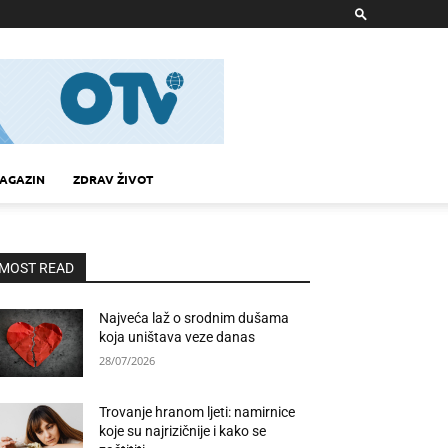
AGAZIN
ZDRAV ŽIVOT
MOST READ
Najveća laž o srodnim dušama
koja uništava veze danas
28/07/2026
Trovanje hranom ljeti: namirnice
koje su najrizičnije i kako se