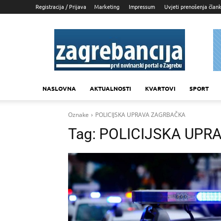
Registracija / Prijava
Marketing
Impressum
Uvjeti prenošenja član
Zagrebancija
NASLOVNA
AKTUALNOSTI
KVARTOVI
SPORT
Oznake
POLICIJSKA UPRAVA ZAGRBAČKA
Tag:
POLICIJSKA UPR