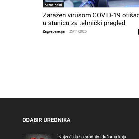
Aktualnosti
Zaražen virusom COVID-19 otiša
u stanicu za tehnički pregled
Zagrebancija
-
25/11/2020
ODABIR UREDNIKA
Najveća laž o srodnim dušama koja