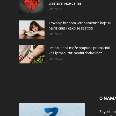
uništava veze danas
28/07/2026
Trovanje hranom ljeti: namirnice koje su
najrizičnije i kako se zaštititi
28/07/2026
Jedan detalj može potpuno promijeniti
vaš ljetni outfit: modni dodaci bez...
28/07/2026
O NAM
Zagrebanc