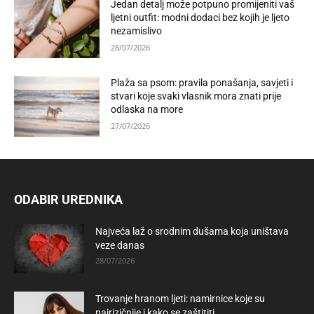
Jedan detalj može potpuno promijeniti vaš
ljetni outfit: modni dodaci bez kojih je ljeto
nezamislivo
28/07/2026
Plaža sa psom: pravila ponašanja, savjeti i
stvari koje svaki vlasnik mora znati prije
odlaska na more
27/07/2026
ODABIR UREDNIKA
Najveća laž o srodnim dušama koja uništava
veze danas
28/07/2026
Trovanje hranom ljeti: namirnice koje su
najrizičnije i kako se zaštititi