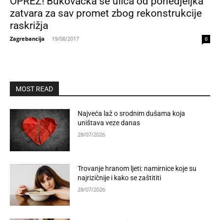
OPREZ! Bukovačka se ulica od ponedjeljka
zatvara za sav promet zbog rekonstrukcije
raskrižja
Zagrebancija
-
19/08/2017
0
MOST READ
Najveća laž o srodnim dušama koja
uništava veze danas
28/07/2026
Trovanje hranom ljeti: namirnice koje su
najrizičnije i kako se zaštititi
28/07/2026