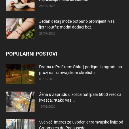
28/07/2026
Jedan detalj može potpuno promijeniti vaš
ljetni outfit: modni dodaci bez...
28/07/2026
POPULARNI POSTOVI
Drama u Prečkom: Obitelj podignula ogradu na
pruzi na tramvajskom okretištu
01/10/2019
Žena u Zapruđu u kolica natrpala 6000 vrećica
kvasca: “Kako vas...
19/03/2020
Sve veći interes za uvođenje tramvajske linije od
Črnomerca do Podsuseda