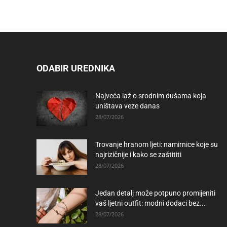
ODABIR UREDNIKA
Najveća laž o srodnim dušama koja
uništava veze danas
28/07/2026
Trovanje hranom ljeti: namirnice koje su
najrizičnije i kako se zaštititi
28/07/2026
Jedan detalj može potpuno promijeniti
vaš ljetni outfit: modni dodaci bez...
28/07/2026