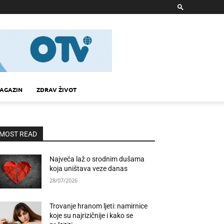
AGAZIN
ZDRAV ŽIVOT
MOST READ
Najveća laž o srodnim dušama
koja uništava veze danas
28/07/2026
Trovanje hranom ljeti: namirnice
koje su najrizičnije i kako se