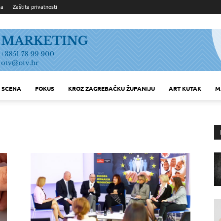
ka
Zaštita privatnosti
SCENA
FOKUS
KROZ ZAGREBAČKU ŽUPANIJU
ART KUTAK
M