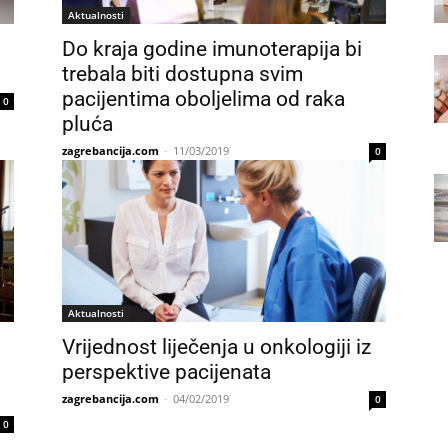
Aktualnosti
Do kraja godine imunoterapija bi
trebala biti dostupna svim
pacijentima oboljelima od raka
0
pluća
zagrebancija.com
-
11/03/2019
0
Aktualnosti
Vrijednost liječenja u onkologiji iz
perspektive pacijenata
zagrebancija.com
-
04/02/2019
0
0