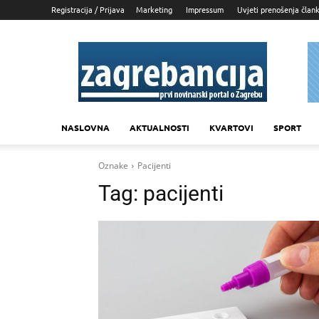
Registracija / Prijava
Marketing
Impressum
Uvjeti prenošenja član
Zagrebancija
NASLOVNA
AKTUALNOSTI
KVARTOVI
SPORT
Oznake
Pacijenti
Tag:
pacijenti