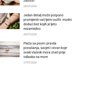
zaštititi
28/07/2026
Jedan detalj može potpuno
promijeniti vaš ljetni outfit: modni
dodaci bez kojih je ljeto
nezamislivo
28/07/2026
Plaža sa psom: pravila
ponašanja, savjeti i stvari koje
svaki vlasnik mora znati prije
odlaska na more
27/07/2026