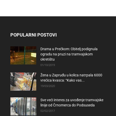
POPULARNI POSTOVI
Drama u Prečkom: Obitelj podignula
ogradu na pruzi na tramvajskom
okretištu
01/10/2019
Žena u Zapruđu u kolica natrpala 6000
vrećica kvasca: “Kako vas...
19/03/2020
Sve veći interes za uvođenje tramvajske
linije od Črnomerca do Podsuseda
02/02/2017