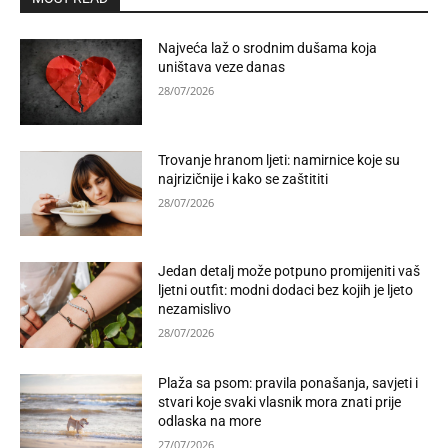
Najveća laž o srodnim dušama koja
uništava veze danas
28/07/2026
Trovanje hranom ljeti: namirnice koje su
najrizičnije i kako se zaštititi
28/07/2026
Jedan detalj može potpuno promijeniti vaš
ljetni outfit: modni dodaci bez kojih je ljeto
nezamislivo
28/07/2026
Plaža sa psom: pravila ponašanja, savjeti i
stvari koje svaki vlasnik mora znati prije
odlaska na more
27/07/2026