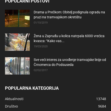
POPULARNI POSTOVI
Drama u Prečkom: Obitelj podignula ogradu na
pruzi na tramvajskom okretištu
01/10/2019
Žena u Zapruđu u kolica natrpala 6000 vrećica
kvasca: “Kako vas...
19/03/2020
Sve veći interes za uvođenje tramvajske linije od
Črnomerca do Podsuseda
02/02/2017
POPULARNA KATEGORIJA
Aktualnosti
13748
Društvo
9684