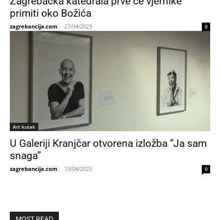
Zagrebačka katedrala prve će vjernike
primiti oko Božića
zagrebancija.com
-
27/04/2023
0
Art kutak
U Galeriji Kranjčar otvorena izložba “Ja sam
snaga”
zagrebancija.com
-
13/04/2023
0
MOST READ