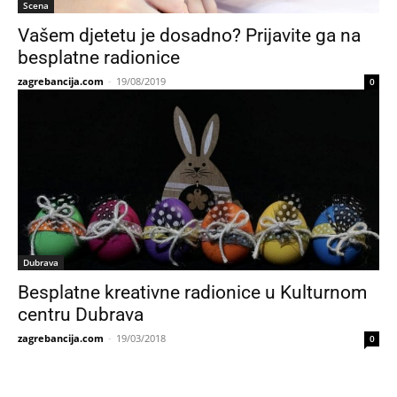
Scena
Vašem djetetu je dosadno? Prijavite ga na
besplatne radionice
zagrebancija.com
-
19/08/2019
0
Dubrava
Besplatne kreativne radionice u Kulturnom
centru Dubrava
zagrebancija.com
-
19/03/2018
0