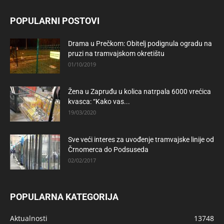
POPULARNI POSTOVI
Drama u Prečkom: Obitelj podignula ogradu na
pruzi na tramvajskom okretištu
01/10/2019
Žena u Zapruđu u kolica natrpala 6000 vrećica
kvasca: “Kako vas...
19/03/2020
Sve veći interes za uvođenje tramvajske linije od
Črnomerca do Podsuseda
02/02/2017
POPULARNA KATEGORIJA
Aktualnosti
13748