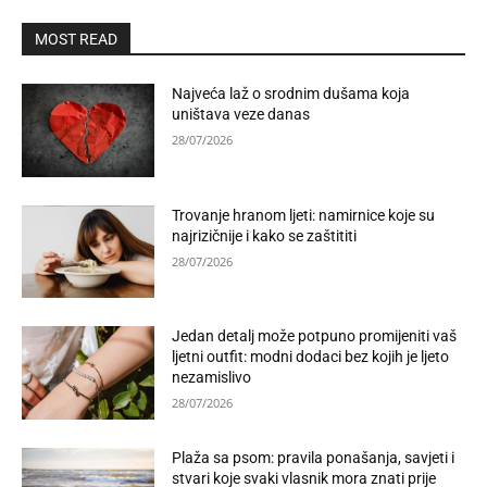
MOST READ
Najveća laž o srodnim dušama koja
uništava veze danas
28/07/2026
Trovanje hranom ljeti: namirnice koje su
najrizičnije i kako se zaštititi
28/07/2026
Jedan detalj može potpuno promijeniti vaš
ljetni outfit: modni dodaci bez kojih je ljeto
nezamislivo
28/07/2026
Plaža sa psom: pravila ponašanja, savjeti i
stvari koje svaki vlasnik mora znati prije