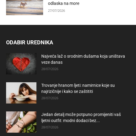
odlaska na more
27/07/2026
ODABIR UREDNIKA
Najveća laž o srodnim dušama koja uništava
veze danas
28/07/2026
Trovanje hranom ljeti: namirnice koje su
najrizičnije i kako se zaštititi
28/07/2026
Jedan detalj može potpuno promijeniti vaš
ljetni outfit: modni dodaci bez...
28/07/2026