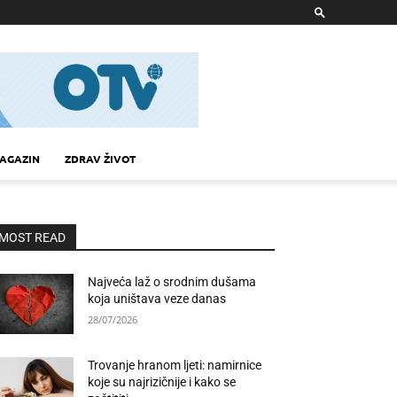
AGAZIN
ZDRAV ŽIVOT
MOST READ
Najveća laž o srodnim dušama
koja uništava veze danas
28/07/2026
Trovanje hranom ljeti: namirnice
koje su najrizičnije i kako se