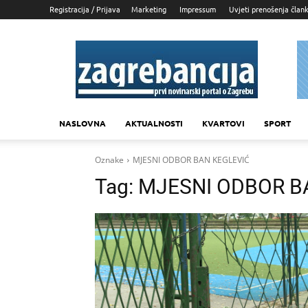
Registracija / Prijava
Marketing
Impressum
Uvjeti prenošenja član
Zagrebancija
NASLOVNA
AKTUALNOSTI
KVARTOVI
SPORT
Oznake
MJESNI ODBOR BAN KEGLEVIĆ
Tag:
MJESNI ODBOR B