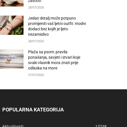
zaštititi
28/07/2026
Jedan detalj može potpuno
promijeniti vaš ljetni outfit: modni
dodaci bez kojih je ljeto
nezamislivo
28/07/2026
Plaža sa psom: pravila
ponašanja, savjeti i stvari koje
svaki vlasnik mora znati prije
odlaska na more
27/07/2026
POPULARNA KATEGORIJA
Aktualnosti
13748