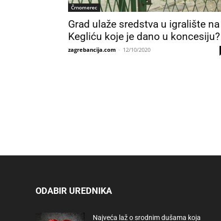
Črnomerec
Grad ulaže sredstva u igralište na
Kegliću koje je dano u koncesiju?
zagrebancija.com
-
12/10/2020
ODABIR UREDNIKA
Najveća laž o srodnim dušama koja