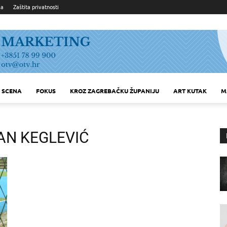
ka
Zaštita privatnosti
SCENA
FOKUS
KROZ ZAGREBAČKU ŽUPANIJU
ART KUTAK
M
AN KEGLEVIĆ