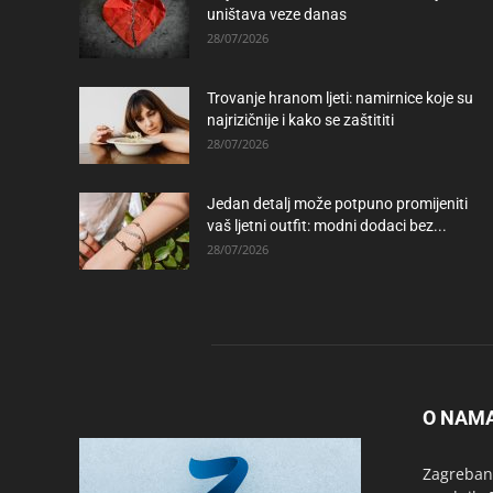
uništava veze danas
28/07/2026
Trovanje hranom ljeti: namirnice koje su
najrizičnije i kako se zaštititi
28/07/2026
Jedan detalj može potpuno promijeniti
vaš ljetni outfit: modni dodaci bez...
28/07/2026
O NAM
Zagrebanc