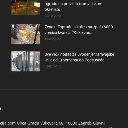
ogradu na pruzi na tramvajskom
okretištu
01/10/2019
Žena u Zapruđu u kolica natrpala 6000
vrećica kvasca: “Kako vas...
19/03/2020
Sve veći interes za uvođenje tramvajske
linije od Črnomerca do Podsuseda
02/02/2017
A
ija.com Ulica Grada Vukovara 68, 10000 Zagreb Glavni