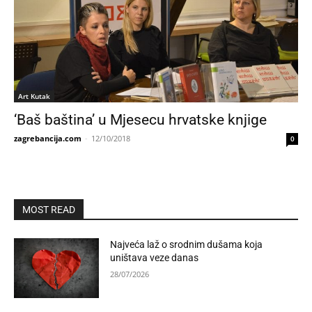
Art Kutak
‘Baš baština’ u Mjesecu hrvatske knjige
zagrebancija.com
-
12/10/2018
0
MOST READ
Najveća laž o srodnim dušama koja
uništava veze danas
28/07/2026