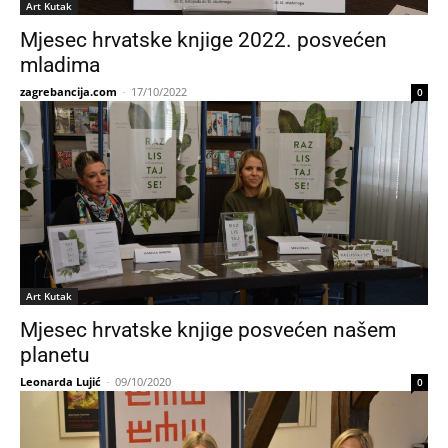
Art Kutak
Mjesec hrvatske knjige 2022. posvećen
mladima
zagrebancija.com
-
17/10/2022
0
Art Kutak
Mjesec hrvatske knjige posvećen našem
planetu
Leonarda Lujić
-
09/10/2020
0