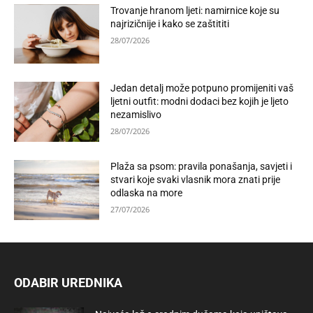
Trovanje hranom ljeti: namirnice koje su
najrizičnije i kako se zaštititi
28/07/2026
Jedan detalj može potpuno promijeniti vaš
ljetni outfit: modni dodaci bez kojih je ljeto
nezamislivo
28/07/2026
Plaža sa psom: pravila ponašanja, savjeti i
stvari koje svaki vlasnik mora znati prije
odlaska na more
27/07/2026
ODABIR UREDNIKA