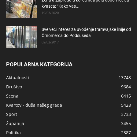
kvasca: “Kako vas...
19/03/2020
Sve veći interes za uvođenje tramvajske linije od
Črnomerca do Podsuseda
02/02/2017
POPULARNA KATEGORIJA
Aktualnosti
13748
Društvo
9684
Scena
6415
Kvartovi- duša našeg grada
5428
Sport
3733
Županija
3455
Politika
2387