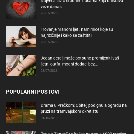
Najveća laž o srodnim dušama koja uništava
veze danas
28/07/2026
Trovanje hranom ljeti: namirnice koje su
najrizičnije i kako se zaštititi
28/07/2026
Jedan detalj može potpuno promijeniti vaš
ljetni outfit: modni dodaci bez...
28/07/2026
POPULARNI POSTOVI
Drama u Prečkom: Obitelj podignula ogradu na
pruzi na tramvajskom okretištu
01/10/2019
Žena u Zapruđu u kolica natrpala 6000 vrećica