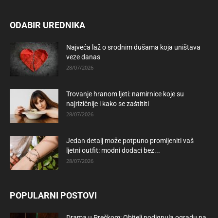
ODABIR UREDNIKA
Najveća laž o srodnim dušama koja uništava
veze danas
28/07/2026
Trovanje hranom ljeti: namirnice koje su
najrizičnije i kako se zaštititi
28/07/2026
Jedan detalj može potpuno promijeniti vaš
ljetni outfit: modni dodaci bez...
28/07/2026
POPULARNI POSTOVI
Drama u Prečkom: Obitelj podignula ogradu na