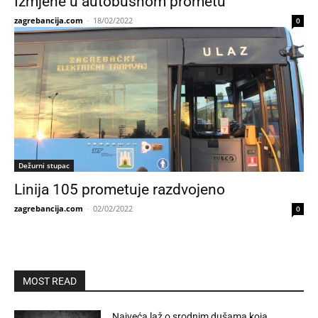
Izmjene u autobusnom prometu
zagrebancija.com
-
18/02/2022
0
Dežurni stupac
Linija 105 prometuje razdvojeno
zagrebancija.com
-
02/02/2022
0
MOST READ
Najveća laž o srodnim dušama koja