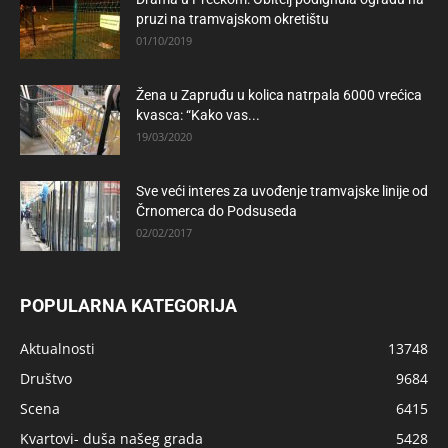
pruzi na tramvajskom okretištu
01/10/2019
Žena u Zapruđu u kolica natrpala 6000 vrećica
kvasca: “Kako vas...
19/03/2020
Sve veći interes za uvođenje tramvajske linije od
Črnomerca do Podsuseda
02/02/2017
POPULARNA KATEGORIJA
Aktualnosti
13748
Društvo
9684
Scena
6415
Kvartovi- duša našeg grada
5428