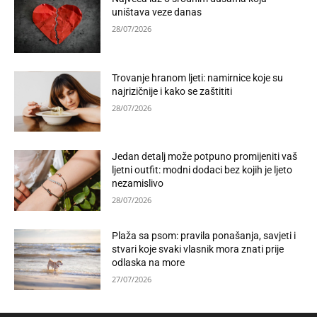
uništava veze danas
28/07/2026
Trovanje hranom ljeti: namirnice koje su
najrizičnije i kako se zaštititi
28/07/2026
Jedan detalj može potpuno promijeniti vaš
ljetni outfit: modni dodaci bez kojih je ljeto
nezamislivo
28/07/2026
Plaža sa psom: pravila ponašanja, savjeti i
stvari koje svaki vlasnik mora znati prije
odlaska na more
27/07/2026