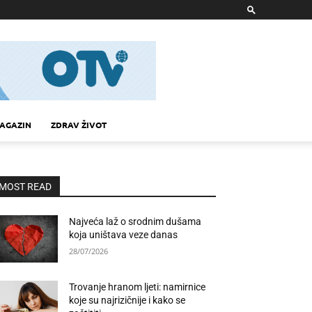
AGAZIN
ZDRAV ŽIVOT
MOST READ
Najveća laž o srodnim dušama
koja uništava veze danas
28/07/2026
Trovanje hranom ljeti: namirnice
koje su najrizičnije i kako se