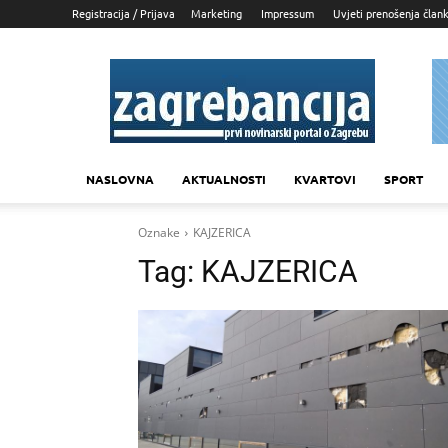
Registracija / Prijava
Marketing
Impressum
Uvjeti prenošenja član
Zagrebancija
NASLOVNA
AKTUALNOSTI
KVARTOVI
SPORT
Oznake
KAJZERICA
Tag:
KAJZERICA