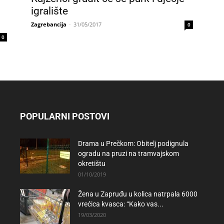
igralište
Zagrebancija
-
31/05/2017
0
0
POPULARNI POSTOVI
Drama u Prečkom: Obitelj podignula
ogradu na pruzi na tramvajskom
okretištu
01/10/2019
Žena u Zapruđu u kolica natrpala 6000
vrećica kvasca: “Kako vas...
19/03/2020