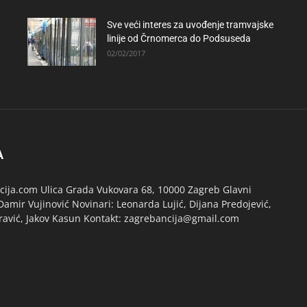
Sve veći interes za uvođenje tramvajske
linije od Črnomerca do Podsuseda
02/02/2017
A
ija.com Ulica Grada Vukovara 68, 10000 Zagreb Glavni
Damir Vujinović Novinari: Leonarda Lujić, Dijana Predojević,
ravić, Jakov Kasun Kontakt: zagrebancija@gmail.com