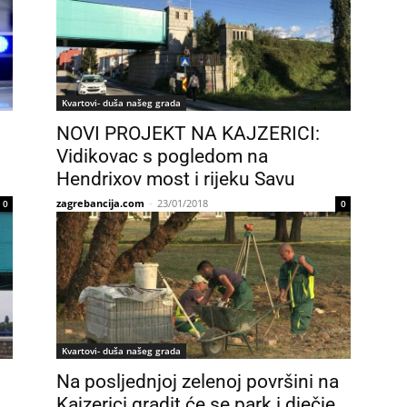
Kvartovi- duša našeg grada
NOVI PROJEKT NA KAJZERICI:
Vidikovac s pogledom na
Hendrixov most i rijeku Savu
zagrebancija.com
-
23/01/2018
0
0
Kvartovi- duša našeg grada
Na posljednjoj zelenoj površini na
Kajzerici gradit će se park i dječje