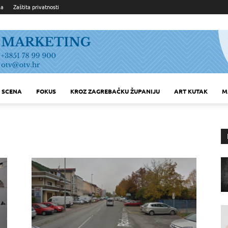
ka
Zaštita privatnosti
SCENA
FOKUS
KROZ ZAGREBAČKU ŽUPANIJU
ART KUTAK
M