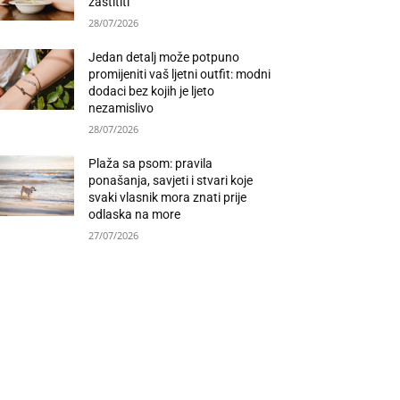
zaštititi
28/07/2026
Jedan detalj može potpuno
promijeniti vaš ljetni outfit: modni
dodaci bez kojih je ljeto
nezamislivo
28/07/2026
Plaža sa psom: pravila
ponašanja, savjeti i stvari koje
svaki vlasnik mora znati prije
odlaska na more
27/07/2026