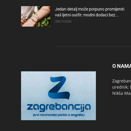
Jedan detalj može potpuno promijeniti
vaš ljetni outfit: modni dodaci bez...
28/07/2026
O NAM
Zagrebanc
urednik: 
Nikša Ma