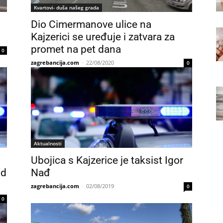
Kvartovi- duša našeg grada
Dio Cimermanove ulice na
Kajzerici se uređuje i zatvara za
promet na pet dana
0
zagrebancija.com
-
22/08/2020
0
Aktualnosti
Ubojica s Kajzerice je taksist Igor
od
Nađ
zagrebancija.com
-
02/08/2019
0
0