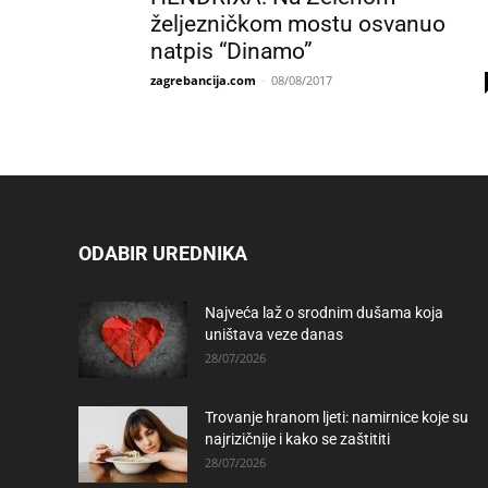
željezničkom mostu osvanuo
natpis “Dinamo”
zagrebancija.com
-
08/08/2017
ODABIR UREDNIKA
Najveća laž o srodnim dušama koja
uništava veze danas
28/07/2026
Trovanje hranom ljeti: namirnice koje su
najrizičnije i kako se zaštititi
28/07/2026