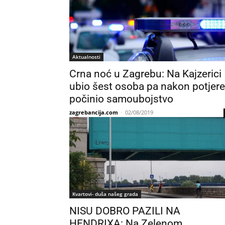
Aktualnosti
Crna noć u Zagrebu: Na Kajzerici
ubio šest osoba pa nakon potjere
počinio samoubojstvo
zagrebancija.com
-
02/08/2019
Kvartovi- duša našeg grada
NISU DOBRO PAZILI NA
HENDRIXA: Na Zelenom