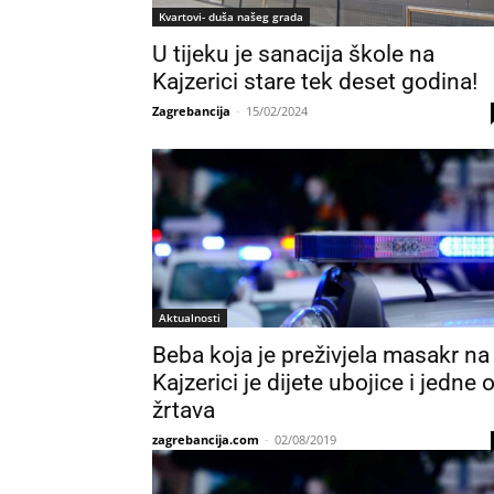
Kvartovi- duša našeg grada
U tijeku je sanacija škole na
Kajzerici stare tek deset godina!
Zagrebancija
-
15/02/2024
Aktualnosti
Beba koja je preživjela masakr na
Kajzerici je dijete ubojice i jedne 
žrtava
zagrebancija.com
-
02/08/2019