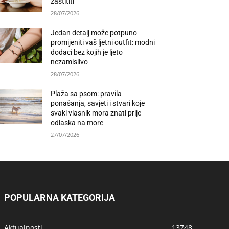
zaštititi
28/07/2026
Jedan detalj može potpuno
promijeniti vaš ljetni outfit: modni
dodaci bez kojih je ljeto
nezamislivo
28/07/2026
Plaža sa psom: pravila
ponašanja, savjeti i stvari koje
svaki vlasnik mora znati prije
odlaska na more
27/07/2026
POPULARNA KATEGORIJA
Aktualnosti
13748