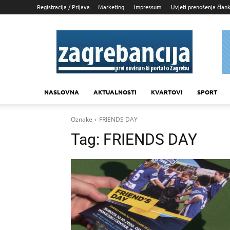
Registracija / Prijava
Marketing
Impressum
Uvjeti prenošenja član
Zagrebancija
NASLOVNA
AKTUALNOSTI
KVARTOVI
SPORT
Oznake
FRIENDS DAY
Tag:
FRIENDS DAY