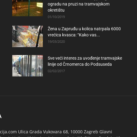
ogradu na pruzi na tramvajskom
okretištu
01/10/2019
Žena u Zapruđu u kolica natrpala 6000
vrećica kvasca: “Kako vas...
19/03/2020
Sve veći interes za uvođenje tramvajske
linije od Črnomerca do Podsuseda
02/02/2017
A
ija.com Ulica Grada Vukovara 68, 10000 Zagreb Glavni