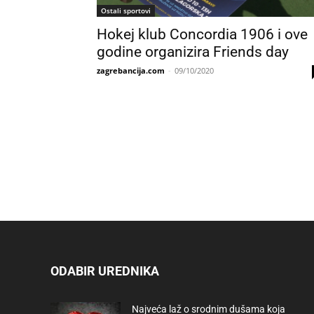
Ostali sportovi
Hokej klub Concordia 1906 i ove
godine organizira Friends day
zagrebancija.com
-
09/10/2020
ODABIR UREDNIKA
Najveća laž o srodnim dušama koja