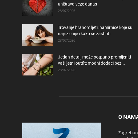
uništava veze danas
28/07/2026
Trovanje hranom ljeti: namirnice koje su
najrizičnije i kako se zaštititi
28/07/2026
Jedan detalj može potpuno promijeniti
vaš ljetni outfit: modni dodaci bez...
28/07/2026
O NAM
Zagrebanc