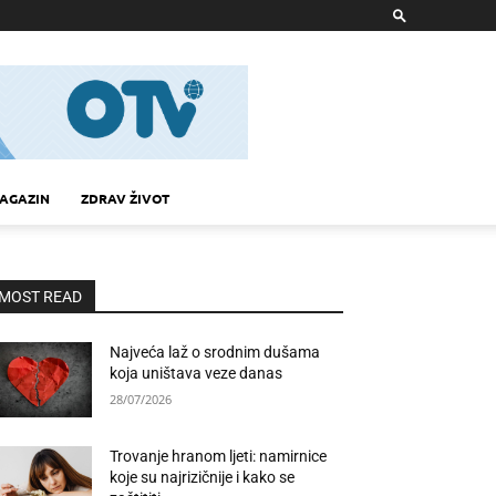
AGAZIN
ZDRAV ŽIVOT
MOST READ
Najveća laž o srodnim dušama
koja uništava veze danas
28/07/2026
Trovanje hranom ljeti: namirnice
koje su najrizičnije i kako se