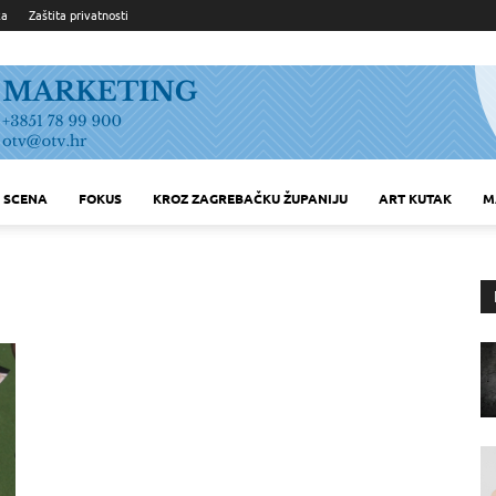
ka
Zaštita privatnosti
SCENA
FOKUS
KROZ ZAGREBAČKU ŽUPANIJU
ART KUTAK
M