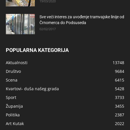
19/03/2020
Sve veći interes za uvođenje tramvajske linije od
Črnomerca do Podsuseda
02/02/2017
POPULARNA KATEGORIJA
Aktualnosti
13748
Društvo
9684
Scena
6415
Kvartovi- duša našeg grada
5428
Sport
3733
Županija
3455
Politika
2387
Art Kutak
2022