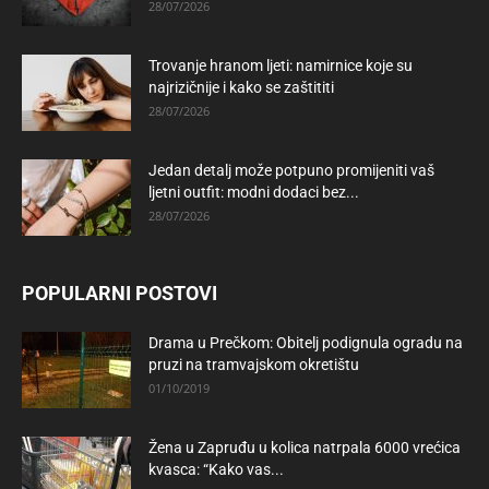
28/07/2026
Trovanje hranom ljeti: namirnice koje su
najrizičnije i kako se zaštititi
28/07/2026
Jedan detalj može potpuno promijeniti vaš
ljetni outfit: modni dodaci bez...
28/07/2026
POPULARNI POSTOVI
Drama u Prečkom: Obitelj podignula ogradu na
pruzi na tramvajskom okretištu
01/10/2019
Žena u Zapruđu u kolica natrpala 6000 vrećica
kvasca: “Kako vas...