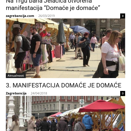
Na Trgu bana Jelačića otvorena
manifestacija “Domaće je domaće”
zagrebancija.com
-
26/03/2019
0
Aktualnosti
3. MANIFESTACIJA DOMAĆE JE DOMAĆE
Zagrebancija
-
24/04/2018
0