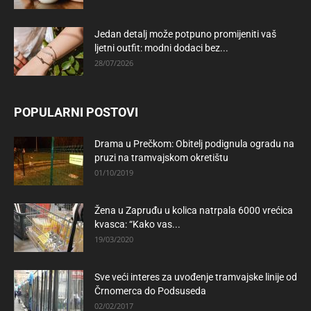
Jedan detalj može potpuno promijeniti vaš
ljetni outfit: modni dodaci bez...
28/07/2026
POPULARNI POSTOVI
Drama u Prečkom: Obitelj podignula ogradu na
pruzi na tramvajskom okretištu
01/10/2019
Žena u Zapruđu u kolica natrpala 6000 vrećica
kvasca: “Kako vas...
19/03/2020
Sve veći interes za uvođenje tramvajske linije od
Črnomerca do Podsuseda
02/02/2017