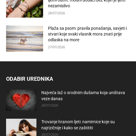
ljetni outfit: modni dodaci bez kojih je ljeto
nezamislivo
28/07/2026
Plaža sa psom: pravila ponašanja, savjeti i
stvari koje svaki vlasnik mora znati prije
odlaska na more
27/07/2026
ODABIR UREDNIKA
Najveća laž o srodnim dušama koja uništava
veze danas
28/07/2026
Trovanje hranom ljeti: namirnice koje su
najrizičnije i kako se zaštititi
28/07/2026