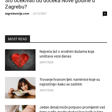
Što očekivati od dočeka Nove godine u
Zagrebu?
zagrebancija.com
-
22/12/2021
0
MOST READ
Najveća laž o srodnim dušama koja
uništava veze danas
28/07/2026
Trovanje hranom ljeti: namirnice koje su
najrizičnije i kako se zaštititi
28/07/2026
Jedan detalj može potpuno promijeniti vaš