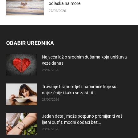
odlaska na more
27/07/2026
ODABIR UREDNIKA
Najveća laž o srodnim dušama koja uništava
veze danas
28/07/2026
Trovanje hranom ljeti: namirnice koje su
najrizičnije i kako se zaštititi
28/07/2026
Jedan detalj može potpuno promijeniti vaš
ljetni outfit: modni dodaci bez...
28/07/2026