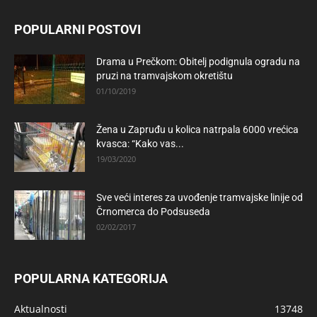
POPULARNI POSTOVI
Drama u Prečkom: Obitelj podignula ogradu na
pruzi na tramvajskom okretištu
01/10/2019
Žena u Zapruđu u kolica natrpala 6000 vrećica
kvasca: “Kako vas...
19/03/2020
Sve veći interes za uvođenje tramvajske linije od
Črnomerca do Podsuseda
02/02/2017
POPULARNA KATEGORIJA
Aktualnosti
13748