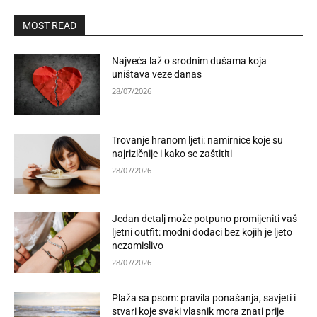
MOST READ
Najveća laž o srodnim dušama koja
uništava veze danas
28/07/2026
Trovanje hranom ljeti: namirnice koje su
najrizičnije i kako se zaštititi
28/07/2026
Jedan detalj može potpuno promijeniti vaš
ljetni outfit: modni dodaci bez kojih je ljeto
nezamislivo
28/07/2026
Plaža sa psom: pravila ponašanja, savjeti i
stvari koje svaki vlasnik mora znati prije