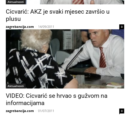
Aktualnosti
Cicvarić: AKZ je svaki mjesec završio u
plusu
zagrebancija.com
-
14/09/2011
0
Aktualnosti
VIDEO: Cicvarić se hrvao s gužvom na
informacijama
zagrebancija.com
-
01/07/2011
0