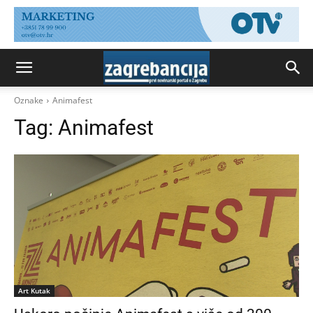
Oznake
Animafest
Tag:
Animafest
Art Kutak