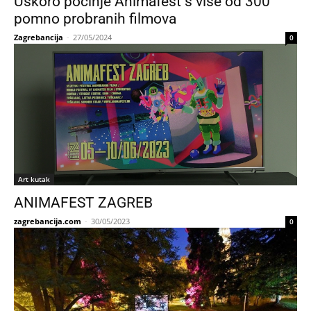
Uskoro počinje Animafest s više od 300
pomno probranih filmova
Zagrebancija
-
27/05/2024
0
Art kutak
ANIMAFEST ZAGREB
zagrebancija.com
-
30/05/2023
0