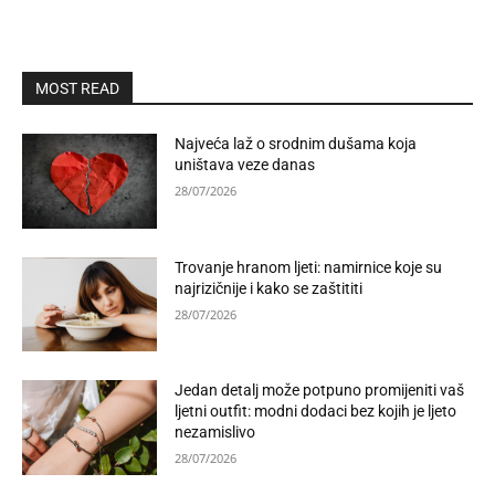
MOST READ
Najveća laž o srodnim dušama koja
uništava veze danas
28/07/2026
Trovanje hranom ljeti: namirnice koje su
najrizičnije i kako se zaštititi
28/07/2026
Jedan detalj može potpuno promijeniti vaš
ljetni outfit: modni dodaci bez kojih je ljeto
nezamislivo
28/07/2026