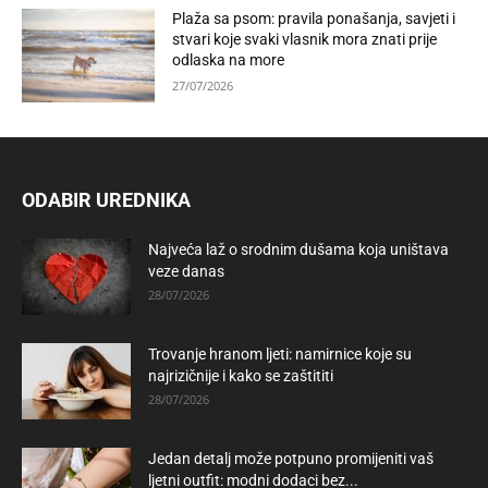
Plaža sa psom: pravila ponašanja, savjeti i
stvari koje svaki vlasnik mora znati prije
odlaska na more
27/07/2026
ODABIR UREDNIKA
Najveća laž o srodnim dušama koja uništava
veze danas
28/07/2026
Trovanje hranom ljeti: namirnice koje su
najrizičnije i kako se zaštititi
28/07/2026
Jedan detalj može potpuno promijeniti vaš
ljetni outfit: modni dodaci bez...