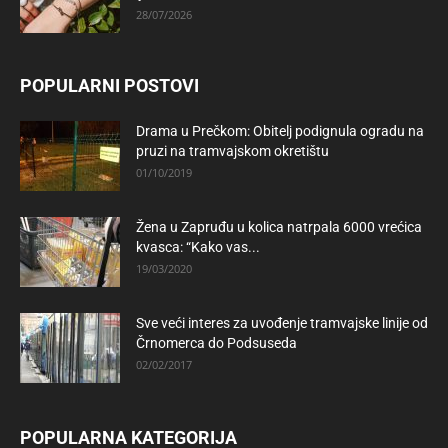
28/07/2026
POPULARNI POSTOVI
Drama u Prečkom: Obitelj podignula ogradu na
pruzi na tramvajskom okretištu
01/10/2019
Žena u Zapruđu u kolica natrpala 6000 vrećica
kvasca: “Kako vas...
19/03/2020
Sve veći interes za uvođenje tramvajske linije od
Črnomerca do Podsuseda
02/02/2017
POPULARNA KATEGORIJA