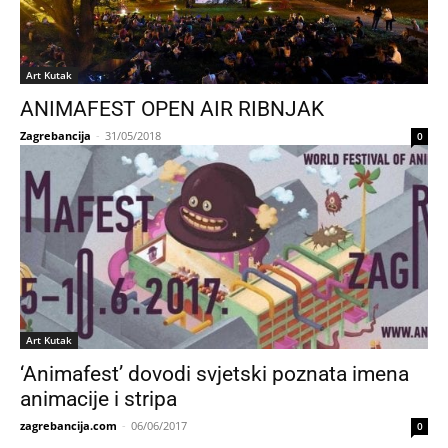
Art Kutak
ANIMAFEST OPEN AIR RIBNJAK
Zagrebancija
-
31/05/2018
0
Art Kutak
‘Animafest’ dovodi svjetski poznata imena
animacije i stripa
zagrebancija.com
-
06/06/2017
0