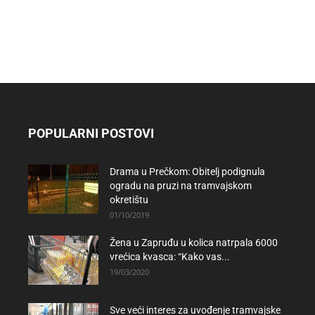
POPULARNI POSTOVI
Drama u Prečkom: Obitelj podignula
ogradu na pruzi na tramvajskom
okretištu
01/10/2019
Žena u Zapruđu u kolica natrpala 6000
vrećica kvasca: “Kako vas...
19/03/2020
Sve veći interes za uvođenje tramvajske