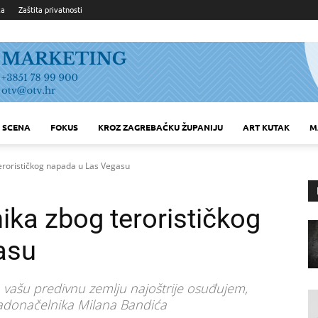
ka
Zaštita privatnosti
SCENA
FOKUS
KROZ ZAGREBAČKU ŽUPANIJU
ART KUTAK
M
erorističkog napada u Las Vegasu
ika zbog terorističkog
asu
a vašu predivnu zemlju najoštrije osuđujem,
gradonačelnika Milana Bandića