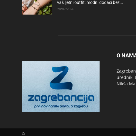
vaš ljetni outfit: modni dodaci bez...
28/07/2026
O NAM
Zagrebanc
urednik: 
Nikša Ma
©