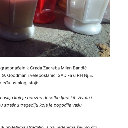
 gradonačelnik Grada Zagreba Milan Bandić
n G. Goodman i veleposlanici SAD -a u RH Nj.E.
među ostalog, stoji:
silja koji je oduzeo desetke ljudskih života i
Ovu strašnu tragediju koja je pogodila vašu
ti obiteljima stradalih, a ozlijeđenima želimo što