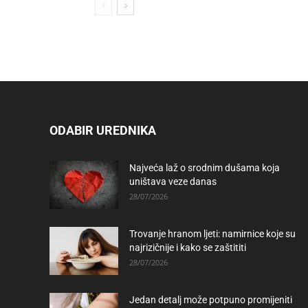
ODABIR UREDNIKA
Najveća laž o srodnim dušama koja
uništava veze danas
28/07/2026
Trovanje hranom ljeti: namirnice koje su
najrizičnije i kako se zaštititi
28/07/2026
Jedan detalj može potpuno promijeniti