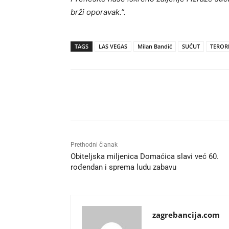
brži oporavak.”.
TAGS
LAS VEGAS
Milan Bandić
SUĆUT
TERORI
Udio
Prethodni članak
Obiteljska miljenica Domaćica slavi već 60.
rođendan i sprema ludu zabavu
zagrebancija.com