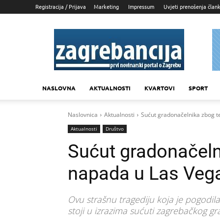
Registracija / Prijava
Marketing
Impressum
Uvjeti prenošenja član
Zagrebancija
NASLOVNA
AKTUALNOSTI
KVARTOVI
SPORT
Naslovnica
Aktualnosti
Sućut gradonačelnika zbog t
Aktualnosti
Društvo
Sućut gradonačeln
napada u Las Veg
Ovu strašnu tragediju koja je pogodil
stoji u izrazima sućuti zagrebačkog 