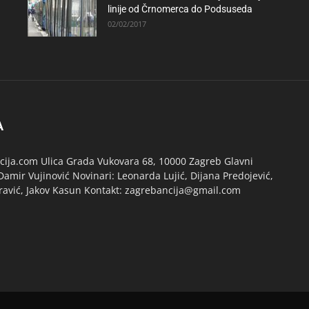
linije od Črnomerca do Podsuseda
02/02/2017
A
ija.com Ulica Grada Vukovara 68, 10000 Zagreb Glavni
Damir Vujinović Novinari: Leonarda Lujić, Dijana Predojević,
ravić, Jakov Kasun Kontakt: zagrebancija@gmail.com