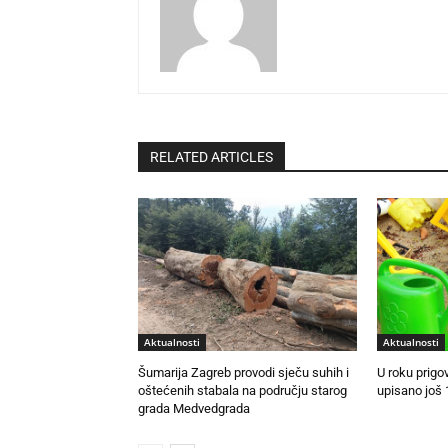
RELATED ARTICLES
Aktualnosti
Aktualnosti
Šumarija Zagreb provodi sječu suhih i
U roku prigo
oštećenih stabala na području starog
upisano još 
grada Medvedgrada