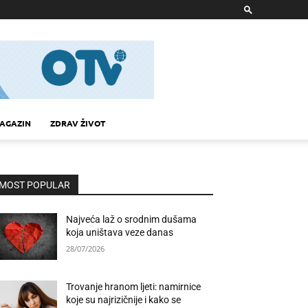
AGAZIN
ZDRAV ŽIVOT
MOST POPULAR
Najveća laž o srodnim dušama
koja uništava veze danas
28/07/2026
Trovanje hranom ljeti: namirnice
koje su najrizičnije i kako se