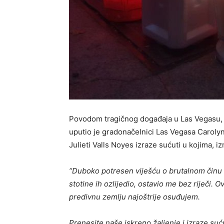
Povodom tragičnog događaja u Las Vegasu,
uputio je gradonačelnici Las Vegasa Caroly
Julieti Valls Noyes izraze sućuti u kojima, iz
“Duboko potresen viješću o brutalnom činu na
stotine ih ozlijedio, ostavio me bez riječi. 
predivnu zemlju najoštrije osuđujem.
Prenesite naše iskreno žaljenje i izraze suću