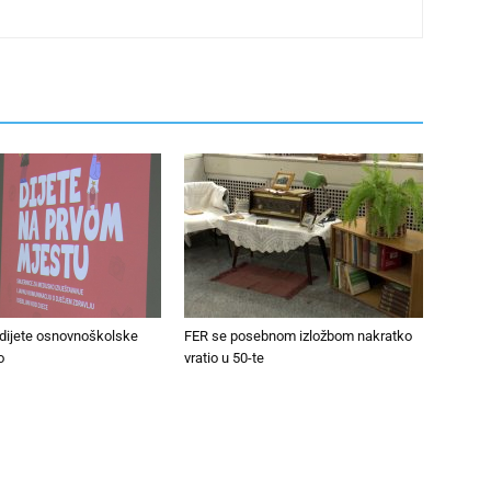
 dijete osnovnoškolske
FER se posebnom izložbom nakratko
o
vratio u 50-te