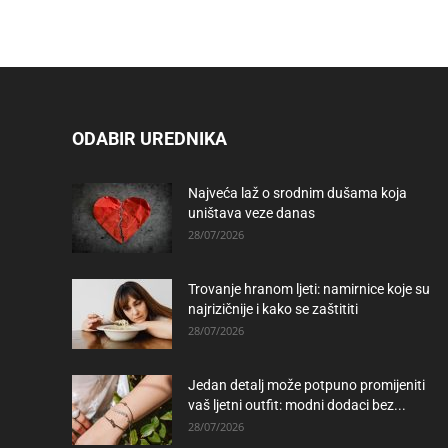
ODABIR UREDNIKA
Najveća laž o srodnim dušama koja
uništava veze danas
28/07/2026
Trovanje hranom ljeti: namirnice koje su
najrizičnije i kako se zaštititi
28/07/2026
Jedan detalj može potpuno promijeniti
vaš ljetni outfit: modni dodaci bez...
28/07/2026