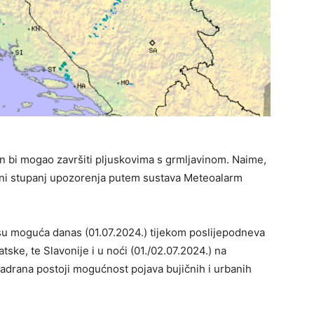
 bi mogao završiti pljuskovima s grmljavinom. Naime,
veni stupanj upozorenja putem sustava Meteoalarm
 su moguća danas (01.07.2024.) tijekom poslijepodneva
ske, te Slavonije i u noći (01./02.07.2024.) na
Jadrana postoji mogućnost pojava bujičnih i urbanih