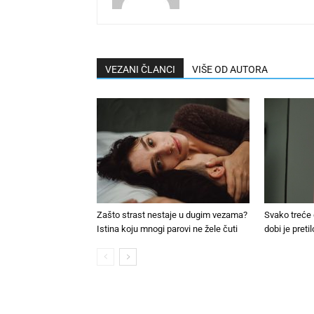
VEZANI ČLANCI
VIŠE OD AUTORA
Zašto strast nestaje u dugim vezama?
Svako treće
Istina koju mnogi parovi ne žele čuti
dobi je pretil