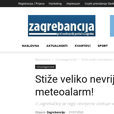
Registracija / Prijava
Marketing
Impressum
Uvjeti prenošenja član
Zagrebancija
NASLOVNA
AKTUALNOSTI
KVARTOVI
SPORT
Naslovnica
Uncategorized
Stiže veliko nevrijeme,
Uncategorized
Stiže veliko nevr
meteoalarm!
U zagrebačkoj se regiji nevrijeme očekuje ve
Objavio
Zagrebancija
-
01/07/2024