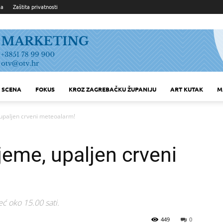
ka
Zaštita privatnosti
SCENA
FOKUS
KROZ ZAGREBAČKU ŽUPANIJU
ART KUTAK
M
 upaljen crveni meteoalarm!
ijeme, upaljen crveni
ć oko 15.00 sati.
449
0