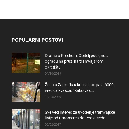
POPULARNI POSTOVI
Drama u Prečkom: Obitelj podignula
ogradu na pruzi na tramvajskom
okretištu
01/10/2019
Žena u Zapruđu u kolica natrpala 6000
vrećica kvasca: “Kako vas...
19/03/2020
Sve veći interes za uvođenje tramvajske
linije od Črnomerca do Podsuseda
02/02/2017