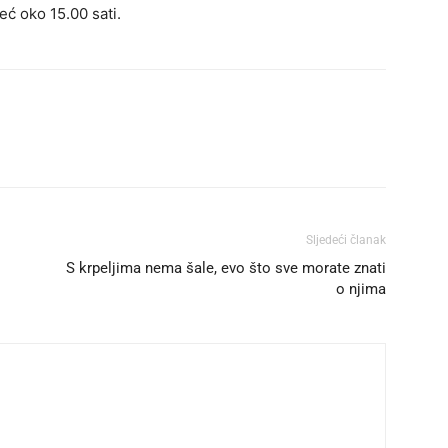
eć oko 15.00 sati.
Sljedeći članak
S krpeljima nema šale, evo što sve morate znati
o njima