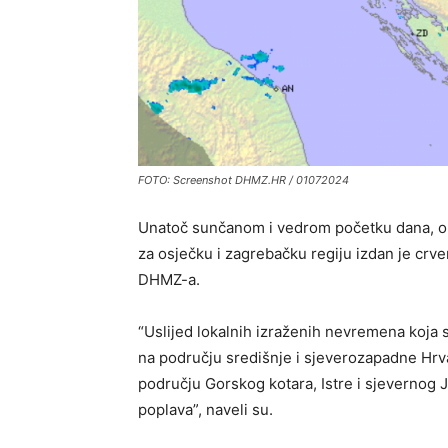
FOTO: Screenshot DHMZ.HR / 01072024
Unatoč sunčanom i vedrom početku dana, on
za osječku i zagrebačku regiju izdan je cr
DHMZ-a.
“Uslijed lokalnih izraženih nevremena koja
na području središnje i sjeverozapadne Hrvat
području Gorskog kotara, Istre i sjevernog 
poplava”, naveli su.