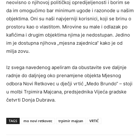
neovisno o njihovoj političkoj opredijeljenosti i borim se
da im omogućimo bar minimum ugode i razonode u našim
objektima. Oni su naši najvjerniji korisnici, koji se brinu o
prostoru kao o vlastitom. Mirovine su male i odlazak po
kafićima i drugim objektima njima je nedostupan. Jedino
im je dostupna njihova „mjesna zajednica“ kako je od
milja zovu.
Iz svega navedenog apeliram da obustavite sve daljnje
radnje do daljnjeg oko prenamjene objekta Mjesnog
odbora Novi Retkovec u dječji vrtić „Medo Brundo“ – stoji
u molbi Trpimira Majcana, predsjednika Vijeća gradske
četvrti Donja Dubrava.
TAGS
mo novi retkovec
trpimir majcan
VRTIĆ