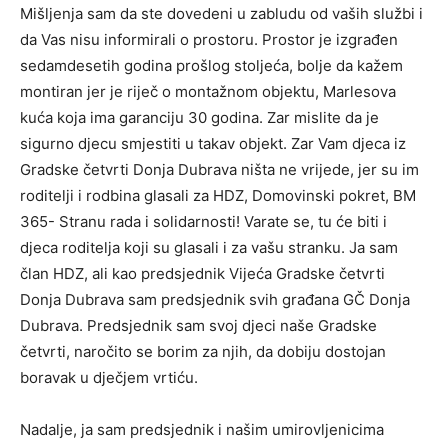
Mišljenja sam da ste dovedeni u zabludu od vaših službi i
da Vas nisu informirali o prostoru. Prostor je izgrađen
sedamdesetih godina prošlog stoljeća, bolje da kažem
montiran jer je riječ o montažnom objektu, Marlesova
kuća koja ima garanciju 30 godina. Zar mislite da je
sigurno djecu smjestiti u takav objekt. Zar Vam djeca iz
Gradske četvrti Donja Dubrava ništa ne vrijede, jer su im
roditelji i rodbina glasali za HDZ, Domovinski pokret, BM
365- Stranu rada i solidarnosti! Varate se, tu će biti i
djeca roditelja koji su glasali i za vašu stranku. Ja sam
član HDZ, ali kao predsjednik Vijeća Gradske četvrti
Donja Dubrava sam predsjednik svih građana GČ Donja
Dubrava. Predsjednik sam svoj djeci naše Gradske
četvrti, naročito se borim za njih, da dobiju dostojan
boravak u dječjem vrtiću.
Nadalje, ja sam predsjednik i našim umirovljenicima