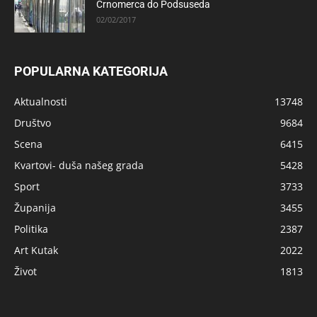
Črnomerca do Podsuseda
02/02/2017
POPULARNA KATEGORIJA
Aktualnosti
13748
Društvo
9684
Scena
6415
Kvartovi- duša našeg grada
5428
Sport
3733
Županija
3455
Politika
2387
Art Kutak
2022
Život
1813