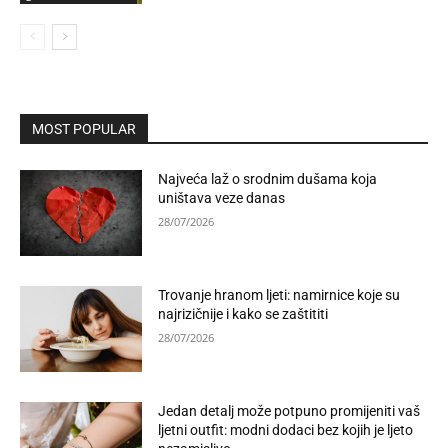
MOST POPULAR
Najveća laž o srodnim dušama koja
uništava veze danas
28/07/2026
Trovanje hranom ljeti: namirnice koje su
najrizičnije i kako se zaštititi
28/07/2026
Jedan detalj može potpuno promijeniti vaš
ljetni outfit: modni dodaci bez kojih je ljeto