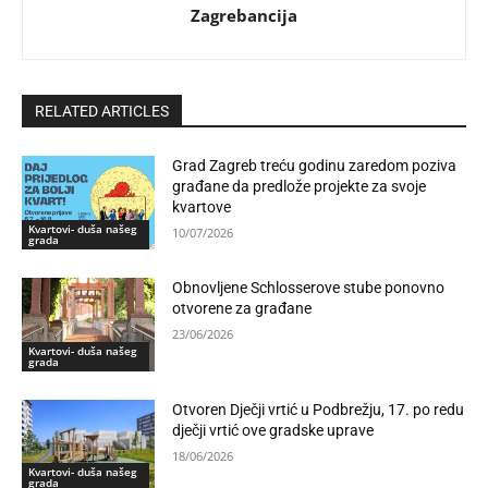
Zagrebancija
RELATED ARTICLES
Grad Zagreb treću godinu zaredom poziva
građane da predlože projekte za svoje
kvartove
Kvartovi- duša našeg
10/07/2026
grada
Obnovljene Schlosserove stube ponovno
otvorene za građane
23/06/2026
Kvartovi- duša našeg
grada
Otvoren Dječji vrtić u Podbrežju, 17. po redu
dječji vrtić ove gradske uprave
18/06/2026
Kvartovi- duša našeg
grada