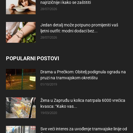
najrizičnije i kako se zaštititi
28/07/2026
Jedan detalj može potpuno promijeniti vaš
ljetni outfit: modni dodaci bez...
28/07/2026
POPULARNI POSTOVI
Drama u Prečkom: Obitelj podignula ogradu na
pruzi na tramvajskom okretištu
01/10/2019
Žena u Zapruđu u kolica natrpala 6000 vrećica
kvasca: “Kako vas...
19/03/2020
Sve veći interes za uvođenje tramvajske linije od