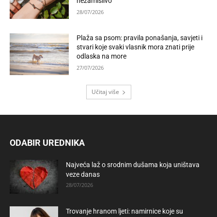
nezamislivo
28/07/2026
Plaža sa psom: pravila ponašanja, savjeti i
stvari koje svaki vlasnik mora znati prije
odlaska na more
27/07/2026
Učitaj više
ODABIR UREDNIKA
Najveća laž o srodnim dušama koja uništava
veze danas
28/07/2026
Trovanje hranom ljeti: namirnice koje su