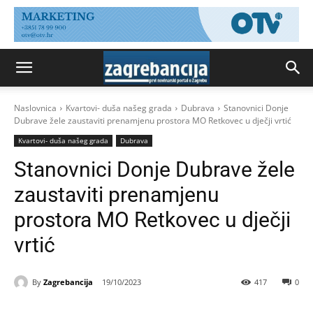
Naslovnica
Kvartovi- duša našeg grada
Dubrava
Stanovnici Donje
Dubrave žele zaustaviti prenamjenu prostora MO Retkovec u dječji vrtić
Kvartovi- duša našeg grada
Dubrava
Stanovnici Donje Dubrave žele
zaustaviti prenamjenu
prostora MO Retkovec u dječji
vrtić
By
Zagrebancija
19/10/2023
417
0