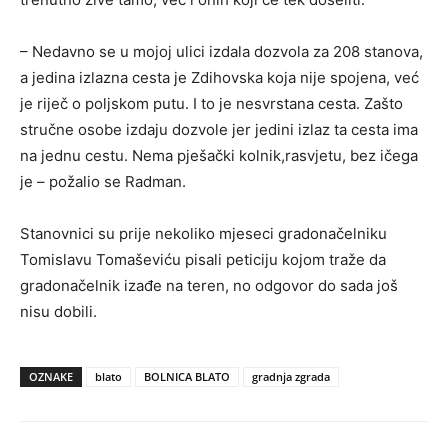
– Nedavno se u mojoj ulici izdala dozvola za 208 stanova,
a jedina izlazna cesta je Zdihovska koja nije spojena, već
je riječ o poljskom putu. I to je nesvrstana cesta. Zašto
stručne osobe izdaju dozvole jer jedini izlaz ta cesta ima
na jednu cestu. Nema pješački kolnik,rasvjetu, bez ičega
je – požalio se Radman.
Stanovnici su prije nekoliko mjeseci gradonačelniku
Tomislavu Tomaševiću pisali peticiju kojom traže da
gradonačelnik izađe na teren, no odgovor do sada još
nisu dobili.
OZNAKE
blato
BOLNICA BLATO
gradnja zgrada