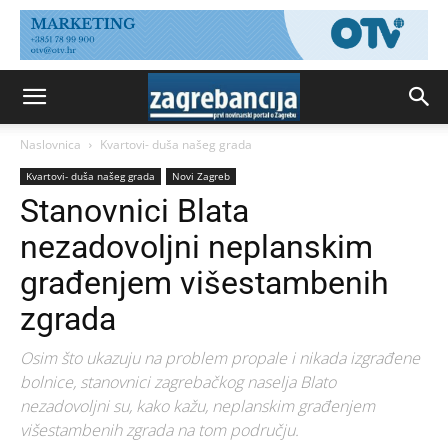
Naslovnica
Kvartovi- duša našeg grada
Kvartovi- duša našeg grada
Novi Zagreb
Stanovnici Blata
nezadovoljni neplanskim
građenjem višestambenih
zgrada
Osim što ukazuju na problem propale i nikada izgrađene
bolnice, stanovnici zagrebačkog naselja Blato
nezadovoljni su, kako kažu, neplanskim građenjem
višestambenih zgrada na tom području.