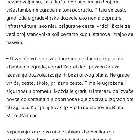
nezadovoljni su, kako kažu, neplanskim građenjem
višestambenih zgrada na tom području. Pitaju se zašto
grad izdaje građevinske dozvole ako nema popratne
infrastrukture, ako nisu osigurane ceste, vrtići i škole za
veći broj stanovnika koji će tamo kupiti stanove i trajno se
naseliti.
– U zadnje vrijeme svjedoci smo neplanske izgradnje
stambenih zgrada, a grad Zagreb koji je zadužen za
izdavanje dozvola, izdaje ih bez ikakvog plana. Ne grade
vrtiće, ceste, škole, prilazne ceste. Time je ugrožena i
sigurnost u prometu. Možda je gradu u interesu da izvuče
novce od komunalnih doprinosa koje dobivaju izgradnjom
tih zgrada. Koji je njihov cilj? – pita se stanovnik Blata
Mirko Radman.
Napominju kako ovo nije problem stanovnika koji
trenutno žive tamo, već i onih koji će tek doseliti.