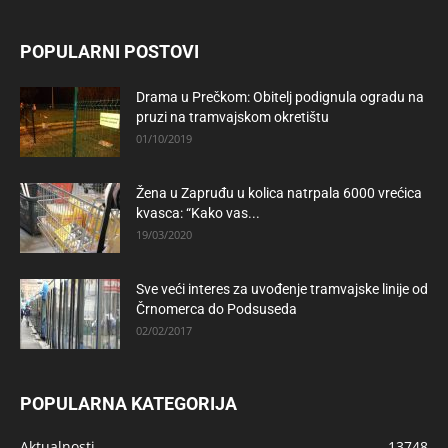
POPULARNI POSTOVI
Drama u Prečkom: Obitelj podignula ogradu na
pruzi na tramvajskom okretištu
01/10/2019
Žena u Zapruđu u kolica natrpala 6000 vrećica
kvasca: “Kako vas...
19/03/2020
Sve veći interes za uvođenje tramvajske linije od
Črnomerca do Podsuseda
02/02/2017
POPULARNA KATEGORIJA
Aktualnosti
13748