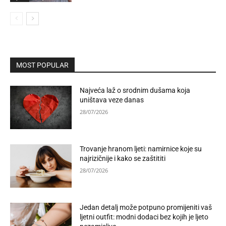
MOST POPULAR
Najveća laž o srodnim dušama koja
uništava veze danas
28/07/2026
Trovanje hranom ljeti: namirnice koje su
najrizičnije i kako se zaštititi
28/07/2026
Jedan detalj može potpuno promijeniti vaš
ljetni outfit: modni dodaci bez kojih je ljeto