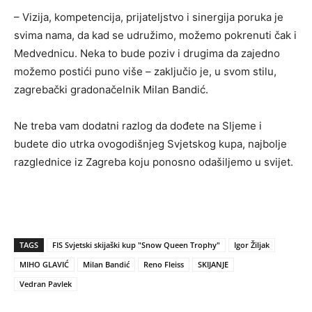
– Vizija, kompetencija, prijateljstvo i sinergija poruka je
svima nama, da kad se udružimo, možemo pokrenuti čak i
Medvednicu. Neka to bude poziv i drugima da zajedno
možemo postići puno više – zaključio je, u svom stilu,
zagrebački gradonačelnik Milan Bandić.
Ne treba vam dodatni razlog da dođete na Sljeme i
budete dio utrka ovogodišnjeg Svjetskog kupa, najbolje
razglednice iz Zagreba koju ponosno odašiljemo u svijet.
TAGS
FIS Svjetski skijaški kup "Snow Queen Trophy"
Igor Žiljak
MIHO GLAVIĆ
Milan Bandić
Reno Fleiss
SKIJANJE
Vedran Pavlek