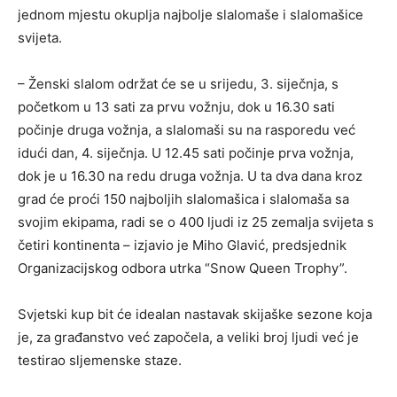
jednom mjestu okuplja najbolje slalomaše i slalomašice
svijeta.
– Ženski slalom održat će se u srijedu, 3. siječnja, s
početkom u 13 sati za prvu vožnju, dok u 16.30 sati
počinje druga vožnja, a slalomaši su na rasporedu već
idući dan, 4. siječnja. U 12.45 sati počinje prva vožnja,
dok je u 16.30 na redu druga vožnja. U ta dva dana kroz
grad će proći 150 najboljih slalomašica i slalomaša sa
svojim ekipama, radi se o 400 ljudi iz 25 zemalja svijeta s
četiri kontinenta – izjavio je Miho Glavić, predsjednik
Organizacijskog odbora utrka “Snow Queen Trophy”.
Svjetski kup bit će idealan nastavak skijaške sezone koja
je, za građanstvo već započela, a veliki broj ljudi već je
testirao sljemenske staze.