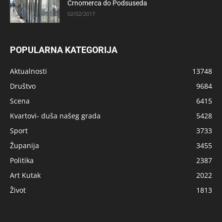
Črnomerca do Podsuseda
02/02/2017
POPULARNA KATEGORIJA
Aktualnosti
13748
Društvo
9684
Scena
6415
Kvartovi- duša našeg grada
5428
Sport
3733
Županija
3455
Politika
2387
Art Kutak
2022
Život
1813