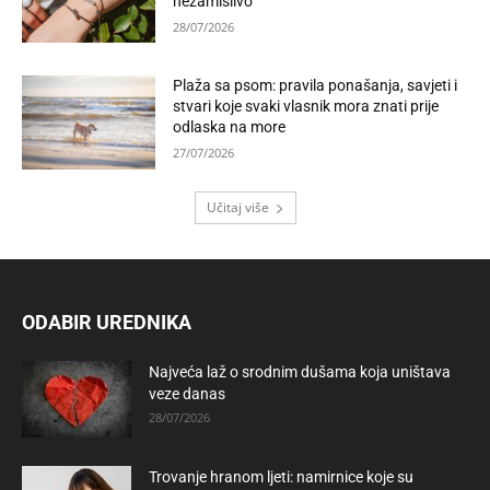
nezamislivo
28/07/2026
Plaža sa psom: pravila ponašanja, savjeti i
stvari koje svaki vlasnik mora znati prije
odlaska na more
27/07/2026
Učitaj više
ODABIR UREDNIKA
Najveća laž o srodnim dušama koja uništava
veze danas
28/07/2026
Trovanje hranom ljeti: namirnice koje su