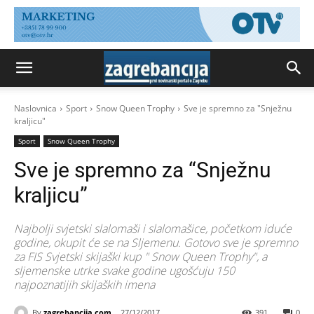
Naslovnica
Sport
Snow Queen Trophy
Sve je spremno za "Snježnu
kraljicu"
Sport
Snow Queen Trophy
Sve je spremno za “Snježnu
kraljicu”
Najbolji svjetski slalomaši i slalomašice, početkom iduće
godine, okupit će se na Sljemenu. Gotovo sve je spremno
za FIS Svjetski skijaški kup " Snow Queen Trophy", a
sljemenske utrke svake godine ugošćuju 150
najpoznatijih skijaških imena
By
zagrebancija.com
27/12/2017
391
0