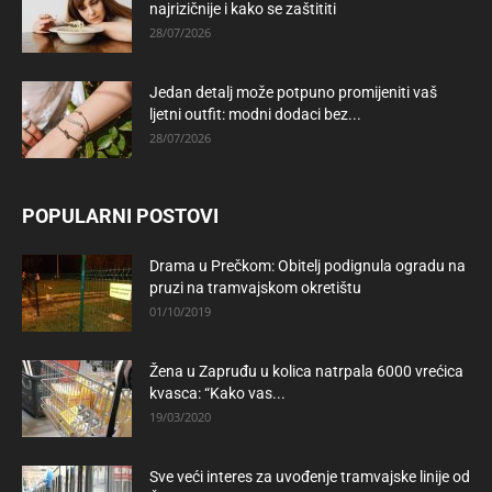
najrizičnije i kako se zaštititi
28/07/2026
Jedan detalj može potpuno promijeniti vaš
ljetni outfit: modni dodaci bez...
28/07/2026
POPULARNI POSTOVI
Drama u Prečkom: Obitelj podignula ogradu na
pruzi na tramvajskom okretištu
01/10/2019
Žena u Zapruđu u kolica natrpala 6000 vrećica
kvasca: “Kako vas...
19/03/2020
Sve veći interes za uvođenje tramvajske linije od