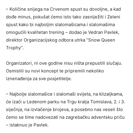
– Količine snijega na Crvenom spust su dovoljne, a kad
dođe minus, pokušat ćemo isto tako zasniježiti i Zeleni
spust kako bi najboljim slalomašicama i slalomašima
omogućili kvalitetan trening – dodao je Vedran Pavlek,
direktor Organizacijskog odbora utrka “Snow Queen
Trophy”.
Organizatori, ni ove godine nisu ništa prepustili slučaju.
Osmislili su novi koncept te pripremili nekoliko
iznenađenja za sve posjetitelje.
– Najbolje slalomašice i slalomaši svijeta, na klizaljkama,
će izaći u Ledenom parku na Trgu kralja Tomislava, 2. i 3.
siječnja, na izvlačenje brojeva, a posebno nas veseli što
ćemo se time nadovezati na zagrebačku adventsku priču
– istaknuo je Pavlek.