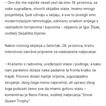
– Ono što me najviše veseli jest da smo 19. prosinca, za
naše sugrađane, otvorili skijaške staze. Imamo mnogo
posjetitelja, ljudi uživaju u skijaju, a sve to postigli smo
modernizacijom tehnologije, odnosno izradom snijega s
rashladnim tornjevima i topovima – objasnio je Igor Žiljak,
voditelj Skijališta Sljeme.
Nakon noćnog skijanja u četvrtak, 28. prosinca, kreću
intenzivne završne pripreme za nadolazeće natjecanje.
– Krećemo s radovima, uređenjem staze i podloge, a kako
nam paralelno dolaze neke padaline ta fronta kratko će
trajati. Ponovo dolazi toplije vrijeme, jugozapadno
strujanje, zbog čega nismo najsretniji, ali upravo zbog
toga poduzet ćemo sve da imamo gotovu stazu –
komentirao je Reno Fleiss, voditelj natjecanja “Snow
Queen Trophy”.