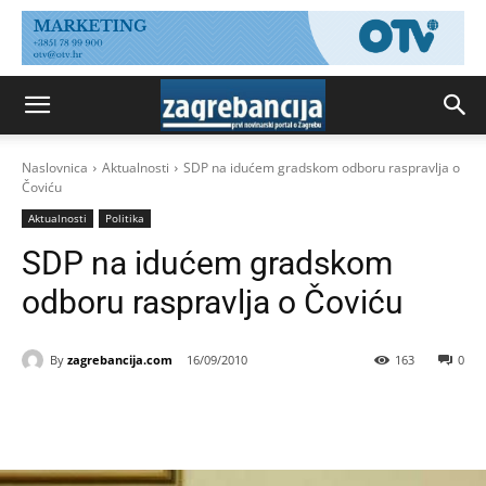
Naslovnica
Aktualnosti
SDP na idućem gradskom odboru raspravlja o
Čoviću
Aktualnosti
Politika
SDP na idućem gradskom
odboru raspravlja o Čoviću
By
zagrebancija.com
16/09/2010
163
0