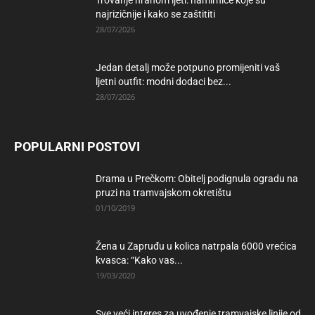
najrizičnije i kako se zaštititi
28/07/2026
Jedan detalj može potpuno promijeniti vaš
ljetni outfit: modni dodaci bez...
28/07/2026
POPULARNI POSTOVI
Drama u Prečkom: Obitelj podignula ogradu na
pruzi na tramvajskom okretištu
01/10/2019
Žena u Zapruđu u kolica natrpala 6000 vrećica
kvasca: “Kako vas...
19/03/2020
Sve veći interes za uvođenje tramvajske linije od