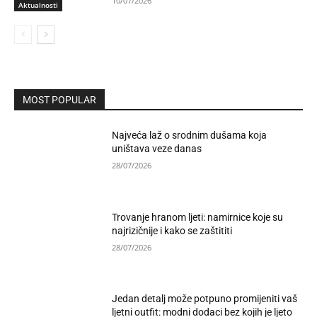
10/07/2026
Aktualnosti
MOST POPULAR
Najveća laž o srodnim dušama koja
uništava veze danas
28/07/2026
Trovanje hranom ljeti: namirnice koje su
najrizičnije i kako se zaštititi
28/07/2026
Jedan detalj može potpuno promijeniti vaš
ljetni outfit: modni dodaci bez kojih je ljeto