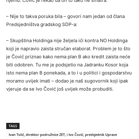
njemu. Čović je rekao da on to tako ne smatra.
– Nije to takva poruka bila – govori nam jedan od člana
Predsjedništva gradskog SDP-a:
– Skupština Holdinga nije željela ići kontra NO Holdinga
koji je napravio zaista stručan elaborat. Problem je to što
je Čović priznao kako nema plan B ako kredit zaista neće
biti odobren. Tu me je podsjetio na Jadranku Kosor koja
isto nema plan B ponekada, a to i u politici i gospodarstvu
moramo uvijek imati – dodao je naš sugovornik koji ipak
vjeruje da se Ivo Čović još uvijek može probuditi.
TAGS
Ivan Tolić, direktor podružnice ZET, i Ivo Čović, predsjednik Uprave