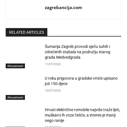
zagrebancija.com
RELATED ARTICLES
Šumarija Zagreb provodi sječu suhih i
oštećenih stabala na području starog
grada Medvedgrada
11/07/2026
Aktualnosti
U roku prigovora u gradske vrtiće upisano
još 150 djece
10/07/2026
Aktualnosti
Hrvati električne romobile najviše traže ljeti,
muškarci ih voze češće, a interes je manji
nego ranije