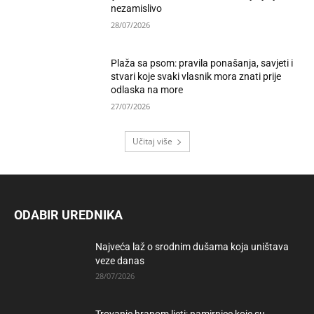
nezamislivo
28/07/2026
Plaža sa psom: pravila ponašanja, savjeti i
stvari koje svaki vlasnik mora znati prije
odlaska na more
27/07/2026
Učitaj više
ODABIR UREDNIKA
Najveća laž o srodnim dušama koja uništava
veze danas
28/07/2026
Trovanje hranom ljeti: namirnice koje su