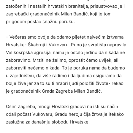
zatočenih i nestalih hrvatskih branitelja, prisustvovao je i
zagrebački gradonačelnik Milan Bandić, koji je tom
prigodom poslao snažnu poruku.
– Večeras smo ovdje da odamo pijetet najvećim žrtvama
Hrvatske- Škabrnji i Vukovaru. Puno je svratišta napravila
Velikosrpska agresija, nama je ostalo jedino da nikada ne
zaboravimo. Mrziti ne želimo, oprostit ćemo uvijek, ali
zaboraviti nećemo nikada. To je poruka nama da budemo
u zajedništvu, da više radimo i da ljudima osiguramo da
bolje žive jer za to su ti hrabri ljudi položili živote- rekao
je gradonačelnik Grada Zagreba Milan Bandić.
Osim Zagreba, mnogi Hrvatski gradovi na isti su način
odali počast Vukovaru, Gradu heroju čija žrtva je itekako
zaslužna za današnju slobodu Hrvatske.