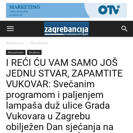
Naslovnica
Aktualnosti
Aktualnosti
Društvo
I REĆI ĆU VAM SAMO JOŠ
JEDNU STVAR, ZAPAMTITE
VUKOVAR: Svečanim
programom i paljenjem
lampaša duž ulice Grada
Vukovara u Zagrebu
obilježen Dan sjećanja na