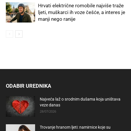
Hrvati električne romobile najviše traže
ljeti, muškarci ih voze češće, a interes je
manji nego ranije
ODABIR UREDNIKA
Najveća laž o srodnim dušama koja uništava
veze danas
28/07/2026
Trovanje hranom ljeti: namirnice koje su