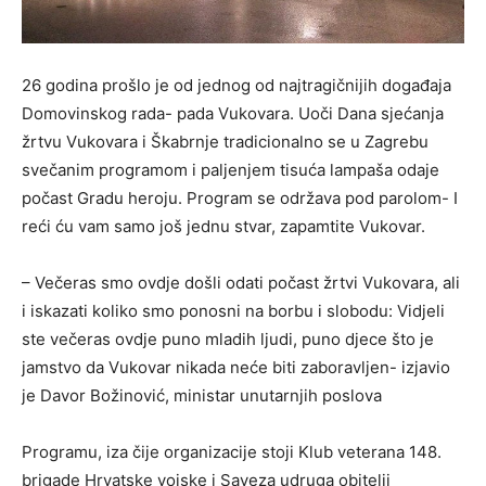
26 godina prošlo je od jednog od najtragičnijih događaja
Domovinskog rada- pada Vukovara. Uoči Dana sjećanja
žrtvu Vukovara i Škabrnje tradicionalno se u Zagrebu
svečanim programom i paljenjem tisuća lampaša odaje
počast Gradu heroju. Program se održava pod parolom- I
reći ću vam samo još jednu stvar, zapamtite Vukovar.
– Večeras smo ovdje došli odati počast žrtvi Vukovara, ali
i iskazati koliko smo ponosni na borbu i slobodu: Vidjeli
ste večeras ovdje puno mladih ljudi, puno djece što je
jamstvo da Vukovar nikada neće biti zaboravljen- izjavio
je Davor Božinović, ministar unutarnjih poslova
Programu, iza čije organizacije stoji Klub veterana 148.
brigade Hrvatske vojske i Saveza udruga obitelji