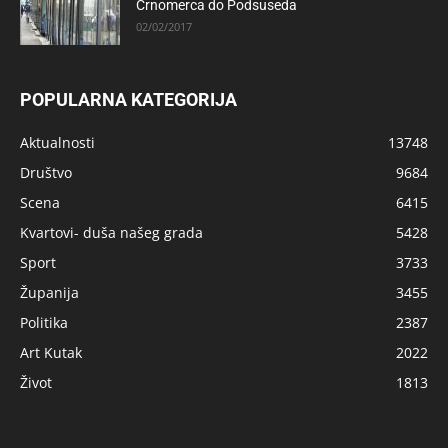
Črnomerca do Podsuseda
02/02/2017
POPULARNA KATEGORIJA
Aktualnosti
13748
Društvo
9684
Scena
6415
Kvartovi- duša našeg grada
5428
Sport
3733
Županija
3455
Politika
2387
Art Kutak
2022
Život
1813