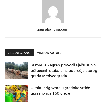
zagrebancija.com
VEZANI ČLANCI
VIŠE OD AUTORA
Šumarija Zagreb provodi sječu suhih i
oštećenih stabala na području starog
grada Medvedgrada
U roku prigovora u gradske vrtiće
upisano još 150 djece