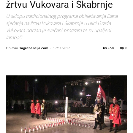
žrtvu Vukovara i Škabrnje
U sklopu tradicionalnog programa obilježavanja Dana
sjećanja na žrtvu Vukovara i Škabrnje u ulici Grada
Vukovara održan je svečani program te su upaljeni
lampaši
Objavio
zagrebancija.com
-
17/11/2017
658
0