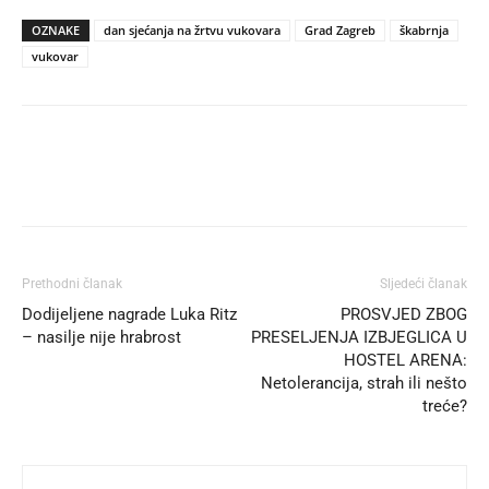
OZNAKE
dan sjećanja na žrtvu vukovara
Grad Zagreb
škabrnja
vukovar
Prethodni članak
Sljedeći članak
Dodijeljene nagrade Luka Ritz
PROSVJED ZBOG
– nasilje nije hrabrost
PRESELJENJA IZBJEGLICA U
HOSTEL ARENA:
Netolerancija, strah ili nešto
treće?