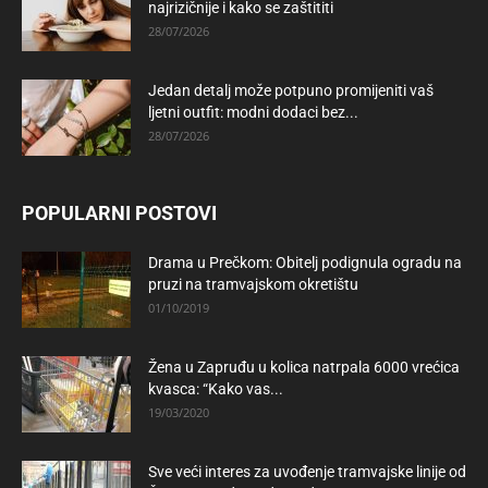
najrizičnije i kako se zaštititi
28/07/2026
Jedan detalj može potpuno promijeniti vaš
ljetni outfit: modni dodaci bez...
28/07/2026
POPULARNI POSTOVI
Drama u Prečkom: Obitelj podignula ogradu na
pruzi na tramvajskom okretištu
01/10/2019
Žena u Zapruđu u kolica natrpala 6000 vrećica
kvasca: “Kako vas...
19/03/2020
Sve veći interes za uvođenje tramvajske linije od