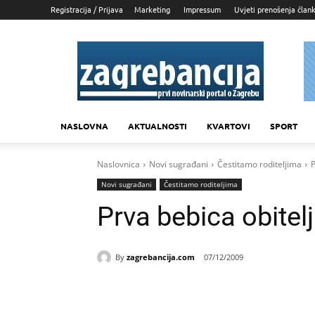
Registracija / Prijava
Marketing
Impressum
Uvjeti prenošenja član
Zagrebancija
NASLOVNA
AKTUALNOSTI
KVARTOVI
SPORT
Naslovnica
Novi sugrađani
Čestitamo roditeljima
P
Novi sugrađani
Čestitamo roditeljima
Prva bebica obitelj
By
zagrebancija.com
07/12/2009
Udio