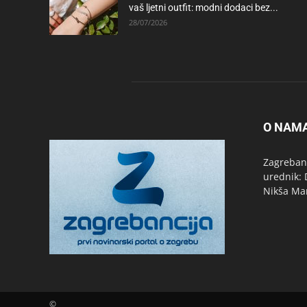
vaš ljetni outfit: modni dodaci bez...
28/07/2026
O NAM
Zagrebanc
urednik: 
Nikša Ma
©