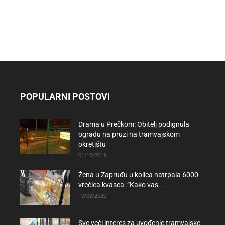
POPULARNI POSTOVI
Drama u Prečkom: Obitelj podignula
ogradu na pruzi na tramvajskom
okretištu
01/10/2019
Žena u Zapruđu u kolica natrpala 6000
vrećica kvasca: “Kako vas...
19/03/2020
Sve veći interes za uvođenje tramvajske