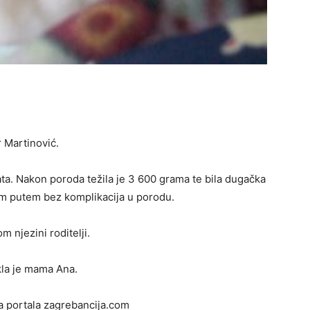
r Martinović.
ata. Nakon poroda težila je 3 600 grama te bila dugačka
im putem bez komplikacija u porodu.
 njezini roditelji.
ekla je mama Ana.
ija portala zagrebancija.com