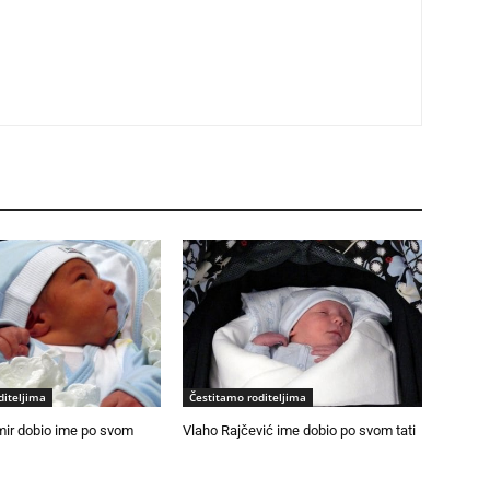
diteljima
Čestitamo roditeljima
mir dobio ime po svom
Vlaho Rajčević ime dobio po svom tati