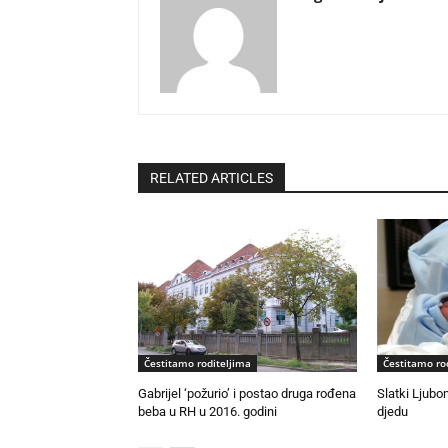
RELATED ARTICLES
Čestitamo roditeljima
Čestitamo ro
Gabrijel ‘požurio’ i postao druga rođena
Slatki Ljubo
beba u RH u 2016. godini
djedu