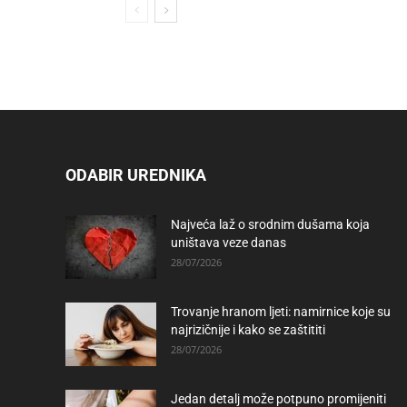
ODABIR UREDNIKA
Najveća laž o srodnim dušama koja
uništava veze danas
28/07/2026
Trovanje hranom ljeti: namirnice koje su
najrizičnije i kako se zaštititi
28/07/2026
Jedan detalj može potpuno promijeniti