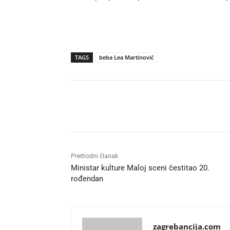
TAGS
beba Lea Martinović
Udio
Prethodni članak
Ministar kulture Maloj sceni čestitao 20.
rođendan
zagrebancija.com