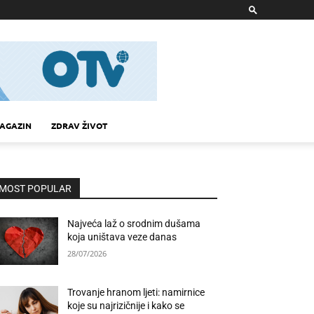
AGAZIN
ZDRAV ŽIVOT
MOST POPULAR
Najveća laž o srodnim dušama
koja uništava veze danas
28/07/2026
Trovanje hranom ljeti: namirnice
koje su najrizičnije i kako se