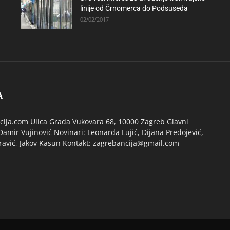
linije od Črnomerca do Podsuseda
02/02/2017
A
ija.com Ulica Grada Vukovara 68, 10000 Zagreb Glavni
Damir Vujinović Novinari: Leonarda Lujić, Dijana Predojević,
ravić, Jakov Kasun Kontakt: zagrebancija@gmail.com