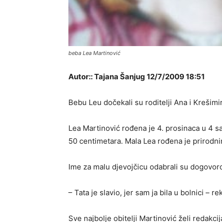
beba Lea Martinović
Autor:: Tajana Šanjug 12/7/2009 18:51
Bebu Leu dočekali su roditelji Ana i Krešimi
Lea Martinović rođena je 4. prosinaca u 4 s
50 centimetara. Mala Lea rođena je prirodn
Ime za malu djevojčicu odabrali su dogovorom
– Tata je slavio, jer sam ja bila u bolnici – r
Sve najbolje obitelji Martinović želi redakc