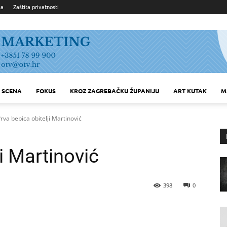
ka
Zaštita privatnosti
SCENA
FOKUS
KROZ ZAGREBAČKU ŽUPANIJU
ART KUTAK
M
rva bebica obitelji Martinović
i Martinović
398
0