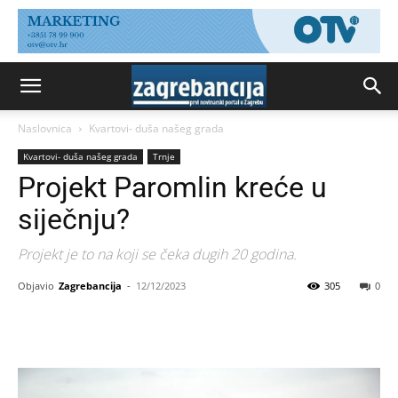
Naslovnica
Kvartovi- duša našeg grada
Kvartovi- duša našeg grada
Trnje
Projekt Paromlin kreće u
siječnju?
Projekt je to na koji se čeka dugih 20 godina.
Objavio
Zagrebancija
-
12/12/2023
305
0