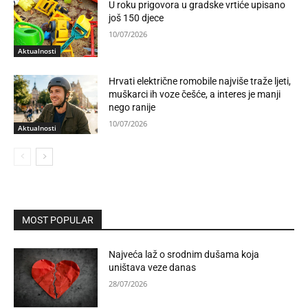
U roku prigovora u gradske vrtiće upisano
još 150 djece
10/07/2026
Aktualnosti
Hrvati električne romobile najviše traže ljeti,
muškarci ih voze češće, a interes je manji
nego ranije
10/07/2026
Aktualnosti
MOST POPULAR
Najveća laž o srodnim dušama koja
uništava veze danas
28/07/2026