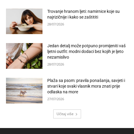
Trovanje hranom ljeti: namirnice koje su
najrizičnije i kako se zaštititi
28/07/2026
Jedan detalj može potpuno promijeniti vaš
ljetni outfit: modni dodaci bez kojih je ljeto
nezamislivo
28/07/2026
Plaža sa psom: pravila ponašanja, savjeti i
stvari koje svaki vlasnik mora znati prije
odlaska na more
27/07/2026
Učitaj više