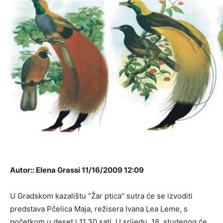
Autor:: Elena Grassi 11/16/2009 12:09
U Gradskom kazalištu “Žar ptica” sutra će se izvoditi
predstava Pčelica Maja, režisera Ivana Lea Leme, s
početkom u deset i 11,30 sati. U srijedu, 18. studenog će