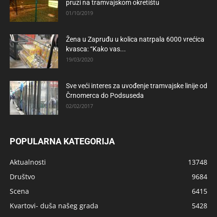
pruzi na tramvajskom okretištu
01/10/2019
Žena u Zapruđu u kolica natrpala 6000 vrećica
kvasca: “Kako vas...
19/03/2020
Sve veći interes za uvođenje tramvajske linije od
Črnomerca do Podsuseda
02/02/2017
POPULARNA KATEGORIJA
Aktualnosti
13748
Društvo
9684
Scena
6415
Kvartovi- duša našeg grada
5428