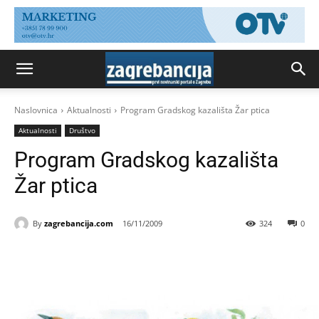
Naslovnica
Aktualnosti
Program Gradskog kazališta Žar ptica
Aktualnosti
Društvo
Program Gradskog kazališta
Žar ptica
By
zagrebancija.com
16/11/2009
324
0