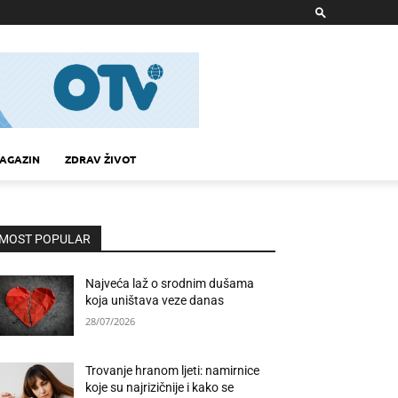
AGAZIN
ZDRAV ŽIVOT
MOST POPULAR
Najveća laž o srodnim dušama
koja uništava veze danas
28/07/2026
Trovanje hranom ljeti: namirnice
koje su najrizičnije i kako se