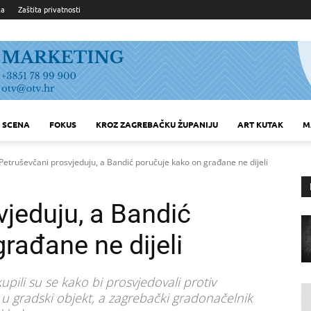
ka
Zaštita privatnosti
SCENA
FOKUS
KROZ ZAGREBAČKU ŽUPANIJU
ART KUTAK
M
Petruševčani prosvjeduju, a Bandić poručuje kako on građane ne dijeli
jeduju, a Bandić
rađane ne dijeli
pili su se kako bi prosvjedovali protiv
u gradski objekt, a zagrebački gradonačelnik