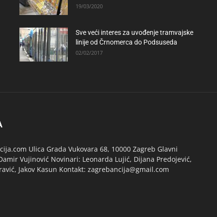
19/03/2020
Sve veći interes za uvođenje tramvajske
linije od Črnomerca do Podsuseda
02/02/2017
A
ija.com Ulica Grada Vukovara 68, 10000 Zagreb Glavni
Damir Vujinović Novinari: Leonarda Lujić, Dijana Predojević,
ravić, Jakov Kasun Kontakt: zagrebancija@gmail.com