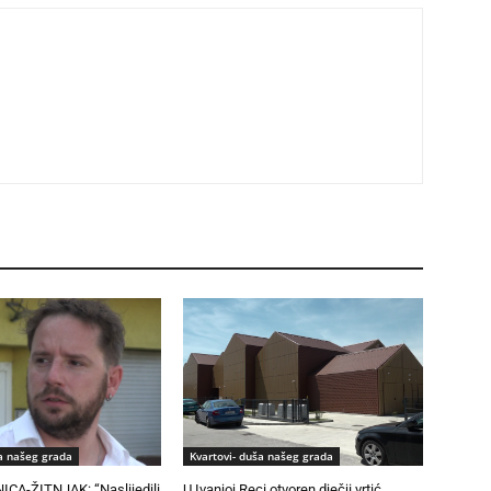
ša našeg grada
Kvartovi- duša našeg grada
CA-ŽITNJAK: “Naslijedili
U Ivanjoj Reci otvoren dječji vrtić