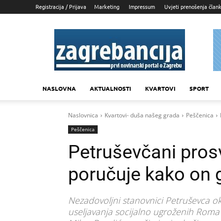
Registracija / Prijava
Marketing
Impressum
Uvjeti prenošenja član
Zagrebancija
NASLOVNA
AKTUALNOSTI
KVARTOVI
SPORT
Naslovnica
Kvartovi- duša našeg grada
Peščenica
Peščenica
Petruševčani prosv
poručuje kako on g
Nezadovoljni stanovnici Petruševca oku
useljavanja socijalno ugroženih Roma 