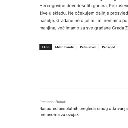
Hercegovine devedesetih godina, Petruševčani 
žive u skladu. Ne očekujem daljnje prosvjede
naselje. Građane ne dijelim i mi nemamo po
manjina, već imamo za sve građane Grada Zag
TAGS
Milan Bandić
Petruševec
Prosvjed
Udio
Prethodni članak
Raspored besplatnih pregleda ranog otkrivanja
melanoma za ožujak