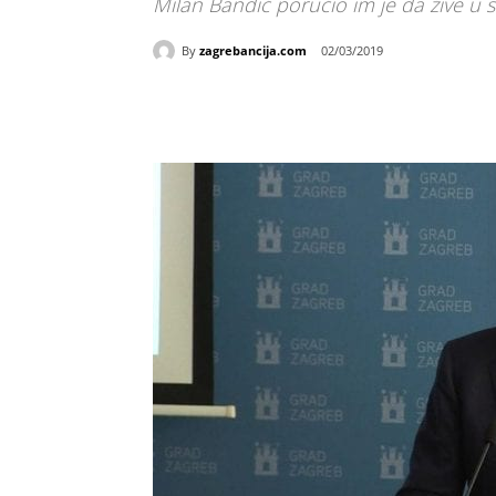
Milan Bandić poručio im je da žive u 
By
zagrebancija.com
02/03/2019
Udio