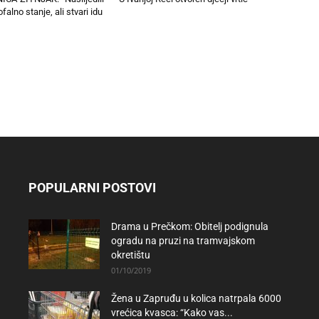
alno stanje, ali stvari idu
POPULARNI POSTOVI
Drama u Prečkom: Obitelj podignula
ogradu na pruzi na tramvajskom
okretištu
01/10/2019
Žena u Zapruđu u kolica natrpala 6000
vrećica kvasca: “Kako vas...