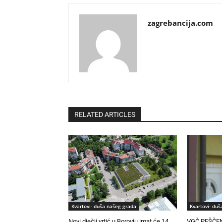
zagrebancija.com
RELATED ARTICLES
Kvartovi- duša našeg grada
Kvartovi- du
Novi dječji vrtić u Borovju imat će 14
VGČ PEŠČENI