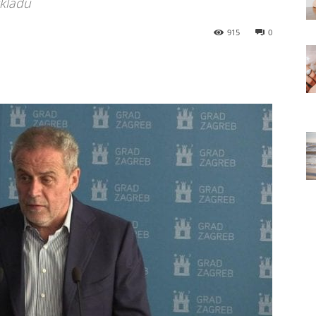
skladu
915
0