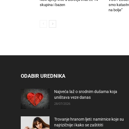
skupina i bazen
smo katastrof
na bolje”
ODABIR UREDNIKA
Najveća laž o srodnim dušama koja
uništava veze danas
28/07/2026
Trovanje hranom ljeti: namirnice koje su
najrizičnije i kako se zaštititi