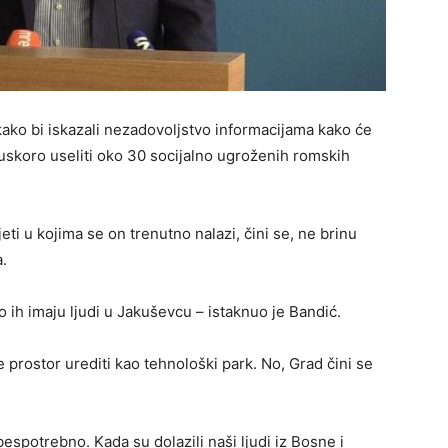
ako bi iskazali nezadovoljstvo informacijama kako će
 uskoro useliti oko 30 socijalno ugroženih romskih
ti u kojima se on trenutno nalazi, čini se, ne brinu
.
što ih imaju ljudi u Jakuševcu – istaknuo je Bandić.
 prostor urediti kao tehnološki park. No, Grad čini se
 bespotrebno. Kada su dolazili naši ljudi iz Bosne i