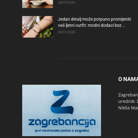
28/07/2026
Jedan detalj može potpuno promijeniti
vaš ljetni outfit: modni dodaci bez...
28/07/2026
O NAM
Zagrebanc
urednik: 
Nikša Ma