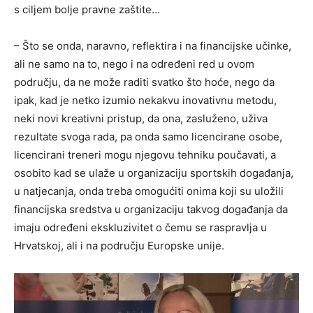
s ciljem bolje pravne zaštite…
– Što se onda, naravno, reflektira i na financijske učinke,
ali ne samo na to, nego i na određeni red u ovom
području, da ne može raditi svatko što hoće, nego da
ipak, kad je netko izumio nekakvu inovativnu metodu,
neki novi kreativni pristup, da ona, zasluženo, uživa
rezultate svoga rada, pa onda samo licencirane osobe,
licencirani treneri mogu njegovu tehniku poučavati, a
osobito kad se ulaže u organizaciju sportskih događanja,
u natjecanja, onda treba omogućiti onima koji su uložili
financijska sredstva u organizaciju takvog događanja da
imaju određeni ekskluzivitet o čemu se raspravlja u
Hrvatskoj, ali i na području Europske unije.