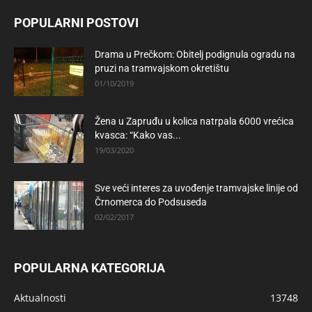
POPULARNI POSTOVI
Drama u Prečkom: Obitelj podignula ogradu na
pruzi na tramvajskom okretištu
01/10/2019
Žena u Zapruđu u kolica natrpala 6000 vrećica
kvasca: “Kako vas...
19/03/2020
Sve veći interes za uvođenje tramvajske linije od
Črnomerca do Podsuseda
02/02/2017
POPULARNA KATEGORIJA
Aktualnosti
13748