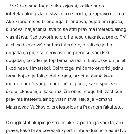
– Možda nismo toga toliko svjesni, koliko puno
intelektualnog vlasništva ima u sportu, a zapravo ga ima.
Ako krenemo od brendinga, brendova, pojedinih igrača,
klubova, natjecanja, sve to se štiti pravima intelektualnog
vlasništva. Kad govorimo o prijenosu utakmica, preko TV-
a, ali sada sve više putem interneta, piratizacije tih
događanja gdje se neovlašteno prenose sportski
događaji, također je top tema na razini Europske unije, ali
i kod nas u Hrvatskoj. Osim toga, mi ćemo otvoriti jednu
temu koja nije toliko definirana, propitat ćemo kako
metode poučavanja u području sporta, kako sportske
škole, akademije, kako različiti oblici mogu biti zaštićeni
pravima intelektualnog vlasništva, rekla je Romana
Matanovac Vučković, profesorica na Pravnom fakultetu.
Okrugli stol okupio je stručnjake iz područja sporta, ali i
prava, kako bi se povezali sport i intelektualno vlasništvo,