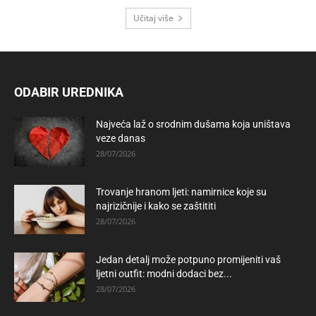
Učitaj više
ODABIR UREDNIKA
Najveća laž o srodnim dušama koja uništava
veze danas
28/07/2026
Trovanje hranom ljeti: namirnice koje su
najrizičnije i kako se zaštititi
28/07/2026
Jedan detalj može potpuno promijeniti vaš
ljetni outfit: modni dodaci bez...
28/07/2026