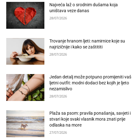
Najveća laž o srodnim dušama koja
uništava veze danas
28/07/2026
Trovanje hranom ljeti: namirnice koje su
najrizičnije i kako se zaštititi
28/07/2026
Jedan detalj može potpuno promijeniti vaš
ljetni outfit: modni dodaci bez kojih je ljeto
nezamislivo
28/07/2026
Plaža sa psom: pravila ponašanja, savjeti i
stvari koje svaki vlasnik mora znati prije
odlaska na more
27/07/2026