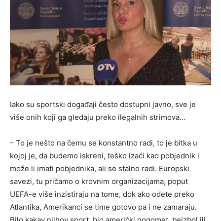
Iako su sportski događaji često dostupni javno, sve je
više onih koji ga gledaju preko ilegalnih strimova…
– To je nešto na čemu se konstantno radi, to je bitka u
kojoj je, da budemo iskreni, teško izaći kao pobjednik i
može li imati pobjednika, ali se stalno radi. Europski
savezi, tu pričamo o krovnim organizacijama, poput
UEFA-e više inzistiraju na tome, dok ako odete preko
Atlantika, Amerikanci se time gotovo pa i ne zamaraju.
Bilo kakav njihov sport, bio američki nogomet, bejzbol ili