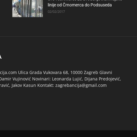
linije od Črnomerca do Podsuseda
02/02/2017
A
ija.com Ulica Grada Vukovara 68, 10000 Zagreb Glavni
Damir Vujinović Novinari: Leonarda Lujić, Dijana Predojević,
ravić, Jakov Kasun Kontakt: zagrebancija@gmail.com