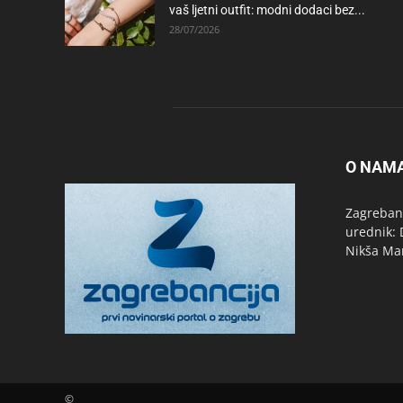
vaš ljetni outfit: modni dodaci bez...
28/07/2026
O NAM
Zagrebanc
urednik: 
Nikša Ma
©