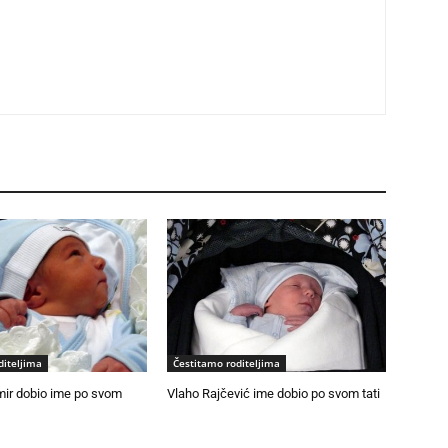
diteljima
Čestitamo roditeljima
mir dobio ime po svom
Vlaho Rajčević ime dobio po svom tati