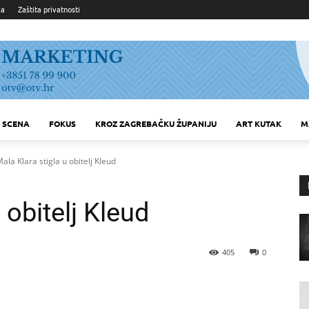
ka
Zaštita privatnosti
SCENA
FOKUS
KROZ ZAGREBAČKU ŽUPANIJU
ART KUTAK
M
ala Klara stigla u obitelj Kleud
 obitelj Kleud
405
0