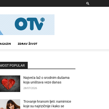
AGAZIN
ZDRAV ŽIVOT
MOST POPULAR
Najveća laž o srodnim dušama
koja uništava veze danas
28/07/2026
Trovanje hranom ljeti: namirnice
koje su najrizičnije i kako se