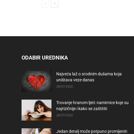
ODABIR UREDNIKA
Najveća laž o srodnim dušama koja
uništava veze danas
28/07/2026
Trovanje hranom ljeti: namirnice koje su
najrizičnije i kako se zaštititi
28/07/2026
Jedan detalj može potpuno promijeniti