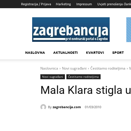
Registracija / Prijava
Marketing
Impressum
Uvjeti prenošenja član
Zagrebancija
NASLOVNA
AKTUALNOSTI
KVARTOVI
SPORT
Naslovnica
Novi sugrađani
Čestitamo roditeljima
M
Novi sugrađani
Čestitamo roditeljima
Mala Klara stigla u
By
zagrebancija.com
01/03/2010
Udio