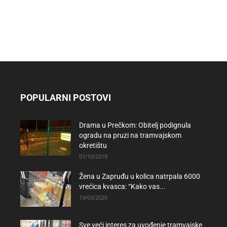
POPULARNI POSTOVI
Drama u Prečkom: Obitelj podignula
ogradu na pruzi na tramvajskom
okretištu
01/10/2019
Žena u Zapruđu u kolica natrpala 6000
vrećica kvasca: “Kako vas...
19/03/2020
Sve veći interes za uvođenje tramvajske