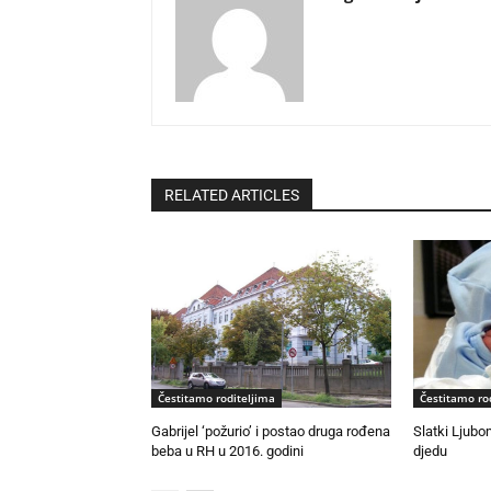
RELATED ARTICLES
Čestitamo roditeljima
Čestitamo ro
Gabrijel ‘požurio’ i postao druga rođena
Slatki Ljubo
beba u RH u 2016. godini
djedu