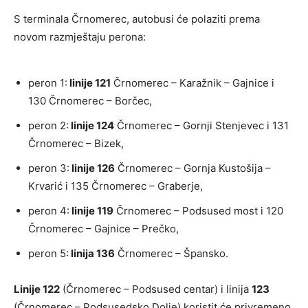
S terminala Črnomerec, autobusi će polaziti prema
novom razmještaju perona:
peron 1:
linije 121
Črnomerec – Karažnik – Gajnice i
130 Črnomerec – Borčec,
peron 2:
linije 124
Črnomerec – Gornji Stenjevec i 131
Črnomerec – Bizek,
peron 3:
linije 126
Črnomerec – Gornja Kustošija –
Krvarić i 135 Črnomerec – Graberje,
peron 4:
linije 119
Črnomerec – Podsused most i 120
Črnomerec – Gajnice – Prečko,
peron 5:
linija 136
Črnomerec – Špansko.
Linije 122
(Črnomerec – Podsused centar) i linija
123
(Črnomerec – Podsusedsko Dolje) koristit će privremeno