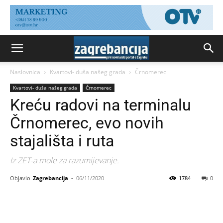
Naslovnica
Kvartovi- duša našeg grada
Črnomerec
Kvartovi- duša našeg grada
Črnomerec
Kreću radovi na terminalu
Črnomerec, evo novih
stajališta i ruta
Iz ZET-a mole za razumijevanje.
Objavio
Zagrebancija
-
06/11/2020
1784
0