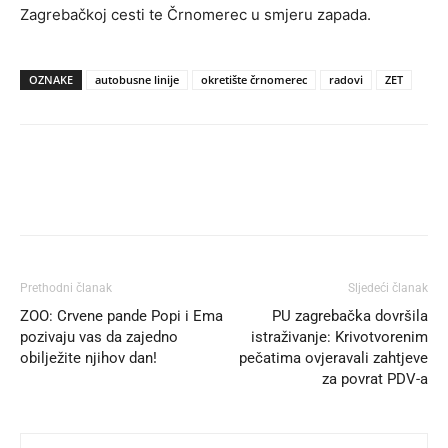
Zagrebačkoj cesti te Črnomerec u smjeru zapada.
OZNAKE
autobusne linije
okretište črnomerec
radovi
ZET
Prethodni članak
Sljedeći članak
ZOO: Crvene pande Popi i Ema
PU zagrebačka dovršila
pozivaju vas da zajedno
istraživanje: Krivotvorenim
obilježite njihov dan!
pečatima ovjeravali zahtjeve
za povrat PDV-a