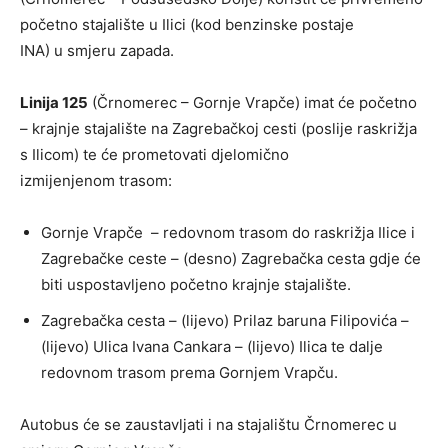
početno stajalište u Ilici (kod benzinske postaje
INA) u smjeru zapada.
Linija 125
(Črnomerec – Gornje Vrapče) imat će početno
– krajnje stajalište na Zagrebačkoj cesti (poslije raskrižja
s Ilicom) te će prometovati djelomično
izmijenjenom trasom:
Gornje Vrapče – redovnom trasom do raskrižja Ilice i
Zagrebačke ceste – (desno) Zagrebačka cesta gdje će
biti uspostavljeno početno krajnje stajalište.
Zagrebačka cesta – (lijevo) Prilaz baruna Filipovića –
(lijevo) Ulica Ivana Cankara – (lijevo) Ilica te dalje
redovnom trasom prema Gornjem Vrapču.
Autobus će se zaustavljati i na stajalištu Črnomerec u