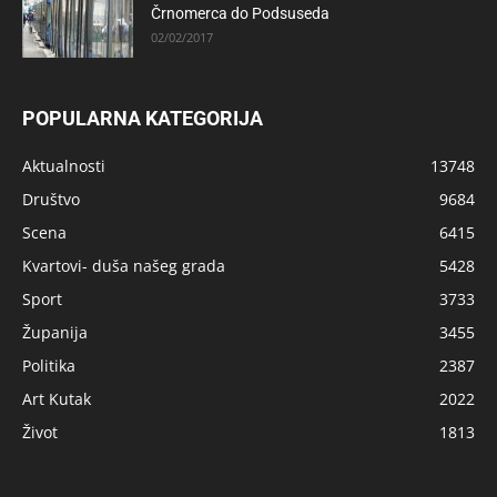
Črnomerca do Podsuseda
02/02/2017
POPULARNA KATEGORIJA
Aktualnosti
13748
Društvo
9684
Scena
6415
Kvartovi- duša našeg grada
5428
Sport
3733
Županija
3455
Politika
2387
Art Kutak
2022
Život
1813