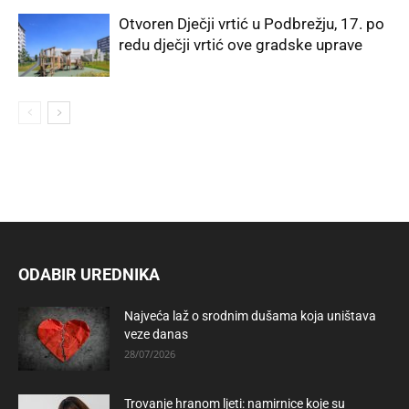
Otvoren Dječji vrtić u Podbrežju, 17. po
redu dječji vrtić ove gradske uprave
ODABIR UREDNIKA
Najveća laž o srodnim dušama koja uništava
veze danas
28/07/2026
Trovanje hranom ljeti: namirnice koje su