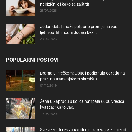
najrizičnije i kako se zaštititi
28/07/2026
Jedan detalj može potpuno promijeniti vaš
ljetni outfit: modni dodaci bez...
28/07/2026
POPULARNI POSTOVI
Drama u Prečkom: Obitelj podignula ogradu na
pruzi na tramvajskom okretištu
01/10/2019
Žena u Zapruđu u kolica natrpala 6000 vrećica
kvasca: “Kako vas...
19/03/2020
Sve veći interes za uvođenje tramvajske linije od