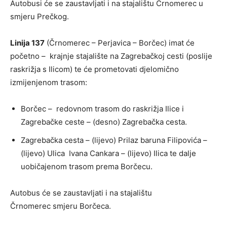
Autobusi će se zaustavljati i na stajalištu Črnomerec u
smjeru Prečkog.
Linija 137
(Črnomerec – Perjavica – Borčec) imat će
početno – krajnje stajalište na Zagrebačkoj cesti (poslije
raskrižja s Ilicom) te će prometovati djelomično
izmijenjenom trasom:
Borčec – redovnom trasom do raskrižja Ilice i
Zagrebačke ceste – (desno) Zagrebačka cesta.
Zagrebačka cesta – (lijevo) Prilaz baruna Filipovića –
(lijevo) Ulica Ivana Cankara – (lijevo) Ilica te dalje
uobičajenom trasom prema Borčecu.
Autobus će se zaustavljati i na stajalištu
Črnomerec smjeru Borčeca.