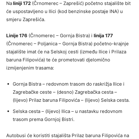
Na
liniji 172
(Črnomerec – Zaprešić) početno stajalište bit
će uspostavljeno u Ilici (kod benzinske postaje INA) u
smjeru Zaprešića.
Linije 176
(Črnomerec – Gornja Bistra) i
linija 177
(Črnomerec – Poljanica – Gornja Bistra) početno-krajnje
stajalište imat će na Selskoj cesti (između Ilice i Prilaza
baruna Filipovića) te će prometovati djelomično
izmijenjenim trasama:
Gornja Bistra – redovnom trasom do raskrižja Ilice i
Zagrebačke ceste – (desno) Zagrebačka cesta –
(lijevo) Prilaz baruna Filipovića – (lijevo) Selska cesta.
Selska cesta – (lijevo) Ilica – u nastavku redovnom
trasom prema Gornjoj Bistri.
Autobusi će koristiti stajališta Prilaz baruna Filipovića na