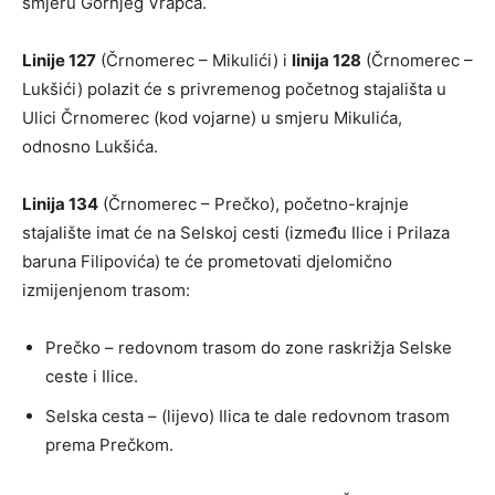
smjeru Gornjeg Vrapča.
Linije 127
(Črnomerec – Mikulići) i
linija 128
(Črnomerec –
Lukšići) polazit će s privremenog početnog stajališta u
Ulici Črnomerec (kod vojarne) u smjeru Mikulića,
odnosno Lukšića.
Linija 134
(Črnomerec – Prečko), početno-krajnje
stajalište imat će na Selskoj cesti (između Ilice i Prilaza
baruna Filipovića) te će prometovati djelomično
izmijenjenom trasom:
Prečko – redovnom trasom do zone raskrižja Selske
ceste i Ilice.
Selska cesta – (lijevo) Ilica te dale redovnom trasom
prema Prečkom.