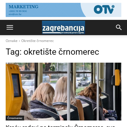
Oznake
Okretište črnomerec
Tag:
okretište črnomerec
Črnomerec