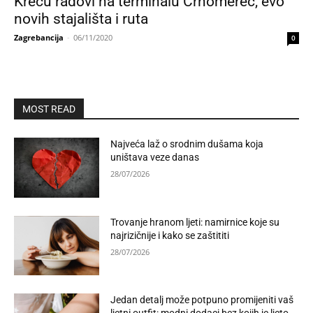
Kreću radovi na terminalu Črnomerec, evo
novih stajališta i ruta
Zagrebancija
-
06/11/2020
0
MOST READ
Najveća laž o srodnim dušama koja
uništava veze danas
28/07/2026
Trovanje hranom ljeti: namirnice koje su
najrizičnije i kako se zaštititi
28/07/2026
Jedan detalj može potpuno promijeniti vaš