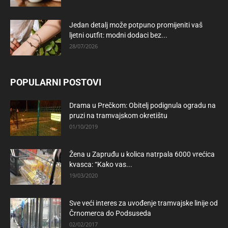
Jedan detalj može potpuno promijeniti vaš
ljetni outfit: modni dodaci bez...
28/07/2026
POPULARNI POSTOVI
Drama u Prečkom: Obitelj podignula ogradu na
pruzi na tramvajskom okretištu
01/10/2019
Žena u Zapruđu u kolica natrpala 6000 vrećica
kvasca: “Kako vas...
19/03/2020
Sve veći interes za uvođenje tramvajske linije od
Črnomerca do Podsuseda
02/02/2017