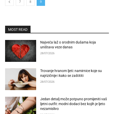
7
8
9
MOST READ
Najveća laž o srodnim dušama koja
uništava veze danas
28/07/2026
Trovanje hranom ljeti: namirnice koje su
najrizičnije i kako se zaštititi
28/07/2026
Jedan detalj može potpuno promijeniti vaš
ljetni outfit: modni dodaci bez kojih je ljeto
nezamislivo