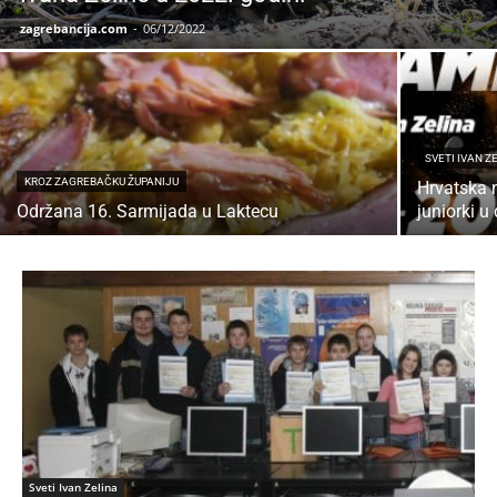
zagrebancija.com
-
06/12/2022
SVETI IVAN Z
KROZ ZAGREBAČKU ŽUPANIJU
Hrvatska 
Održana 16. Sarmijada u Laktecu
juniorki 
Sveti Ivan Zelina