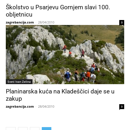
Školstvo u Psarjevu Gornjem slavi 100.
obljetnicu
zagrebancija.com
-
28/04/2010
0
Sveti Ivan Zelina
Planinarska kuća na Kladeščici daje se u
zakup
zagrebancija.com
-
28/04/2010
0