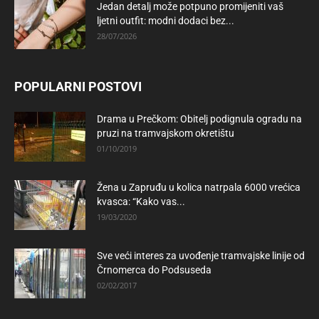
Jedan detalj može potpuno promijeniti vaš
ljetni outfit: modni dodaci bez...
28/07/2026
POPULARNI POSTOVI
Drama u Prečkom: Obitelj podignula ogradu na
pruzi na tramvajskom okretištu
01/10/2019
Žena u Zapruđu u kolica natrpala 6000 vrećica
kvasca: “Kako vas...
19/03/2020
Sve veći interes za uvođenje tramvajske linije od
Črnomerca do Podsuseda
02/02/2017