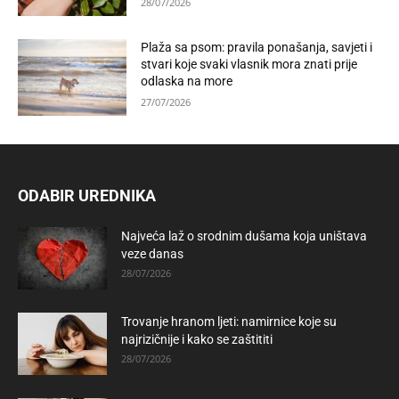
28/07/2026
Plaža sa psom: pravila ponašanja, savjeti i
stvari koje svaki vlasnik mora znati prije
odlaska na more
27/07/2026
ODABIR UREDNIKA
Najveća laž o srodnim dušama koja uništava
veze danas
28/07/2026
Trovanje hranom ljeti: namirnice koje su
najrizičnije i kako se zaštititi
28/07/2026