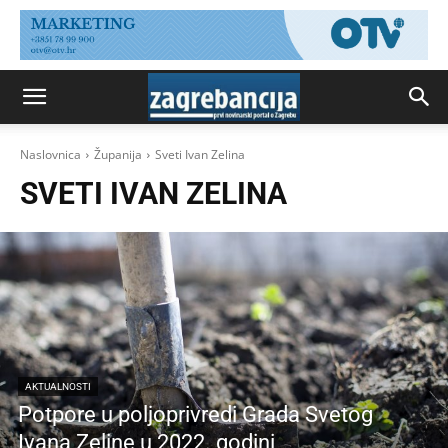
Naslovnica
Županija
Sveti Ivan Zelina
SVETI IVAN ZELINA
AKTUALNOSTI
Potpore u poljoprivredi Grada Svetog
Ivana Zeline u 2022. godini