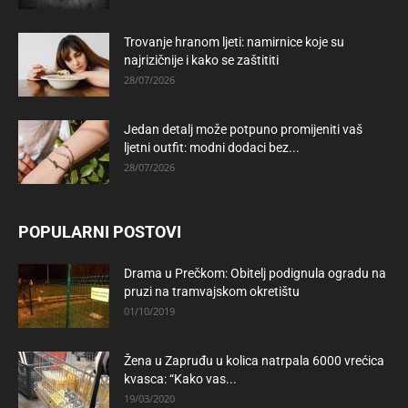
Trovanje hranom ljeti: namirnice koje su
najrizičnije i kako se zaštititi
28/07/2026
Jedan detalj može potpuno promijeniti vaš
ljetni outfit: modni dodaci bez...
28/07/2026
POPULARNI POSTOVI
Drama u Prečkom: Obitelj podignula ogradu na
pruzi na tramvajskom okretištu
01/10/2019
Žena u Zapruđu u kolica natrpala 6000 vrećica
kvasca: “Kako vas...
19/03/2020