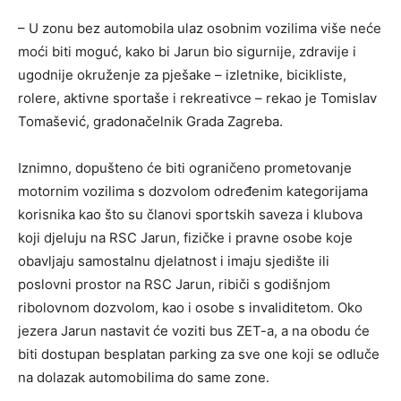
– U zonu bez automobila ulaz osobnim vozilima više neće
moći biti moguć, kako bi Jarun bio sigurnije, zdravije i
ugodnije okruženje za pješake – izletnike, bicikliste,
rolere, aktivne sportaše i rekreativce – rekao je Tomislav
Tomašević, gradonačelnik Grada Zagreba.
Iznimno, dopušteno će biti ograničeno prometovanje
motornim vozilima s dozvolom određenim kategorijama
korisnika kao što su članovi sportskih saveza i klubova
koji djeluju na RSC Jarun, fizičke i pravne osobe koje
obavljaju samostalnu djelatnost i imaju sjedište ili
poslovni prostor na RSC Jarun, ribiči s godišnjom
ribolovnom dozvolom, kao i osobe s invaliditetom. Oko
jezera Jarun nastavit će voziti bus ZET-a, a na obodu će
biti dostupan besplatan parking za sve one koji se odluče
na dolazak automobilima do same zone.