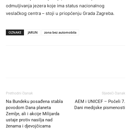
odmuljivanja jezera koje ima status nacionalnog
veslačkog centra – stoji u priopćenju Grada Zagreba.
OZNAKE
JARUN
zona bez automobila
Prethodni članak
Sljedeći članak
Na Bundeku posađena stabla
AEM i UNICEF – Počeli 7.
povodom Dana planeta
Dani medijske pismenosti
Zemlje, ali i akcije Milijarda
ustaje protiv nasilja nad
ženama i djevojčicama