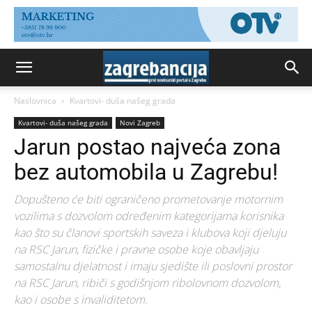
Naslovnica
Kvartovi- duša našeg grada
Kvartovi- duša našeg grada
Novi Zagreb
Jarun postao najveća zona
bez automobila u Zagrebu!
Dopušteno će biti ograničeno prometovanje motornim
vozilima s dozvolom određenim kategorijama korisnika
kao što su članovi sportskih saveza i klubova koji djeluju
na RSC Jarun, fizičke i pravne osobe koje obavljaju
samostalnu djelatnost i imaju sjedište ili poslovni prostor
na RSC Jarun, ribiči s godišnjom ribolovnom dozvolom,
kao i osobe s invaliditetom.