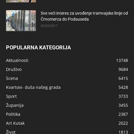
Sve veći interes za uvođenje tramvajske linije od
Črnomerca do Podsuseda
02/02/2017
POPULARNA KATEGORIJA
Aktualnosti
13748
Društvo
9684
Scena
6415
Kvartovi- duša našeg grada
5428
Sport
3733
Županija
3455
Politika
2387
Art Kutak
2022
Život
1813