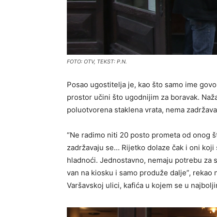
FOTO: OTV, TEKST: P.N.
Posao ugostitelja je, kao što samo ime govor
prostor učini što ugodnijim za boravak. Naž
poluotvorena staklena vrata, nema zadržavan
“Ne radimo niti 20 posto prometa od onog što
zadržavaju se… Rijetko dolaze čak i oni koji 
hladnoći. Jednostavno, nemaju potrebu za st
van na kiosku i samo produže dalje”, rekao 
Varšavskoj ulici, kafića u kojem se u najbolj