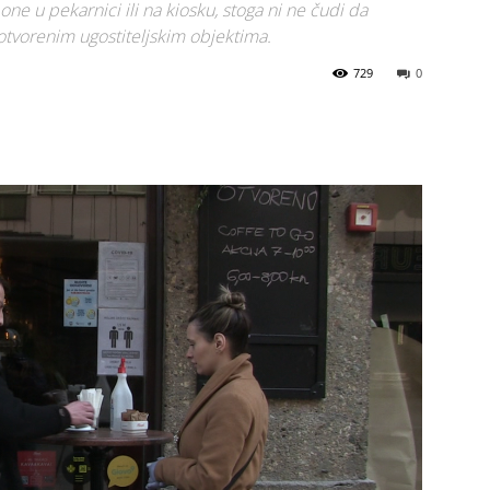
 one u pekarnici ili na kiosku, stoga ni ne čudi da
č otvorenim ugostiteljskim objektima.
729
0