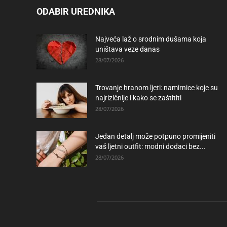
ODABIR UREDNIKA
Najveća laž o srodnim dušama koja
uništava veze danas
28/07/2026
Trovanje hranom ljeti: namirnice koje su
najrizičnije i kako se zaštititi
28/07/2026
Jedan detalj može potpuno promijeniti
vaš ljetni outfit: modni dodaci bez...
28/07/2026