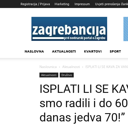
Registracija / Prijava
Marketing
Impressum
Uvjeti prenošenja član
Zagrebancija
NASLOVNA
AKTUALNOSTI
KVARTOVI
SPORT
Naslovnica
Aktualnosti
ISPLATI LI SE KAVA ZA VAN?
Aktualnosti
Društvo
ISPLATI LI SE K
smo radili i do 6
danas jedva 70!”