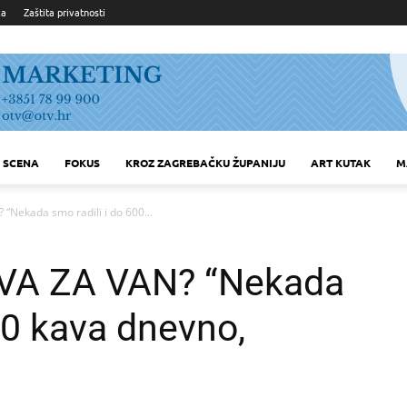
ka
Zaštita privatnosti
SCENA
FOKUS
KROZ ZAGREBAČKU ŽUPANIJU
ART KUTAK
M
 “Nekada smo radili i do 600...
AVA ZA VAN? “Nekada
00 kava dnevno,