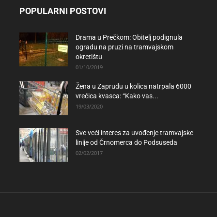
POPULARNI POSTOVI
Drama u Prečkom: Obitelj podignula
ogradu na pruzi na tramvajskom
okretištu
01/10/2019
Žena u Zapruđu u kolica natrpala 6000
vrećica kvasca: “Kako vas...
19/03/2020
Sve veći interes za uvođenje tramvajske
linije od Črnomerca do Podsuseda
02/02/2017