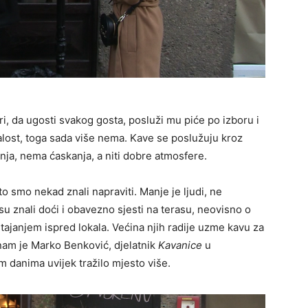
i, da ugosti svakog gosta, posluži mu piće po izboru i
alost, toga sada više nema. Kave se poslužuju kroz
ja, nema ćaskanja, a niti dobre atmosfere.
 smo nekad znali napraviti. Manje je ljudi, ne
su znali doći i obavezno sjesti na terasu, neovisno o
ajanjem ispred lokala. Većina njih radije uzme kavu za
nam je Marko Benković, djelatnik
Kavanice
u
im danima uvijek tražilo mjesto više.