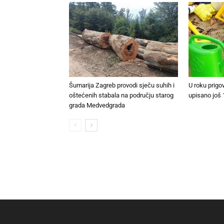
Šumarija Zagreb provodi sječu suhih i
U roku prigo
oštećenih stabala na području starog
upisano još 
grada Medvedgrada