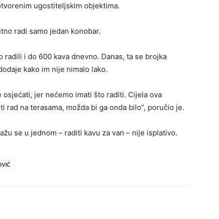
č otvorenim ugostiteljskim objektima.
utno radi samo jedan konobar.
radili i do 600 kava dnevno. Danas, ta se brojka
dodaje kako im nije nimalo lako.
osjećati, jer nećemo imati što raditi. Cijela ova
ti rad na terasama, možda bi ga onda bilo”, poručio je.
slažu se u jednom – raditi kavu za van – nije isplativo.
VIĆ