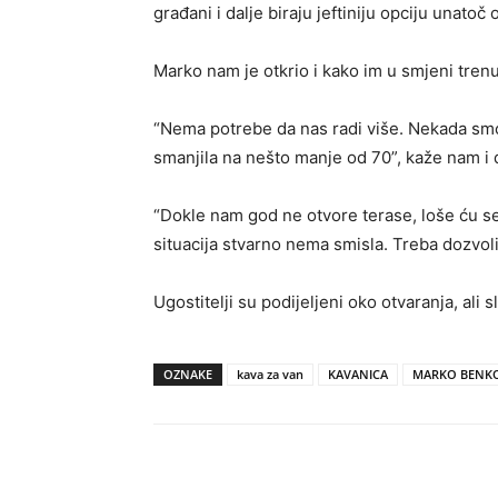
građani i dalje biraju jeftiniju opciju unato
Marko nam je otkrio i kako im u smjeni tren
“Nema potrebe da nas radi više. Nekada smo 
smanjila na nešto manje od 70”, kaže nam i 
“Dokle nam god ne otvore terase, loše ću se 
situacija stvarno nema smisla. Treba dozvoli
Ugostitelji su podijeljeni oko otvaranja, ali 
OZNAKE
kava za van
KAVANICA
MARKO BENKO