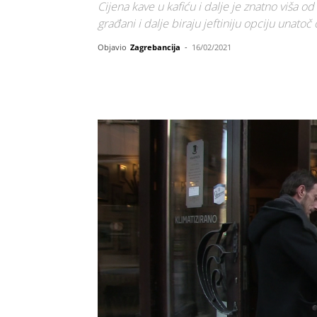
Cijena kave u kafiću i dalje je znatno viša od
građani i dalje biraju jeftiniju opciju unato
Objavio
Zagrebancija
-
16/02/2021