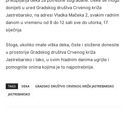
prikupljanja deka za potrebite sugrađane. Deke se mogu
donijeti u ured Gradskog društva Crvenog križa
Jastrebarsko, na adresi Vladka Mačeka 2, svakim radnim
danom u vremenu od 8 do 12 sati sve do utorka, 17.
siječnja.
Stoga, ukoliko imate viška deka, čiste i složene donesite
u prostorije Gradskog društva Crvenog križa
Jastrebarsko i tako, u ovim hladnim danima ugrijte i
pomognite onima kojima je to najpotrebnije.
TAGS
DEKA
GRADSKO DRUŠTVO CRVENOG KRIŽA JASTREBARSKO
JASTREBARSKO