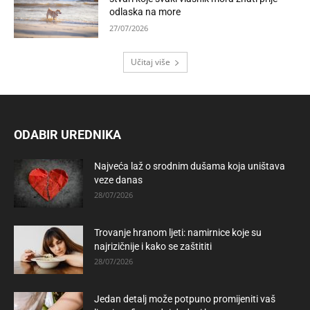
odlaska na more
27/07/2026
Učitaj više
ODABIR UREDNIKA
Najveća laž o srodnim dušama koja uništava
veze danas
28/07/2026
Trovanje hranom ljeti: namirnice koje su
najrizičnije i kako se zaštititi
28/07/2026
Jedan detalj može potpuno promijeniti vaš