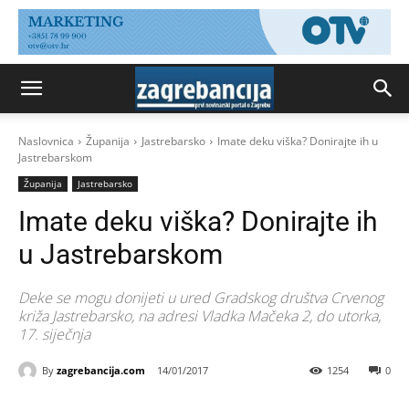
Naslovnica
Županija
Jastrebarsko
Imate deku viška? Donirajte ih u
Jastrebarskom
Županija
Jastrebarsko
Imate deku viška? Donirajte ih
u Jastrebarskom
Deke se mogu donijeti u ured Gradskog društva Crvenog
križa Jastrebarsko, na adresi Vladka Mačeka 2, do utorka,
17. siječnja
By
zagrebancija.com
14/01/2017
1254
0