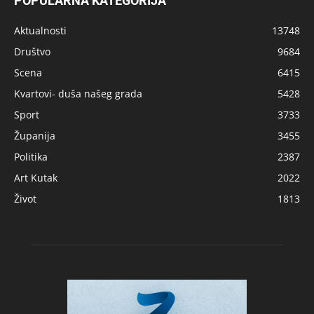
POPULARNA KATEGORIJA
Aktualnosti
13748
Društvo
9684
Scena
6415
Kvartovi- duša našeg grada
5428
Sport
3733
Županija
3455
Politika
2387
Art Kutak
2022
Život
1813