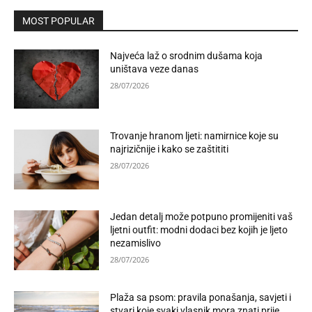
MOST POPULAR
Najveća laž o srodnim dušama koja
uništava veze danas
28/07/2026
Trovanje hranom ljeti: namirnice koje su
najrizičnije i kako se zaštititi
28/07/2026
Jedan detalj može potpuno promijeniti vaš
ljetni outfit: modni dodaci bez kojih je ljeto
nezamislivo
28/07/2026
Plaža sa psom: pravila ponašanja, savjeti i
stvari koje svaki vlasnik mora znati prije