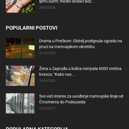
ljetni outfit: modni dodaci bez...
28/07/2026
POPULARNI POSTOVI
Drama u Prečkom: Obitelj podignula ogradu na
pruzi na tramvajskom okretištu
01/10/2019
Žena u Zapruđu u kolica natrpala 6000 vrećica
kvasca: “Kako vas...
19/03/2020
Sve veći interes za uvođenje tramvajske linije od
Črnomerca do Podsuseda
02/02/2017