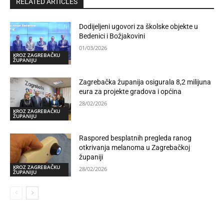
RELATED ARTICLES
Dodijeljeni ugovori za školske objekte u
Bedenici i Božjakovini
01/03/2026
KROZ ZAGREBAČKU
ŽUPANIJU
Zagrebačka županija osigurala 8,2 milijuna
eura za projekte gradova i općina
28/02/2026
KROZ ZAGREBAČKU
ŽUPANIJU
Raspored besplatnih pregleda ranog
otkrivanja melanoma u Zagrebačkoj
županiji
KROZ ZAGREBAČKU
28/02/2026
ŽUPANIJU