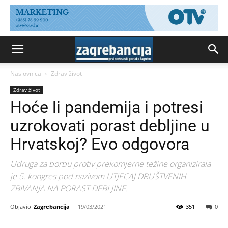
Naslovnica
Zdrav život
Zdrav život
Hoće li pandemija i potresi
uzrokovati porast debljine u
Hrvatskoj? Evo odgovora
Udruga za borbu protiv prekomjerne težine organizirala
je 5. kongres pod nazivom UTJECAJ DRUŠTVENIH
ZBIVANJA NA PORAST DEBLJINE.
Objavio
Zagrebancija
-
19/03/2021
351
0