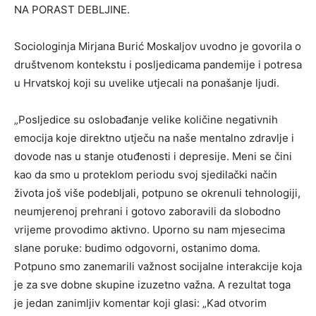
NA PORAST DEBLJINE.
Sociologinja Mirjana Burić Moskaljov uvodno je govorila o
društvenom kontekstu i posljedicama pandemije i potresa
u Hrvatskoj koji su uvelike utjecali na ponašanje ljudi.
„Posljedice su oslobađanje velike količine negativnih
emocija koje direktno utječu na naše mentalno zdravlje i
dovode nas u stanje otuđenosti i depresije. Meni se čini
kao da smo u proteklom periodu svoj sjedilački način
života još više podebljali, potpuno se okrenuli tehnologiji,
neumjerenoj prehrani i gotovo zaboravili da slobodno
vrijeme provodimo aktivno. Uporno su nam mjesecima
slane poruke: budimo odgovorni, ostanimo doma.
Potpuno smo zanemarili važnost socijalne interakcije koja
je za sve dobne skupine izuzetno važna. A rezultat toga
je jedan zanimljiv komentar koji glasi: „Kad otvorim