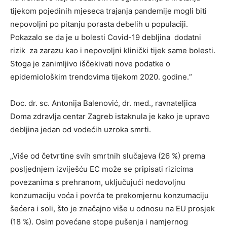
tijekom pojedinih mjeseca trajanja pandemije mogli biti
nepovoljni po pitanju porasta debelih u populaciji.
Pokazalo se da je u bolesti Covid-19 debljina dodatni
rizik za zarazu kao i nepovoljni klinički tijek same bolesti.
Stoga je zanimljivo iščekivati nove podatke o
epidemiološkim trendovima tijekom 2020. godine.“
Doc. dr. sc. Antonija Balenović, dr. med., ravnateljica
Doma zdravlja centar Zagreb istaknula je kako je upravo
debljina jedan od vodećih uzroka smrti.
„Više od četvrtine svih smrtnih slučajeva (26 %) prema
posljednjem izviješću EC može se pripisati rizicima
povezanima s prehranom, uključujući nedovoljnu
konzumaciju voća i povrća te prekomjernu konzumaciju
šećera i soli, što je značajno više u odnosu na EU prosjek
(18 %). Osim povećane stope pušenja i namjernog