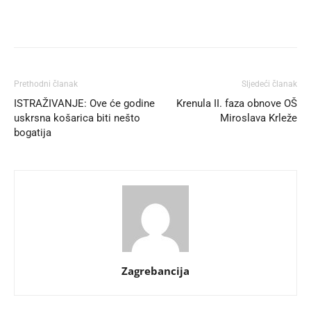
Prethodni članak
Sljedeći članak
ISTRAŽIVANJE: Ove će godine
Krenula II. faza obnove OŠ
uskrsna košarica biti nešto
Miroslava Krleže
bogatija
Zagrebancija