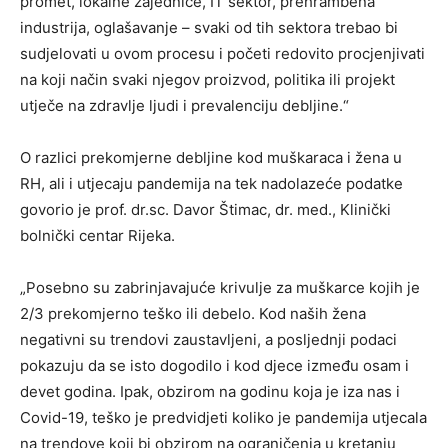
promet, lokalne zajednice, IT sektor, prehrambena
industrija, oglašavanje – svaki od tih sektora trebao bi
sudjelovati u ovom procesu i početi redovito procjenjivati
na koji način svaki njegov proizvod, politika ili projekt
utječe na zdravlje ljudi i prevalenciju debljine.“
O razlici prekomjerne debljine kod muškaraca i žena u
RH, ali i utjecaju pandemija na tek nadolazeće podatke
govorio je prof. dr.sc. Davor Štimac, dr. med., Klinički
bolnički centar Rijeka.
„Posebno su zabrinjavajuće krivulje za muškarce kojih je
2/3 prekomjerno teško ili debelo. Kod naših žena
negativni su trendovi zaustavljeni, a posljednji podaci
pokazuju da se isto dogodilo i kod djece između osam i
devet godina. Ipak, obzirom na godinu koja je iza nas i
Covid-19, teško je predvidjeti koliko je pandemija utjecala
na trendove koji bi obzirom na ograničenja u kretanju