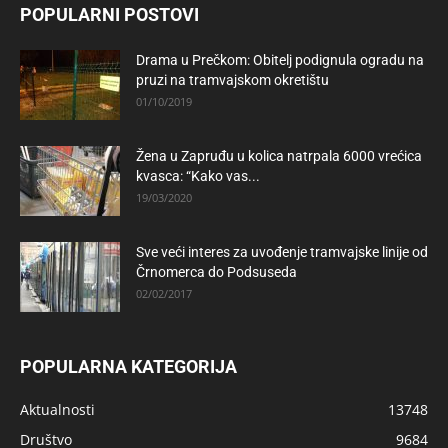
POPULARNI POSTOVI
Drama u Prečkom: Obitelj podignula ogradu na
pruzi na tramvajskom okretištu
01/10/2019
Žena u Zapruđu u kolica natrpala 6000 vrećica
kvasca: “Kako vas...
19/03/2020
Sve veći interes za uvođenje tramvajske linije od
Črnomerca do Podsuseda
02/02/2017
POPULARNA KATEGORIJA
Aktualnosti
13748
Društvo
9684