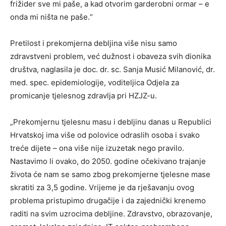
frižider sve mi paše, a kad otvorim garderobni ormar – e
onda mi ništa ne paše.“
Pretilost i prekomjerna debljina više nisu samo
zdravstveni problem, već dužnost i obaveza svih dionika
društva, naglasila je doc. dr. sc. Sanja Musić Milanović, dr.
med. spec. epidemiologije, voditeljica Odjela za
promicanje tjelesnog zdravlja pri HZJZ-u.
„Prekomjernu tjelesnu masu i debljinu danas u Republici
Hrvatskoj ima više od polovice odraslih osoba i svako
treće dijete – ona više nije izuzetak nego pravilo.
Nastavimo li ovako, do 2050. godine očekivano trajanje
života će nam se samo zbog prekomjerne tjelesne mase
skratiti za 3,5 godine. Vrijeme je da rješavanju ovog
problema pristupimo drugačije i da zajednički krenemo
raditi na svim uzrocima debljine. Zdravstvo, obrazovanje,