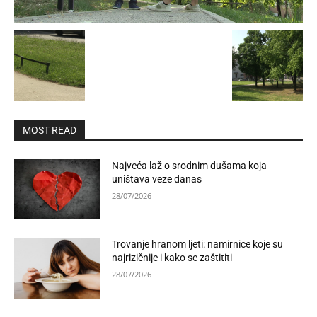
MOST READ
Najveća laž o srodnim dušama koja
uništava veze danas
28/07/2026
Trovanje hranom ljeti: namirnice koje su
najrizičnije i kako se zaštititi
28/07/2026