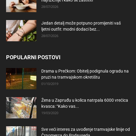
najrizičnije i kako se zaštititi
28/07/2026
Jedan detalj može potpuno promijeniti vaš
ljetni outfit: modni dodaci bez...
28/07/2026
POPULARNI POSTOVI
Drama u Prečkom: Obitelj podignula ogradu na
pruzi na tramvajskom okretištu
01/10/2019
Žena u Zapruđu u kolica natrpala 6000 vrećica
kvasca: “Kako vas...
19/03/2020
Sve veći interes za uvođenje tramvajske linije od
Črnomerca do Podsuseda