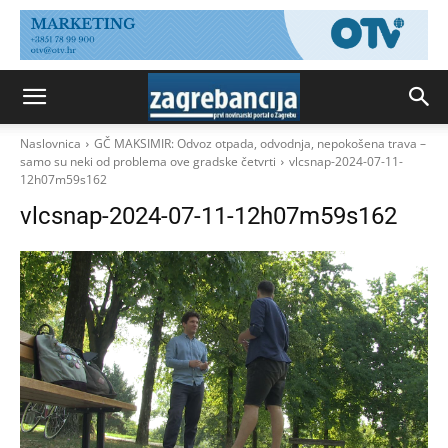
Naslovnica
GČ MAKSIMIR: Odvoz otpada, odvodnja, nepokošena trava –
samo su neki od problema ove gradske četvrti
vlcsnap-2024-07-11-
12h07m59s162
vlcsnap-2024-07-11-12h07m59s162