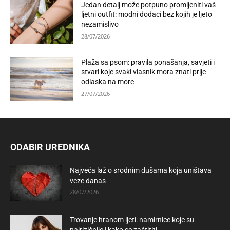
Jedan detalj može potpuno promijeniti vaš
ljetni outfit: modni dodaci bez kojih je ljeto
nezamislivo
28/07/2026
Plaža sa psom: pravila ponašanja, savjeti i
stvari koje svaki vlasnik mora znati prije
odlaska na more
27/07/2026
ODABIR UREDNIKA
Najveća laž o srodnim dušama koja uništava
veze danas
28/07/2026
Trovanje hranom ljeti: namirnice koje su