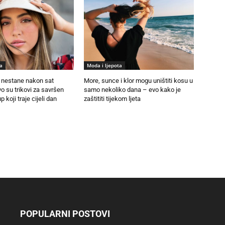
a
Moda i ljepota
nestane nakon sat
More, sunce i klor mogu uništiti kosu u
 su trikovi za savršen
samo nekoliko dana – evo kako je
p koji traje cijeli dan
zaštititi tijekom ljeta
POPULARNI POSTOVI