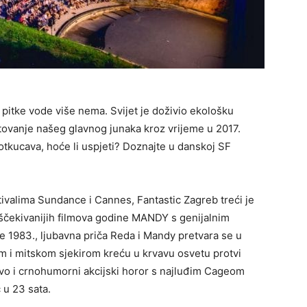
 pitke vode više nema. Svijet je doživio ekološku
utovanje našeg glavnog junaka kroz vrijeme u 2017.
otkucava, hoće li uspjeti? Doznajte u danskoj SF
ivalima Sundance i Cannes, Fantastic Zagreb treći je
ajiščekivanijih filmova godine MANDY s genijalnim
 1983., ljubavna priča Reda i Mandy pretvara se u
i mitskom sjekirom kreću u krvavu osvetu protvi
stvo i crnohumorni akcijski horor s najluđim Cageom
 u 23 sata.