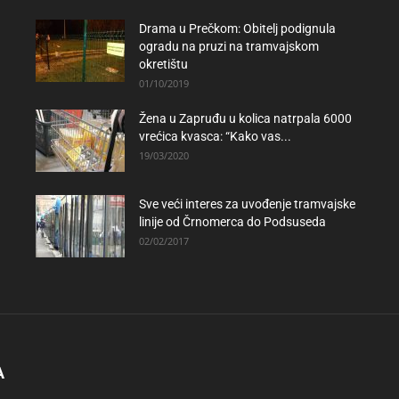
Drama u Prečkom: Obitelj podignula
ogradu na pruzi na tramvajskom
okretištu
01/10/2019
Žena u Zapruđu u kolica natrpala 6000
vrećica kvasca: “Kako vas...
19/03/2020
Sve veći interes za uvođenje tramvajske
linije od Črnomerca do Podsuseda
02/02/2017
A