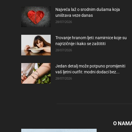
Najveća laž o srodnim dušama koja
uništava veze danas
28/07/2026
Trovanje hranom ljeti: namirnice koje su
najrizičnije i kako se zaštititi
28/07/2026
Jedan detalj može potpuno promijeniti
vaš ljetni outfit: modni dodaci bez...
28/07/2026
O NAM