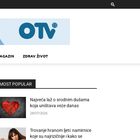
AGAZIN
ZDRAV ŽIVOT
MOST POPULAR
Najveća laž o srodnim dušama
koja uništava veze danas
28/07/2026
Trovanje hranom ljeti: namirnice
koje su najrizičnije i kako se