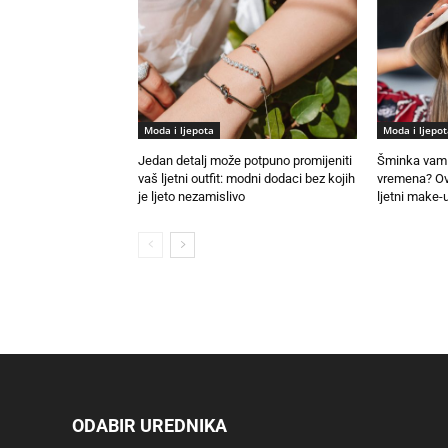
Moda i ljepota
Moda i ljepot
Jedan detalj može potpuno promijeniti
Šminka vam 
vaš ljetni outfit: modni dodaci bez kojih
vremena? Ovo
je ljeto nezamislivo
ljetni make-u
ODABIR UREDNIKA