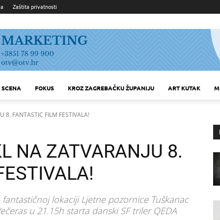
ka
Zaštita privatnosti
SCENA
FOKUS
KROZ ZAGREBAČKU ŽUPANIJU
ART KUTAK
M
 8. FANTASTIC FILM FESTIVALA!
L NA ZATVARANJU 8.
FESTIVALA!
 fantastičnoj lokaciji Ljetne pozornice Tuškanac
Večeras u 21.15h starta danski SF triler QEDA