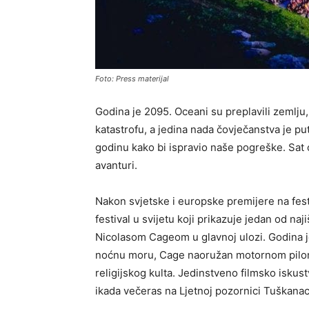
Foto: Press materijal
Godina je 2095. Oceani su preplavili zemlju,
katastrofu, a jedina nada čovječanstva je p
godinu kako bi ispravio naše pogreške. Sat 
avanturi.
Nakon svjetske i europske premijere na fest
festival u svijetu koji prikazuje jedan od n
Nicolasom Cageom u glavnoj ulozi. Godina je
noćnu moru, Cage naoružan motornom pilom 
religijskog kulta. Jedinstveno filmsko isku
ikada večeras na Ljetnoj pozornici Tuškanac