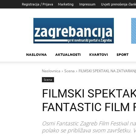
Registracija / Prijava
Marketing
Impressum
Uvjeti prenošenja član
Zagrebancija
NASLOVNA
AKTUALNOSTI
KVARTOVI
SPORT
Naslovnica
Scena
FILMSKI SPEKTAKL NA ZATVARANJU
Scena
FILMSKI SPEKTAK
FANTASTIC FILM 
Osmi Fantastic Zagreb Film Festival na
polako se približava svom završetku. 