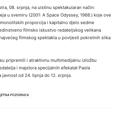
tra, 08. srpnja, na uistinu spektakularan način:
eja u svemiru (2001: A Space Odyssey, 1968.) koje ove
 monolitskih proporcija i kapitalno djelo sedme
edinstveno filmsko iskustvo redateljskog velikana
najvećeg filmskog spektakla u povijesti pokretnih slika
u pripremili i atraktivnu multimedijalnu izložbu
atelja i majstora specijalnih efekatat Paola
a javnost od 24. lipnja do 12. srpnja.
LJETNA POZORNICA