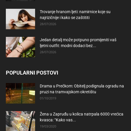
Trovanje hranom ljeti: namirnice koje su
najrizičnije i kako se zaštititi
28/07/2026
Jedan detalj može potpuno promijeniti vaš
ljetni outfit: modni dodaci bez...
28/07/2026
POPULARNI POSTOVI
Drama u Prečkom: Obitelj podignula ogradu na
pruzi na tramvajskom okretištu
01/10/2019
Žena u Zapruđu u kolica natrpala 6000 vrećica
kvasca: “Kako vas...
19/03/2020