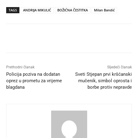
TAGS
ANDRIJA MIKULIĆ
BOŽIĆNA ČESTITKA
Milan Bandić
Prethodni članak
Sljedeći članak
Policija poziva na dodatan
Sveti Stjepan prvi kršćanski
oprez u prometu za vrijeme
mučenik, simbol oprosta i
blagdana
borbe protiv nepravde