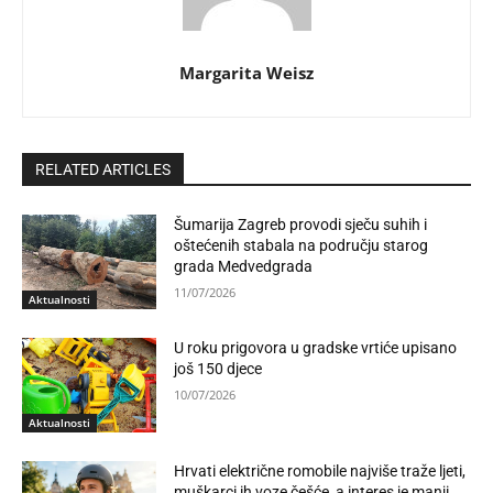
Margarita Weisz
RELATED ARTICLES
Šumarija Zagreb provodi sječu suhih i
oštećenih stabala na području starog
grada Medvedgrada
11/07/2026
Aktualnosti
U roku prigovora u gradske vrtiće upisano
još 150 djece
10/07/2026
Aktualnosti
Hrvati električne romobile najviše traže ljeti,
muškarci ih voze češće, a interes je manji