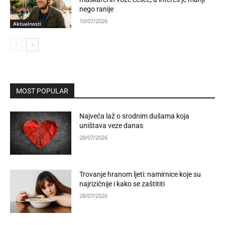
nego ranije
10/07/2026
Aktualnosti
MOST POPULAR
Najveća laž o srodnim dušama koja
uništava veze danas
28/07/2026
Trovanje hranom ljeti: namirnice koje su
najrizičnije i kako se zaštititi
28/07/2026