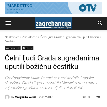
Naslovnica
Aktualnosti
Čelni ljudi Grada sugrađanima uputili božićnu
čestitku
Aktualnosti
Društvo
Čelni ljudi Grada sugrađanima
uputili božićnu čestitku
Gradonačelnik Milan Bandić te predsjednik Gradske
skupštine Grada Zagreba Andrija Mikulić u duhu mira i
zajedništva građanima su zaželjeli sretan Božić
By
Margarita Weisz
25/12/2017
303
0