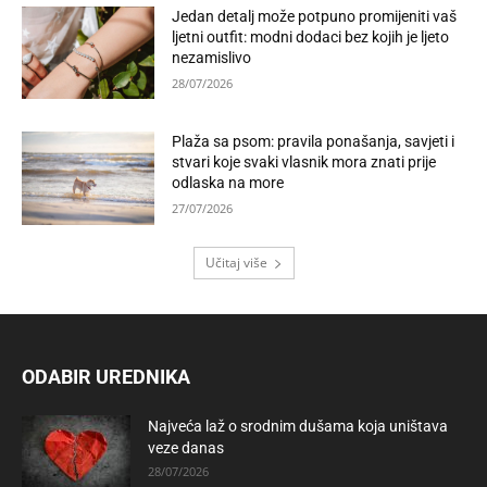
Jedan detalj može potpuno promijeniti vaš
ljetni outfit: modni dodaci bez kojih je ljeto
nezamislivo
28/07/2026
Plaža sa psom: pravila ponašanja, savjeti i
stvari koje svaki vlasnik mora znati prije
odlaska na more
27/07/2026
Učitaj više
ODABIR UREDNIKA
Najveća laž o srodnim dušama koja uništava
veze danas
28/07/2026