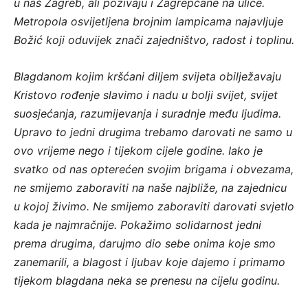
u naš Zagreb, ali pozivaju i Zagrepčane na ulice.
Metropola osvijetljena brojnim lampicama najavljuje
Božić koji oduvijek znači zajedništvo, radost i toplinu.
Blagdanom kojim kršćani diljem svijeta obilježavaju
Kristovo rođenje slavimo i nadu u bolji svijet, svijet
suosjećanja, razumijevanja i suradnje među ljudima.
Upravo to jedni drugima trebamo darovati ne samo u
ovo vrijeme nego i tijekom cijele godine. Iako je
svatko od nas opterećen svojim brigama i obvezama,
ne smijemo zaboraviti na naše najbliže, na zajednicu
u kojoj živimo. Ne smijemo zaboraviti darovati svjetlo
kada je najmračnije. Pokažimo solidarnost jedni
prema drugima, darujmo dio sebe onima koje smo
zanemarili, a blagost i ljubav koje dajemo i primamo
tijekom blagdana neka se prenesu na cijelu godinu.