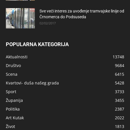
Sve veći interes za uvođenje tramvajske linije od
Črnomerca do Podsuseda
02/02/2017
POPULARNA KATEGORIJA
Aktualnosti
13748
Društvo
9684
Scena
6415
Kvartovi- duša našeg grada
5428
Sport
3733
Županija
3455
Politika
2387
Art Kutak
2022
Život
1813