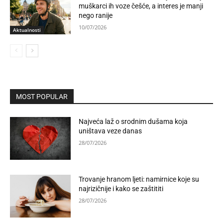
muškarci ih voze češće, a interes je manji
nego ranije
10/07/2026
Aktualnosti
MOST POPULAR
Najveća laž o srodnim dušama koja
uništava veze danas
28/07/2026
Trovanje hranom ljeti: namirnice koje su
najrizičnije i kako se zaštititi
28/07/2026