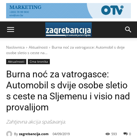
Naslovnica
Aktualnosti
Burna noć za vatrogasce: Automobil s dvije
osobe sletio s ceste na...
Aktualnosti
Crna kronika
Burna noć za vatrogasce:
Automobil s dvije osobe sletio
s ceste na Sljemenu i visio nad
provalijom
Zahtjevna akcija spašavanja.
By
zagrebancija.com
04/09/2019
593
0