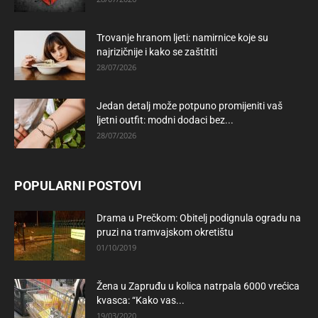
Trovanje hranom ljeti: namirnice koje su
najrizičnije i kako se zaštititi
28/07/2026
Jedan detalj može potpuno promijeniti vaš
ljetni outfit: modni dodaci bez...
28/07/2026
POPULARNI POSTOVI
Drama u Prečkom: Obitelj podignula ogradu na
pruzi na tramvajskom okretištu
01/10/2019
Žena u Zapruđu u kolica natrpala 6000 vrećica
kvasca: “Kako vas...
19/03/2020