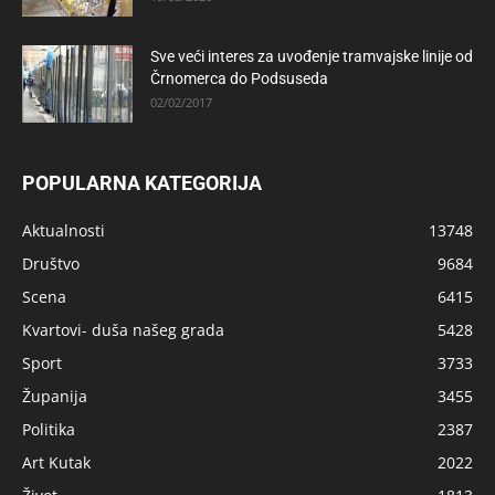
Sve veći interes za uvođenje tramvajske linije od
Črnomerca do Podsuseda
02/02/2017
POPULARNA KATEGORIJA
Aktualnosti
13748
Društvo
9684
Scena
6415
Kvartovi- duša našeg grada
5428
Sport
3733
Županija
3455
Politika
2387
Art Kutak
2022