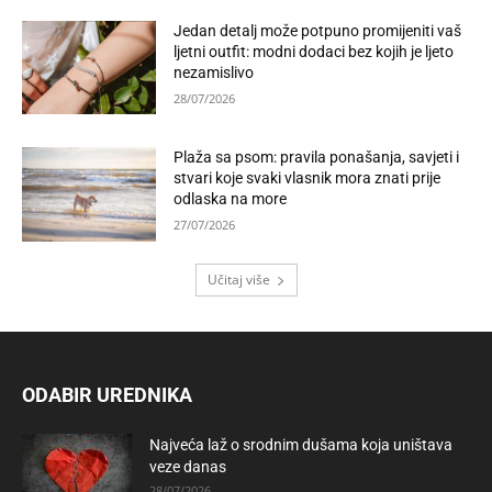
Jedan detalj može potpuno promijeniti vaš
ljetni outfit: modni dodaci bez kojih je ljeto
nezamislivo
28/07/2026
Plaža sa psom: pravila ponašanja, savjeti i
stvari koje svaki vlasnik mora znati prije
odlaska na more
27/07/2026
Učitaj više
ODABIR UREDNIKA
Najveća laž o srodnim dušama koja uništava
veze danas
28/07/2026