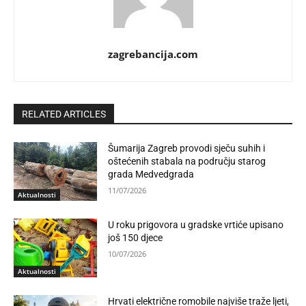
zagrebancija.com
RELATED ARTICLES
Šumarija Zagreb provodi sječu suhih i
oštećenih stabala na području starog
grada Medvedgrada
11/07/2026
Aktualnosti
U roku prigovora u gradske vrtiće upisano
još 150 djece
10/07/2026
Aktualnosti
Hrvati električne romobile najviše traže ljeti,