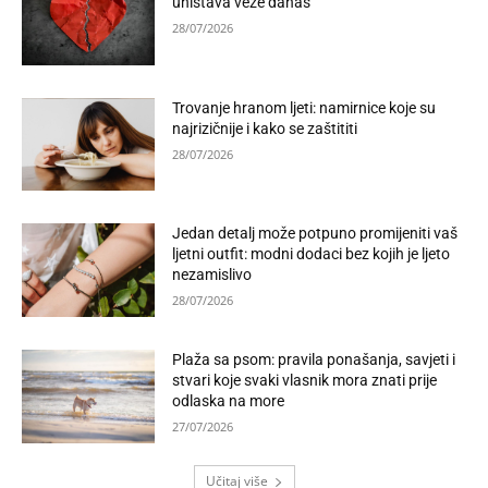
uništava veze danas
28/07/2026
Trovanje hranom ljeti: namirnice koje su
najrizičnije i kako se zaštititi
28/07/2026
Jedan detalj može potpuno promijeniti vaš
ljetni outfit: modni dodaci bez kojih je ljeto
nezamislivo
28/07/2026
Plaža sa psom: pravila ponašanja, savjeti i
stvari koje svaki vlasnik mora znati prije
odlaska na more
27/07/2026
Učitaj više