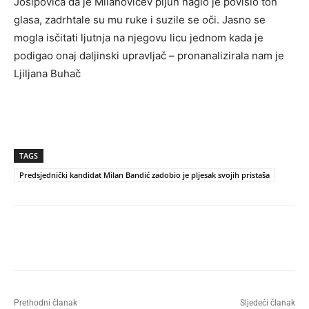
Josipovića da je Milanovićev pijun naglo je povisio ton
glasa, zadrhtale su mu ruke i suzile se oči. Jasno se
mogla isčitati ljutnja na njegovu licu jednom kada je
podigao onaj daljinski upravljač – pronanalizirala nam je
Ljiljana Buhač
TAGS
Predsjednički kandidat Milan Bandić zadobio je pljesak svojih pristaša
Prethodni članak
Sljedeći članak