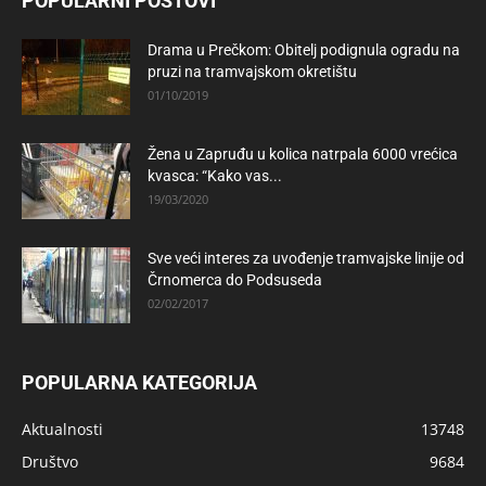
POPULARNI POSTOVI
Drama u Prečkom: Obitelj podignula ogradu na
pruzi na tramvajskom okretištu
01/10/2019
Žena u Zapruđu u kolica natrpala 6000 vrećica
kvasca: “Kako vas...
19/03/2020
Sve veći interes za uvođenje tramvajske linije od
Črnomerca do Podsuseda
02/02/2017
POPULARNA KATEGORIJA
Aktualnosti
13748
Društvo
9684