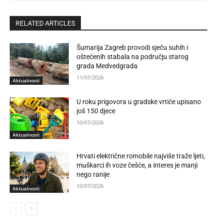
RELATED ARTICLES
Šumarija Zagreb provodi sječu suhih i
oštećenih stabala na području starog
grada Medvedgrada
11/07/2026
Aktualnosti
U roku prigovora u gradske vrtiće upisano
još 150 djece
10/07/2026
Aktualnosti
Hrvati električne romobile najviše traže ljeti,
muškarci ih voze češće, a interes je manji
nego ranije
10/07/2026
Aktualnosti