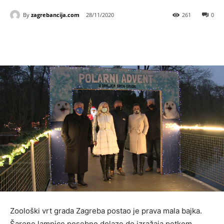
By
zagrebancija.com
28/11/2020
261
0
Zoološki vrt grada Zagreba postao je prava mala bajka.
Šarene lampice posebno dolaze do izražaja petkom,