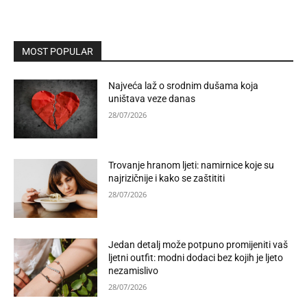
MOST POPULAR
Najveća laž o srodnim dušama koja
uništava veze danas
28/07/2026
Trovanje hranom ljeti: namirnice koje su
najrizičnije i kako se zaštititi
28/07/2026
Jedan detalj može potpuno promijeniti vaš
ljetni outfit: modni dodaci bez kojih je ljeto
nezamislivo
28/07/2026