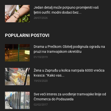
Jedan detalj može potpuno promijeniti vaš
ljetni outfit: modni dodaci bez...
28/07/2026
POPULARNI POSTOVI
Drama u Prečkom: Obitelj podignula ogradu na
pruzi na tramvajskom okretištu
01/10/2019
Žena u Zapruđu u kolica natrpala 6000 vrećica
kvasca: “Kako vas...
19/03/2020
Sve veći interes za uvođenje tramvajske linije od
Črnomerca do Podsuseda
02/02/2017