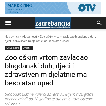
Naslovnica
Aktualnosti
Zoološkim vrtom zavladao blagdanski duh,
djeci i zdravstvenim djelatnicima besplatan upad
Aktualnosti
Društvo
Zoološkim vrtom zavladao
blagdanski duh, djeci i
zdravstvenim djelatnicima
besplatan upad
Slobodan ulaz na Polarni advent u Divljem srcu grada
imat će mlađi od 18 godina te djelatnici zdravstvenih
ustanova.