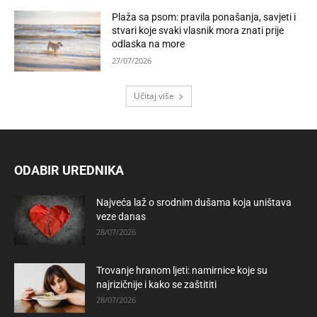
Plaža sa psom: pravila ponašanja, savjeti i
stvari koje svaki vlasnik mora znati prije
odlaska na more
27/07/2026
Učitaj više
ODABIR UREDNIKA
Najveća laž o srodnim dušama koja uništava
veze danas
28/07/2026
Trovanje hranom ljeti: namirnice koje su
najrizičnije i kako se zaštititi
28/07/2026