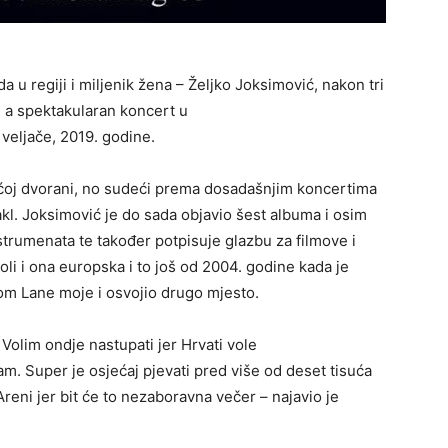
 u regiji i miljenik žena – Željko Joksimović, nakon tri
 a spektakularan koncert u
 veljače, 2019. godine.
ećoj dvorani, no sudeći prema dosadašnjim koncertima
takl. Joksimović je do sada objavio šest albuma i osim
strumenata te također potpisuje glazbu za filmove i
voli i ona europska i to još od 2004. godine kada je
m Lane moje i osvojio drugo mjesto.
Volim ondje nastupati jer Hrvati vole
m. Super je osjećaj pjevati pred više od deset tisuća
Areni jer bit će to nezaboravna večer – najavio je