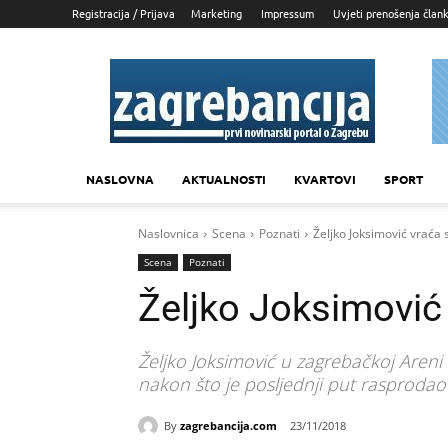
Registracija / Prijava
Marketing
Impressum
Uvjeti prenošenja član
Zagrebancija
NASLOVNA
AKTUALNOSTI
KVARTOVI
SPORT
Naslovnica
Scena
Poznati
Željko Joksimović vraća 
Scena
Poznati
Željko Joksimović
Željko Joksimović u zagrebačkoj Areni n
nakon što je posljednji put rasproda
By
zagrebancija.com
23/11/2018