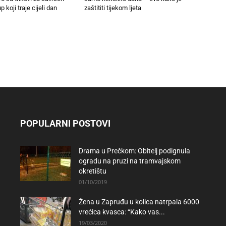
p koji traje cijeli dan
zaštititi tijekom ljeta
POPULARNI POSTOVI
Drama u Prečkom: Obitelj podignula
ogradu na pruzi na tramvajskom
okretištu
01/10/2019
Žena u Zapruđu u kolica natrpala 6000
vrećica kvasca: “Kako vas...
19/03/2020