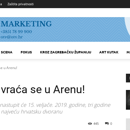
ka
Zaštita privatnosti
SCENA
FOKUS
KROZ ZAGREBAČKU ŽUPANIJU
ART KUTAK
M
se u Arenu!
 vraća se u Arenu!
astupit će 15. veljače. 2019. godine, tri godine
o najveću hrvatsku dvoranu
445
0