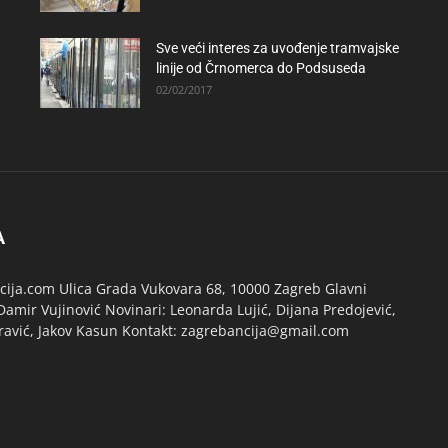
Sve veći interes za uvođenje tramvajske
linije od Črnomerca do Podsuseda
02/02/2017
A
ija.com Ulica Grada Vukovara 68, 10000 Zagreb Glavni
Damir Vujinović Novinari: Leonarda Lujić, Dijana Predojević,
ravić, Jakov Kasun Kontakt: zagrebancija@gmail.com