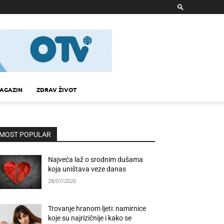
AGAZIN
ZDRAV ŽIVOT
MOST POPULAR
Najveća laž o srodnim dušama
koja uništava veze danas
28/07/2026
Trovanje hranom ljeti: namirnice
koje su najrizičnije i kako se