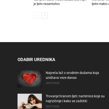
je ljeto nezamislivo
ljetni make-u
ODABIR UREDNIKA
Najveća laž o srodnim dušama koja
uništava veze danas
28/07/2026
Trovanje hranom ljeti: namirnice koje su
najrizičnije i kako se zaštititi
28/07/2026