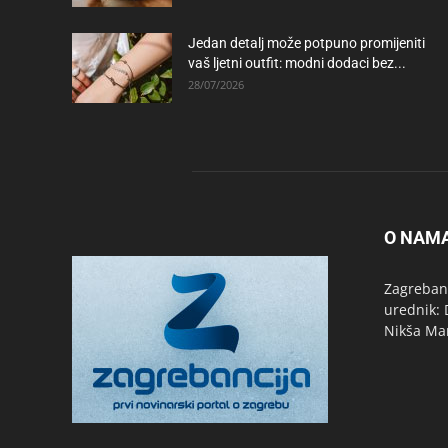
Jedan detalj može potpuno promijeniti
vaš ljetni outfit: modni dodaci bez...
28/07/2026
O NAM
Zagrebanc
urednik: 
Nikša Ma