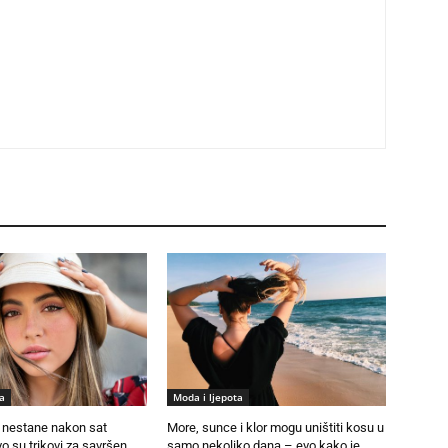
a
Moda i ljepota
nestane nakon sat
More, sunce i klor mogu uništiti kosu u
 su trikovi za savršen
samo nekoliko dana – evo kako je