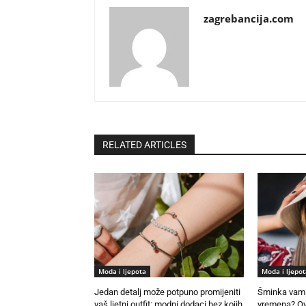
zagrebancija.com
RELATED ARTICLES
Moda i ljepota
Moda i ljepot
Jedan detalj može potpuno promijeniti
Šminka vam 
vaš ljetni outfit: modni dodaci bez kojih
vremena? Ovo