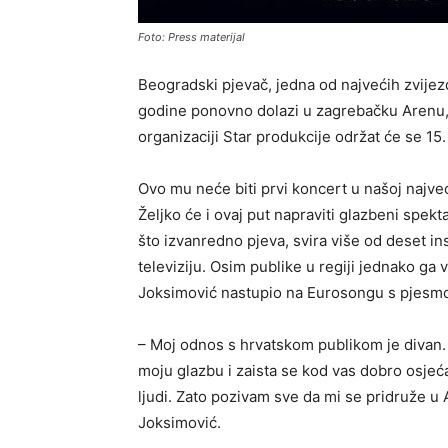
Foto: Press materijal
Beogradski pjevač, jedna od najvećih zvijezda
godine ponovno dolazi u zagrebačku Arenu,
organizaciji Star produkcije održat će se 15.
Ovo mu neće biti prvi koncert u našoj najv
Željko će i ovaj put napraviti glazbeni spek
što izvanredno pjeva, svira više od deset in
televiziju. Osim publike u regiji jednako ga 
Joksimović nastupio na Eurosongu s pjesmo
– Moj odnos s hrvatskom publikom je divan. 
moju glazbu i zaista se kod vas dobro osjeća
ljudi. Zato pozivam sve da mi se pridruže u 
Joksimović.