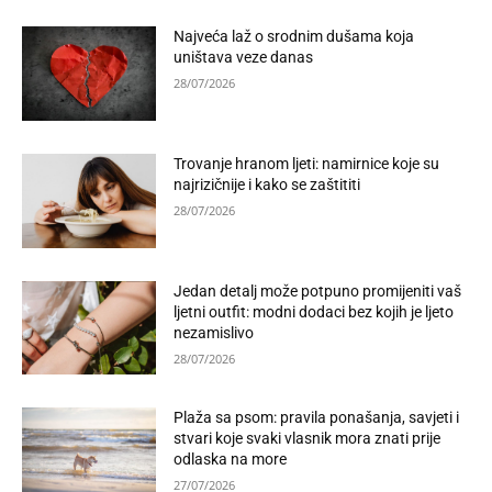
Najveća laž o srodnim dušama koja
uništava veze danas
28/07/2026
Trovanje hranom ljeti: namirnice koje su
najrizičnije i kako se zaštititi
28/07/2026
Jedan detalj može potpuno promijeniti vaš
ljetni outfit: modni dodaci bez kojih je ljeto
nezamislivo
28/07/2026
Plaža sa psom: pravila ponašanja, savjeti i
stvari koje svaki vlasnik mora znati prije
odlaska na more
27/07/2026