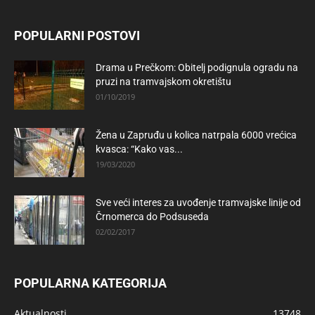
POPULARNI POSTOVI
Drama u Prečkom: Obitelj podignula ogradu na
pruzi na tramvajskom okretištu
01/10/2019
Žena u Zapruđu u kolica natrpala 6000 vrećica
kvasca: “Kako vas...
19/03/2020
Sve veći interes za uvođenje tramvajske linije od
Črnomerca do Podsuseda
02/02/2017
POPULARNA KATEGORIJA
Aktualnosti
13748