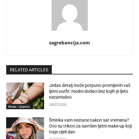
zagrebancija.com
RELATED ARTICLES
Jedan detalj može potpuno promijeniti vaš
ljetni outfit: modni dodaci bez kojih je ljeto
nezamislivo
28/07/2026
Moda i ljepota
Šminka vam nestane nakon sat vremena?
Ovo su trikovi za savršen ljetni make-up koji
traje cijeli dan