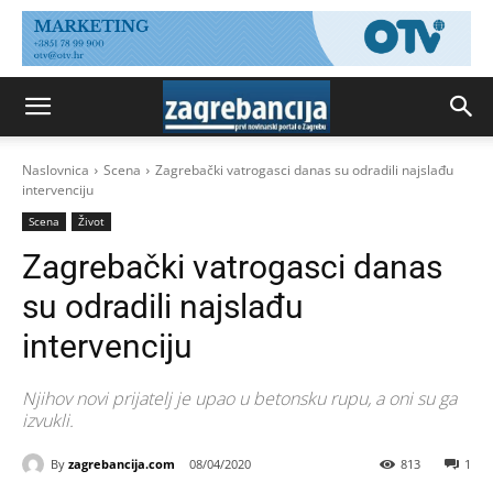
Naslovnica
Scena
Zagrebački vatrogasci danas su odradili najslađu
intervenciju
Scena
Život
Zagrebački vatrogasci danas
su odradili najslađu
intervenciju
Njihov novi prijatelj je upao u betonsku rupu, a oni su ga
izvukli.
By
zagrebancija.com
08/04/2020
813
1