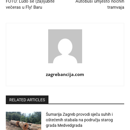
FOTO: Ludo se (za)ljubite
Autobusi umjesto noćnih
večeras u Fly! Baru
tramvaja
zagrebancija.com
RELATED ARTICLES
Šumarija Zagreb provodi sječu suhih i
oštećenih stabala na području starog
grada Medvedgrada