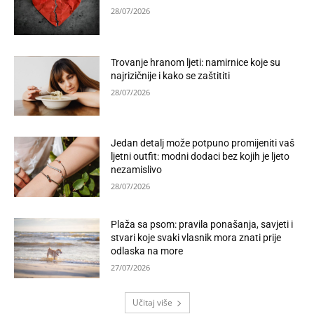
28/07/2026
Trovanje hranom ljeti: namirnice koje su
najrizičnije i kako se zaštititi
28/07/2026
Jedan detalj može potpuno promijeniti vaš
ljetni outfit: modni dodaci bez kojih je ljeto
nezamislivo
28/07/2026
Plaža sa psom: pravila ponašanja, savjeti i
stvari koje svaki vlasnik mora znati prije
odlaska na more
27/07/2026
Učitaj više