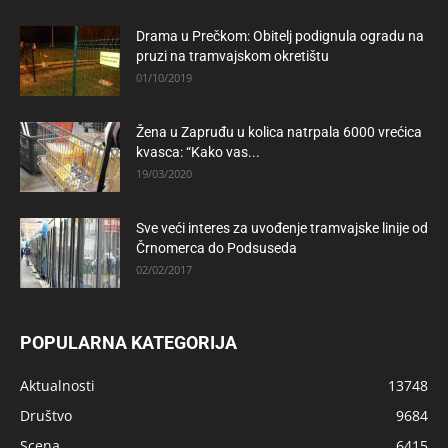
Drama u Prečkom: Obitelj podignula ogradu na
pruzi na tramvajskom okretištu
01/10/2019
Žena u Zapruđu u kolica natrpala 6000 vrećica
kvasca: “Kako vas...
19/03/2020
Sve veći interes za uvođenje tramvajske linije od
Črnomerca do Podsuseda
02/02/2017
POPULARNA KATEGORIJA
Aktualnosti
13748
Društvo
9684
Scena
6415