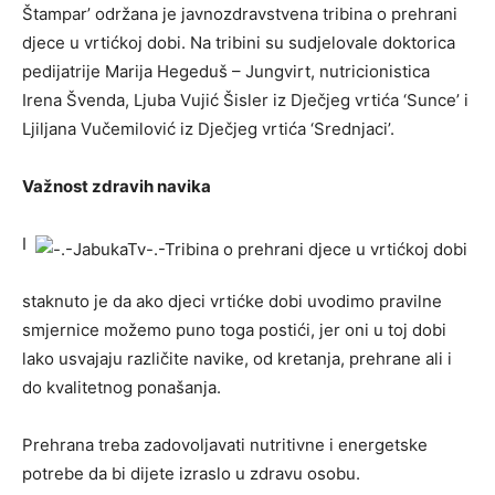
Štampar’ održana je javnozdravstvena tribina o prehrani
djece u vrtićkoj dobi. Na tribini su sudjelovale doktorica
pedijatrije Marija Hegeduš – Jungvirt, nutricionistica
Irena Švenda, Ljuba Vujić Šisler iz Dječjeg vrtića ‘Sunce’ i
Ljiljana Vučemilović iz Dječjeg vrtića ‘Srednjaci’.
Važnost zdravih navika
I
staknuto je da ako djeci vrtićke dobi uvodimo pravilne
smjernice možemo puno toga postići, jer oni u toj dobi
lako usvajaju različite navike, od kretanja, prehrane ali i
do kvalitetnog ponašanja.
Prehrana treba zadovoljavati nutritivne i energetske
potrebe da bi dijete izraslo u zdravu osobu.