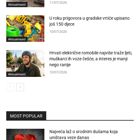
11/07/2026
Aktualnosti
U roku prigovora u gradske vrtiće upisano
još 150 djece
10/07/2026
Aktualnosti
Hrvati električne romobile najviše traže ljeti,
muškarci ih voze češće, a interes je manji
nego ranije
10/07/2026
Aktualnosti
MOST POPULAR
Najveća laž o srodnim dušama koja
uništava veze danas