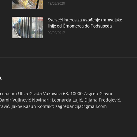
19/03/2020
Sve veći interes za uvođenje tramvajske
linije od Črnomerca do Podsuseda
02/02/2017
A
ija.com Ulica Grada Vukovara 68, 10000 Zagreb Glavni
Damir Vujinović Novinari: Leonarda Lujić, Dijana Predojević,
ravić, Jakov Kasun Kontakt: zagrebancija@gmail.com