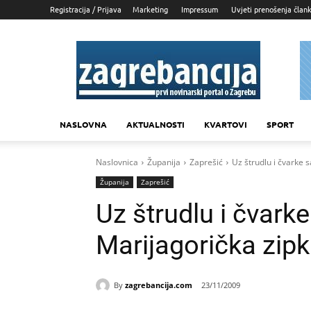
Registracija / Prijava
Marketing
Impressum
Uvjeti prenošenja član
Zagrebancija
NASLOVNA
AKTUALNOSTI
KVARTOVI
SPORT
Naslovnica
Županija
Zaprešić
Uz štrudlu i čvarke 
Županija
Zaprešić
Uz štrudlu i čvark
Marijagorička zip
By
zagrebancija.com
23/11/2009