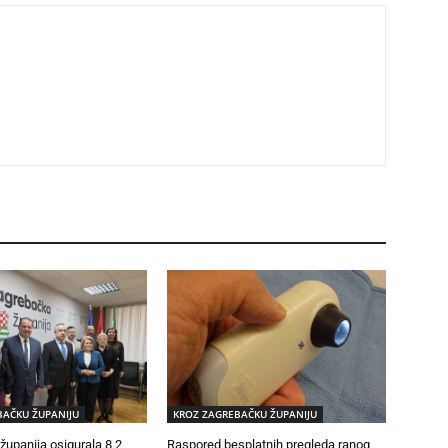
BAČKU ŽUPANIJU
KROZ ZAGREBAČKU ŽUPANIJU
upanija osigurala 8,2
Raspored besplatnih pregleda ranog