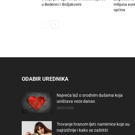
u Bedenici i Božjakovini
milijuna eura
općina
ODABIR UREDNIKA
Najveća laž o srodnim dušama koja
uništava veze danas
28/07/2026
Trovanje hranom ljeti: namirnice koje su
najrizičnije i kako se zaštititi