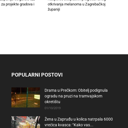
 za projekte gradova i
otkrivanja melanoma u Zagrebačkoj
županiji
POPULARNI POSTOVI
Drama u Prečkom: Obitelj podignula
ogradu na pruzi na tramvajskom
okretištu
01/10/2019
Žena u Zapruđu u kolica natrpala 6000
vrećica kvasca: “Kako vas...