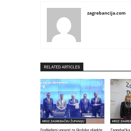
zagrebancija.com
RELATED ARTICLES
KROZ ZAGREBAČKU ŽUPANIJU
KROZ ZAGRE
Dodijeljeni ugovori za školske objekte
Zagrebačka ž