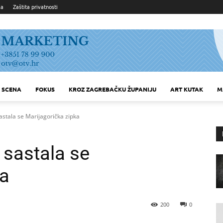
ka
Zaštita privatnosti
SCENA
FOKUS
KROZ ZAGREBAČKU ŽUPANIJU
ART KUTAK
M
sastala se Marijagorička zipka
e sastala se
ka
200
0