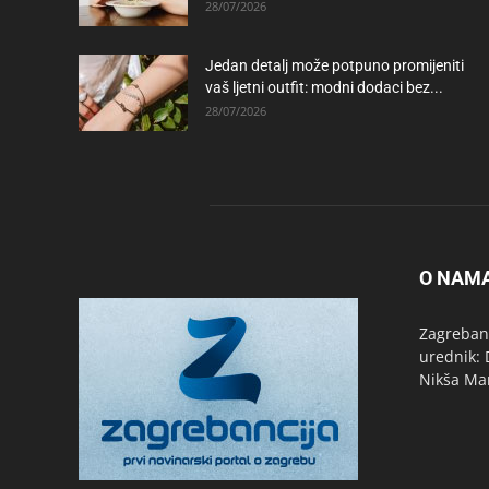
28/07/2026
Jedan detalj može potpuno promijeniti
vaš ljetni outfit: modni dodaci bez...
28/07/2026
O NAM
Zagrebanc
urednik: 
Nikša Ma