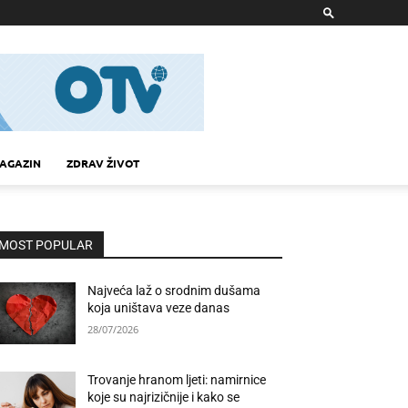
AGAZIN
ZDRAV ŽIVOT
MOST POPULAR
Najveća laž o srodnim dušama
koja uništava veze danas
28/07/2026
Trovanje hranom ljeti: namirnice
koje su najrizičnije i kako se